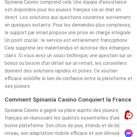
Spinania Casino comprend cela. Une équipe d’assistance
est disponible pour les joueurs français via un chat en
direct. Les solutions aux questions courantes surviennent
en quelques instants. Pour les demandes plus complexes,
le support par email propose une prise en charge intégrale.
Un point crucial : le service est entièrement francophone.
Cela supprime les malentendus et autorise des échanges
clairs. Si vous avez un souci technique, une question sur un
bonus ou besoin d’un détail sur un retrait, les conseillers
donnent des solutions rapides et polies. Ce soutien
efficace solidifie le lien de confiance entre la plateforme et
ses joueurs.
Comment Spinania Casino Conquiert la France
Spinania Casino a gagné sa place auprès des joueurs
français en réunissant les qualités essentielles d’une
bonne plateforme. Son choix de jeux, étendu et de bon
niveau, son adaptation mobile efficace et son dévouement