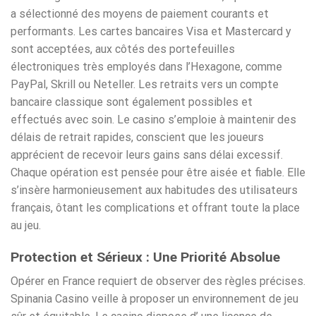
a sélectionné des moyens de paiement courants et
performants. Les cartes bancaires Visa et Mastercard y
sont acceptées, aux côtés des portefeuilles
électroniques très employés dans l’Hexagone, comme
PayPal, Skrill ou Neteller. Les retraits vers un compte
bancaire classique sont également possibles et
effectués avec soin. Le casino s’emploie à maintenir des
délais de retrait rapides, conscient que les joueurs
apprécient de recevoir leurs gains sans délai excessif.
Chaque opération est pensée pour être aisée et fiable. Elle
s’insère harmonieusement aux habitudes des utilisateurs
français, ôtant les complications et offrant toute la place
au jeu.
Protection et Sérieux : Une Priorité Absolue
Opérer en France requiert de observer des règles précises.
Spinania Casino veille à proposer un environnement de jeu