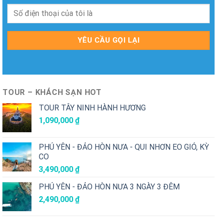
TOUR – KHÁCH SẠN HOT
TOUR TÂY NINH HÀNH HƯƠNG
1,090,000
₫
PHÚ YÊN - ĐẢO HÒN NƯA - QUI NHƠN EO GIÓ, KỲ
CO
3,490,000
₫
PHÚ YÊN - ĐẢO HÒN NƯA 3 NGÀY 3 ĐÊM
2,490,000
₫