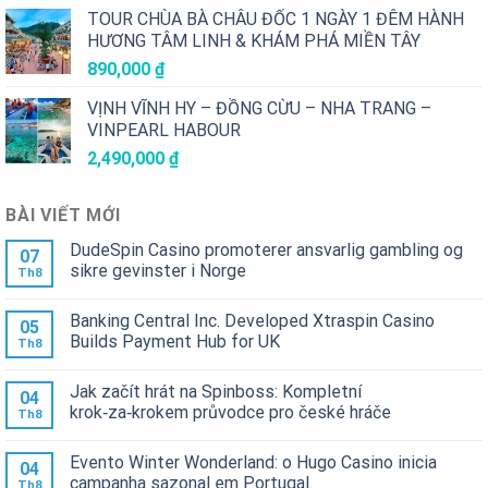
TOUR CHÙA BÀ CHÂU ĐỐC 1 NGÀY 1 ĐÊM HÀNH
HƯƠNG TÂM LINH & KHÁM PHÁ MIỀN TÂY
890,000
₫
VỊNH VĨNH HY – ĐỒNG CỪU – NHA TRANG –
VINPEARL HABOUR
2,490,000
₫
BÀI VIẾT MỚI
DudeSpin Casino promoterer ansvarlig gambling og
07
sikre gevinster i Norge
Th8
Banking Central Inc. Developed Xtraspin Casino
05
Builds Payment Hub for UK
Th8
Jak začít hrát na Spinboss: Kompletní
04
krok‑za‑krokem průvodce pro české hráče
Th8
Evento Winter Wonderland: o Hugo Casino inicia
04
campanha sazonal em Portugal.
Th8