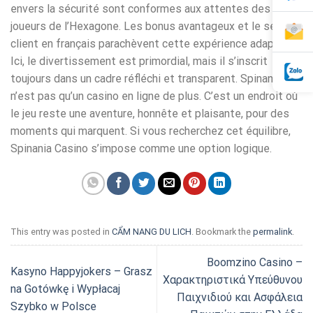
envers la sécurité sont conformes aux attentes des
joueurs de l’Hexagone. Les bonus avantageux et le service
client en français parachèvent cette expérience adaptée.
Ici, le divertissement est primordial, mais il s’inscrit
toujours dans un cadre réfléchi et transparent. Spinania
n’est pas qu’un casino en ligne de plus. C’est un endroit où
le jeu reste une aventure, honnête et plaisante, pour des
moments qui marquent. Si vous recherchez cet équilibre,
Spinania Casino s’impose comme une option logique.
This entry was posted in
CẨM NANG DU LICH
. Bookmark the
permalink
.
Boomzino Casino –
Kasyno Happyjokers – Grasz
Χαρακτηριστικά Υπεύθυνου
na Gotówkę i Wypłacaj
Παιχνιδιού και Ασφάλεια
Szybko w Polsce