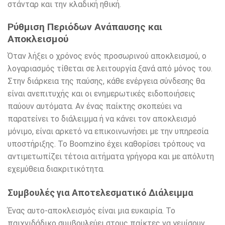
στάνταρ και την κλαδική ηθική.
Ρύθμιση Περιόδων Ανάπαυσης και
Αποκλεισμού
Όταν λήξει ο χρόνος ενός προσωρινού αποκλεισμού, ο
λογαριασμός τίθεται σε λειτουργία ξανά από μόνος του.
Στην διάρκεια της παύσης, κάθε ενέργεια σύνδεσης θα
είναι ανεπιτυχής και οι ενημερωτικές ειδοποιήσεις
παύουν αυτόματα. Αν ένας παίκτης σκοπεύει να
παρατείνει το διάλειμμα ή να κάνει τον αποκλεισμό
μόνιμο, είναι αρκετό να επικοινωνήσει με την υπηρεσία
υποστήριξης. Το Boomzino έχει καθορίσει τρόπους να
αντιμετωπίζει τέτοια αιτήματα γρήγορα και με απόλυτη
εχεμύθεια διακριτικότητα.
Συμβουλές για Αποτελεσματικό Διάλειμμα
Ένας αυτο-αποκλεισμός είναι μια ευκαιρία. Το
παιχνιδάδικο συμβουλεύει στους παίκτες να γεμίσουν