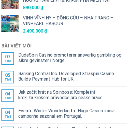
HƯƠNG TÂM LINH & KHÁM PHÁ MIỀN TÂY
890,000
₫
VỊNH VĨNH HY – ĐỒNG CỪU – NHA TRANG –
VINPEARL HABOUR
2,490,000
₫
BÀI VIẾT MỚI
DudeSpin Casino promoterer ansvarlig gambling og
07
sikre gevinster i Norge
Th8
Banking Central Inc. Developed Xtraspin Casino
05
Builds Payment Hub for UK
Th8
Jak začít hrát na Spinboss: Kompletní
04
krok‑za‑krokem průvodce pro české hráče
Th8
Evento Winter Wonderland: o Hugo Casino inicia
04
campanha sazonal em Portugal.
Th8