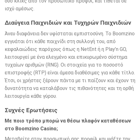
δυο κλικς από τον προσωπικό προφίλ, και τίθεται σε
ισχύ αμέσως.
Διαύγεια Παιχνιδιών και Τυχηρών Παιχνιδιών
Άνευ διαφάνεια δεν υφίσταται εμπιστοσύνη. Το Boomzino
εγγυάται ότι κάθε παιχνίδι στη συλλογή του, από
κεφαλαιώδεις παρόχους όπως η NetEnt ή η Play’n GO,
λειτουργεί με ένα ελεγμένο και επικυρωμένο σύστημα
τυχαίων αριθμών (RNG). Οι στοιχεία για το ποσοστό
επιστροφής (RTP) είναι άμεσα διαθέσιμες για κάθε τίτλο.
Έτσι, οι χρήστες ξέρουν πάντα με τι παίζουν και έχουν τη
δυνατότητα να καταλάβουν τις πιθανότητες και τη ορθή
λειτουργία κάθε γύρου.
Συχνές Ερωτήσεις
Με ποιο τρόπο μπορώ να θέσω πλαφόν καταθέσεων
στο Boomzino Casino;
Μεταβείτε στον προσωπικό σας προφίλ και ψάξτε την