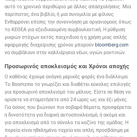
αυτό το χρονικό περιθώριο με άλλες απασχολήσεις. Μια
περίπατος, ένα βιβλίο, ή μια συνομιλία με φίλους.
Ενθαρρύνει επίσης την συνεννόηση με οργανισμούς όπως
το ΚΕΘΕΑ για εξειδικευμένη συμβουλευτική. Η ρύθμιση
μικρών στόχων εκτός παιχνιδιού ή η χρήση μιας απλής
εφαρμογής διαχείρισης χρόνου μπορούν
bloomberg.com
να συμβάλουν στην καλλιέργεια νέων, υγιών ρουτινών.
Προσωρινός αποκλεισμός και Χρόνοι αποχής
Ο καθένας έχουμε ανάγκη μερικές φορές ένα διάλλειμα.
Το Boomzino το γνωρίζει και διαθέτει εύκολες επιλογές
για προσωρινό αποκλεισμό του μέλους. Είστε σε θέση να
ορίσετε να σταματήσετε από 24 ώρες ως και έξι μήνες.
Για όσους που βιώνουν πιο σοβαρά θέματα, προσφέρεται
η δυνατότητα για διαρκή αυτοαποκλεισμό, ή ακόμα και
για αποκλεισμό από το σύνολο τα καζίνο της ομάδας. Η
πορεία είναι ηθελημένα ταχεία και απλή, προσβάσιμη με