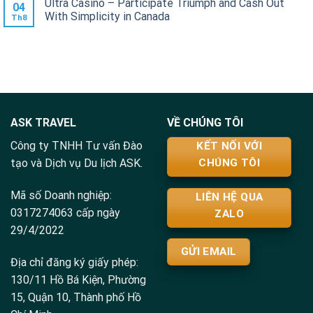
Ultra Casino – Participate Triumph and Cash Out
04
With Simplicity in Canada
Th8
ASK TRAVEL
VỀ CHÚNG TÔI
Công ty TNHH Tư vấn Đào
KẾT NỐI VỚI
tạo và Dịch vụ Du lịch ASK.
CHÚNG TÔI
Mã số Doanh nghiệp:
LIÊN HỆ QUA
0317274063 cấp ngày
ZALO
29/4/2022
GỬI EMAIL
Địa chỉ đăng ký giấy phép:
130/11 Hồ Bá Kiện, Phường
15, Quận 10, Thành phố Hồ