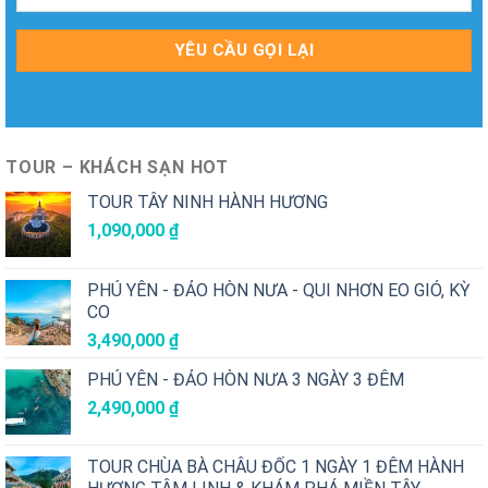
TOUR – KHÁCH SẠN HOT
TOUR TÂY NINH HÀNH HƯƠNG
1,090,000
₫
PHÚ YÊN - ĐẢO HÒN NƯA - QUI NHƠN EO GIÓ, KỲ
CO
3,490,000
₫
PHÚ YÊN - ĐẢO HÒN NƯA 3 NGÀY 3 ĐÊM
2,490,000
₫
TOUR CHÙA BÀ CHÂU ĐỐC 1 NGÀY 1 ĐÊM HÀNH