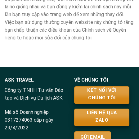
là nó giống nhau và bạn đồng ý kiểm lại chính sách này mỗi
lần bạn truy cập vào trang web để xem những thay đổi.
Việc bạn sử dụng thường xuyên website này chứng tỏ rằng
bạn chấp thuận các điều khoản của Chính sách về Quyền
riêng tư hoặc mọi sửa đổi của chúng tôi.
ASK TRAVEL
VỀ CHÚNG TÔI
Công ty TNHH Tư vấn Đào
KẾT NỐI VỚI
tạo và Dịch vụ Du lịch ASK.
CHÚNG TÔI
Mã số Doanh nghiệp:
LIÊN HỆ QUA
0317274063 cấp ngày
ZALO
29/4/2022
GỬI EMAIL