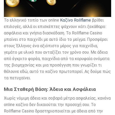
Το ελληνικό τοπίο των online
Καζίνο Rollflame
βρίθει
επιλογές, αλλά οι επισκέπτες ψάχνουν κάτι ξεκάθαρο:
ασφάλεια και γνήσια διασκέδαση. Το Rollflame Casino
μπαίνει στο παιχνίδι με αυτό ίδιο το μείγμα. Προσφέρει
στους Έλληνες ένα αξιόπιστο μέρος για παιχνίδια,
γεμάτο με υλικό που ανταξίζει τον χρόνο σου. Με άδεια
από έγκριτο φορέα, παιχνίδια από τα κορυφαία ονόματα
της βιομηχανίας και μια προσέγγιση που γνωρίζει τι
θέλουνε εδώ, αυτό το καζίνο πρωτοπορεί. Ας δούμε πώς
τα πετυχαίνει.
Μια Σταθερή Βάση: Άδεια και Ασφάλεια
Χωρίς νόμιμη άδεια και σοβαρά μέτρα ασφαλείας, κανένα
online καζίνο δεν δικαιούται την προσοχή σου. Το
Rollflame Casino δραστηριοποιείται με άδεια από την