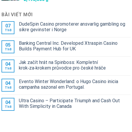
BÀI VIẾT MỚI
DudeSpin Casino promoterer ansvarlig gambling og
07
sikre gevinster i Norge
Th8
Banking Central Inc. Developed Xtraspin Casino
05
Builds Payment Hub for UK
Th8
Jak začít hrát na Spinboss: Kompletní
04
krok‑za‑krokem průvodce pro české hráče
Th8
Evento Winter Wonderland: o Hugo Casino inicia
04
campanha sazonal em Portugal.
Th8
Ultra Casino – Participate Triumph and Cash Out
04
With Simplicity in Canada
Th8