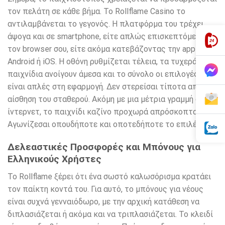
τον πελάτη σε κάθε βήμα. Το Rollflame Casino το
αντιλαμβάνεται το γεγονός. Η πλατφόρμα του τρέχει
άψογα και σε smartphone, είτε απλώς επισκεπτόμενος
τον browser σου, είτε ακόμα κατεβάζοντας την app για
Android ή iOS. Η οθόνη ρυθμίζεται τέλεια, τα τυχερά
παιχνίδια ανοίγουν άμεσα και το σύνολο οι επιλογές
είναι απλές στη εφαρμογή. Δεν στερείσαι τίποτα από την
αίσθηση του σταθερού. Ακόμη με μια μέτρια γραμμή στο
ίντερνετ, το παιχνίδι καζίνο προχωρά απρόσκοπτα.
Αγωνίζεσαι οπουδήποτε και οποτεδήποτε το επιλέγεις.
Δελεαστικές Προσφορές και Μπόνους για
Ελληνικούς Χρήστες
Το Rollflame ξέρει ότι ένα σωστό καλωσόρισμα κρατάει
τον παίκτη κοντά του. Για αυτό, το μπόνους για νέους
είναι συχνά γενναιόδωρο, με την αρχική κατάθεση να
διπλασιάζεται ή ακόμα και να τριπλασιάζεται. Το κλειδί