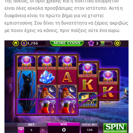
της άδειας, οι όροι χρήσης και η πολιτική απορρήτου
είναι όλες εύκολα προσβάσιμες στον ιστότοπο. Αυτή η
διαφάνεια είναι το πρώτο βήμα για να χτιστεί
εμπιστοσύνη. Σου δίνει τη δυνατότητα να ξέρεις ακριβώς
με ποιον έχεις να κάνεις, πριν παίξεις ούτε ένα ευρώ.