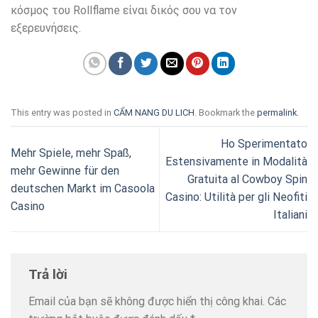
κόσμος του Rollflame είναι δικός σου να τον
εξερευνήσεις.
This entry was posted in
CẨM NANG DU LICH
. Bookmark the
permalink
.
Ho Sperimentato
Mehr Spiele, mehr Spaß,
Estensivamente in Modalità
mehr Gewinne für den
Gratuita al Cowboy Spin
deutschen Markt im Casoola
Casino: Utilità per gli Neofiti
Casino
Italiani
Trả lời
Email của bạn sẽ không được hiển thị công khai.
Các