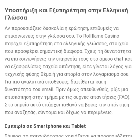
Υποστήριξη και Εξυπηρέτηση στην Ελληνική
Γλώσσα
Αν παρουσιάζεις δυσκολία ή ερώτηση, επιθυμείς να
επικοινωνείς στην γλώσσα σου. Το Rollflame Casino
παρέχει εξυπηρέτηση στα ελληνικής γλώσσας, στοιχείο
που προσφέρει σημαντική διαφορά. Έχεις τη δυνατότητα
να επικοινωνήσεις την υπηρεσία τους στο άμεσο chat και
να εξασφαλίσεις ταχεία απάντηση, είτε γίνεται λόγος για
τεχνικής φύσης θέμα ή για απορία στον λογαριασμό σου.
Για πιο αναλυτικά υποθέσεις, διατίθεται και η
δυνατότητα του email. Πριν όμως απευθυνθείς, ρίξε μια
επισκόπηση στην τμήμα με τις συχνές απαντήσεις (FAQ).
Στο σημείο αυτό υπάρχει πιθανό να βρεις την απάντηση
που αναζητάς, σύντομα και δίχως να περιμένεις.
Εμπειρία σε Smartphone και Tablet
Σήμερα, το παιχνιδότοπος χρειάζεται να προσαρμόζεται