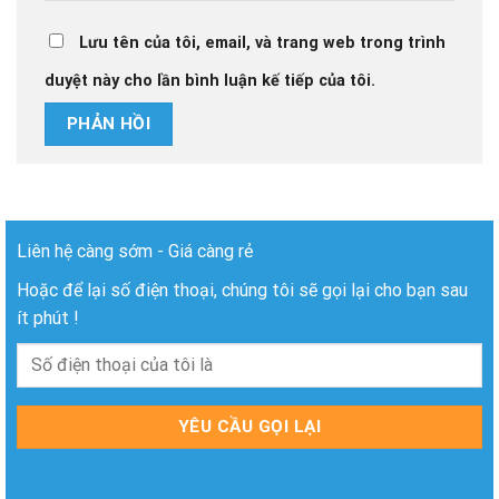
Lưu tên của tôi, email, và trang web trong trình
duyệt này cho lần bình luận kế tiếp của tôi.
Liên hệ càng sớm - Giá càng rẻ
Hoặc để lại số điện thoại, chúng tôi sẽ gọi lại cho bạn sau
ít phút !