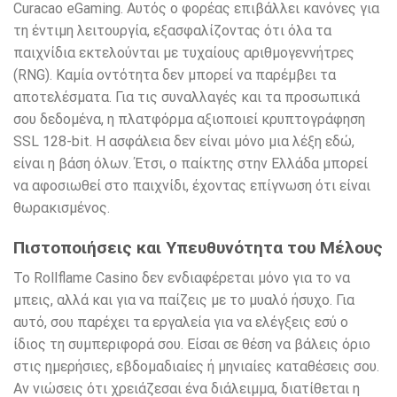
Curacao eGaming. Αυτός ο φορέας επιβάλλει κανόνες για
τη έντιμη λειτουργία, εξασφαλίζοντας ότι όλα τα
παιχνίδια εκτελούνται με τυχαίους αριθμογεννήτρες
(RNG). Καμία οντότητα δεν μπορεί να παρέμβει τα
αποτελέσματα. Για τις συναλλαγές και τα προσωπικά
σου δεδομένα, η πλατφόρμα αξιοποιεί κρυπτογράφηση
SSL 128-bit. Η ασφάλεια δεν είναι μόνο μια λέξη εδώ,
είναι η βάση όλων. Έτσι, ο παίκτης στην Ελλάδα μπορεί
να αφοσιωθεί στο παιχνίδι, έχοντας επίγνωση ότι είναι
θωρακισμένος.
Πιστοποιήσεις και Υπευθυνότητα του Μέλους
Το Rollflame Casino δεν ενδιαφέρεται μόνο για το να
μπεις, αλλά και για να παίζεις με το μυαλό ήσυχο. Για
αυτό, σου παρέχει τα εργαλεία για να ελέγξεις εσύ ο
ίδιος τη συμπεριφορά σου. Είσαι σε θέση να βάλεις όριο
στις ημερήσιες, εβδομαδιαίες ή μηνιαίες καταθέσεις σου.
Αν νιώσεις ότι χρειάζεσαι ένα διάλειμμα, διατίθεται η