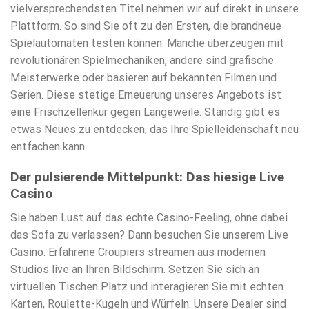
vielversprechendsten Titel nehmen wir auf direkt in unsere
Plattform. So sind Sie oft zu den Ersten, die brandneue
Spielautomaten testen können. Manche überzeugen mit
revolutionären Spielmechaniken, andere sind grafische
Meisterwerke oder basieren auf bekannten Filmen und
Serien. Diese stetige Erneuerung unseres Angebots ist
eine Frischzellenkur gegen Langeweile. Ständig gibt es
etwas Neues zu entdecken, das Ihre Spielleidenschaft neu
entfachen kann.
Der pulsierende Mittelpunkt: Das hiesige Live
Casino
Sie haben Lust auf das echte Casino-Feeling, ohne dabei
das Sofa zu verlassen? Dann besuchen Sie unserem Live
Casino. Erfahrene Croupiers streamen aus modernen
Studios live an Ihren Bildschirm. Setzen Sie sich an
virtuellen Tischen Platz und interagieren Sie mit echten
Karten, Roulette-Kugeln und Würfeln. Unsere Dealer sind