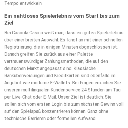
Tempo entwickeln.
Ein nahtloses Spielerlebnis vom Start bis zum
Ziel
Bei Casoola Casino weiß man, dass ein gutes Spielerlebnis
über einer breiten Auswahl. Es fängt an mit einer schnellen
Registrierung, die in einigen Minuten abgeschlossen ist.
Danach greifen Sie zurück aus einer Palette
vertrauenswürdiger Zahlungsmethoden, die auf den
deutschen Markt angepasst sind. Klassische
Banküberweisungen und Kreditkarten sind ebenfalls im
Angebot wie moderne E-Wallets. Bei Fragen erreichen Sie
unseren multilingualen Kundenservice 24 Stunden am Tag
per Live-Chat oder E-Mail. Unser Ziel ist deutlich: Sie
sollen sich vom ersten Login bis zum nächsten Gewinn voll
auf den Spielspaß konzentrieren können. Ganz ohne
technische Barrieren oder formellen Aufwand.