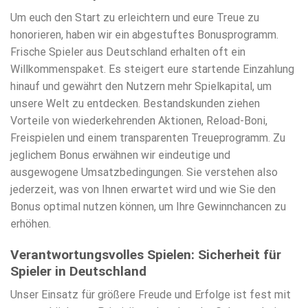
Um euch den Start zu erleichtern und eure Treue zu
honorieren, haben wir ein abgestuftes Bonusprogramm.
Frische Spieler aus Deutschland erhalten oft ein
Willkommenspaket. Es steigert eure startende Einzahlung
hinauf und gewährt den Nutzern mehr Spielkapital, um
unsere Welt zu entdecken. Bestandskunden ziehen
Vorteile von wiederkehrenden Aktionen, Reload-Boni,
Freispielen und einem transparenten Treueprogramm. Zu
jeglichem Bonus erwähnen wir eindeutige und
ausgewogene Umsatzbedingungen. Sie verstehen also
jederzeit, was von Ihnen erwartet wird und wie Sie den
Bonus optimal nutzen können, um Ihre Gewinnchancen zu
erhöhen.
Verantwortungsvolles Spielen: Sicherheit für
Spieler in Deutschland
Unser Einsatz für größere Freude und Erfolge ist fest mit