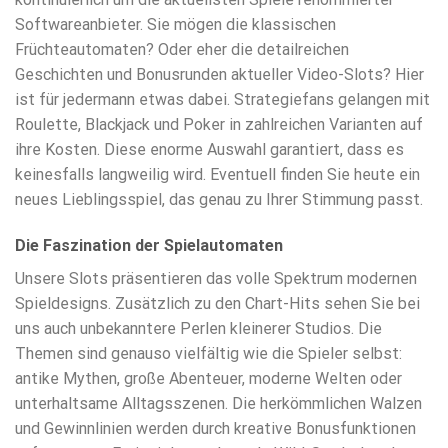
Softwareanbieter. Sie mögen die klassischen
Früchteautomaten? Oder eher die detailreichen
Geschichten und Bonusrunden aktueller Video-Slots? Hier
ist für jedermann etwas dabei. Strategiefans gelangen mit
Roulette, Blackjack und Poker in zahlreichen Varianten auf
ihre Kosten. Diese enorme Auswahl garantiert, dass es
keinesfalls langweilig wird. Eventuell finden Sie heute ein
neues Lieblingsspiel, das genau zu Ihrer Stimmung passt.
Die Faszination der Spielautomaten
Unsere Slots präsentieren das volle Spektrum modernen
Spieldesigns. Zusätzlich zu den Chart-Hits sehen Sie bei
uns auch unbekanntere Perlen kleinerer Studios. Die
Themen sind genauso vielfältig wie die Spieler selbst:
antike Mythen, große Abenteuer, moderne Welten oder
unterhaltsame Alltagsszenen. Die herkömmlichen Walzen
und Gewinnlinien werden durch kreative Bonusfunktionen