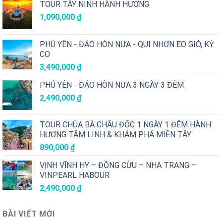
TOUR TÂY NINH HÀNH HƯƠNG
1,090,000
₫
PHÚ YÊN - ĐẢO HÒN NƯA - QUI NHƠN EO GIÓ, KỲ
CO
3,490,000
₫
PHÚ YÊN - ĐẢO HÒN NƯA 3 NGÀY 3 ĐÊM
2,490,000
₫
TOUR CHÙA BÀ CHÂU ĐỐC 1 NGÀY 1 ĐÊM HÀNH
HƯƠNG TÂM LINH & KHÁM PHÁ MIỀN TÂY
890,000
₫
VỊNH VĨNH HY – ĐỒNG CỪU – NHA TRANG –
VINPEARL HABOUR
2,490,000
₫
BÀI VIẾT MỚI