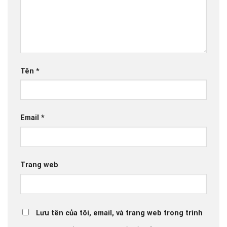
Tên
*
Email
*
Trang web
Lưu tên của tôi, email, và trang web trong trình