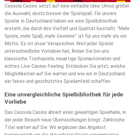
Casoola Casino setzt auf eine einfache Idee: Umso größer
die Auswahl, desto besser der Spielspaß. Für unsere
Spieler in Deutschland haben wir eine Spielbibliothek
erstellt, die durch ihre Vielfalt und Qualität besticht. “Mehr
Spiele, mehr Spaß, mehr Gewinne” ist für uns mehr als ein
Motto. Es ist unser Versprechen. Weil jeder Spieler
unterschiedliche Vorlieben hat, finden Sie bei uns
klassische Tischspiele, neuartige Spielautomaten und
echtes Live-Casino-Feeling. Entdecken Sie jetzt, welche
Möglichkeiten auf Sie warten und wie wir in Deutschland
ein faires und geschütztes Spielumfeld schaffen.
Eine unvergleichliche Spielbibliothek für jede
Vorliebe
Das Casoola Casino ähnelt einer gewaltigen Spielhalle, in
der jeder Besuch neue Überraschungen bringt. Zahlreiche
Titel warten auf Sie. Wir ergänzen das Angebot
kontinuierlich um die aktuellsten Spiele renommierter