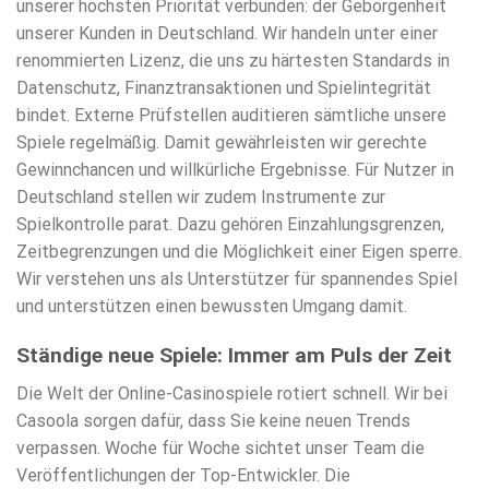
unserer höchsten Priorität verbunden: der Geborgenheit
unserer Kunden in Deutschland. Wir handeln unter einer
renommierten Lizenz, die uns zu härtesten Standards in
Datenschutz, Finanztransaktionen und Spielintegrität
bindet. Externe Prüfstellen auditieren sämtliche unsere
Spiele regelmäßig. Damit gewährleisten wir gerechte
Gewinnchancen und willkürliche Ergebnisse. Für Nutzer in
Deutschland stellen wir zudem Instrumente zur
Spielkontrolle parat. Dazu gehören Einzahlungsgrenzen,
Zeitbegrenzungen und die Möglichkeit einer Eigen sperre.
Wir verstehen uns als Unterstützer für spannendes Spiel
und unterstützen einen bewussten Umgang damit.
Ständige neue Spiele: Immer am Puls der Zeit
Die Welt der Online-Casinospiele rotiert schnell. Wir bei
Casoola sorgen dafür, dass Sie keine neuen Trends
verpassen. Woche für Woche sichtet unser Team die
Veröffentlichungen der Top-Entwickler. Die