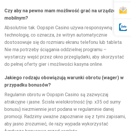
Czy aby na pewno mam możliwość grać na urządzeniu
mobilnym?
Absolutnie tak. Oopspin Casino używa responsywną
technologię, co oznacza, że witryn automatycznie
dostosowuje się do rozmiaru ekranu telefonu lub tableta.
Nie ma potrzeby ściągania oddzielnej programu –
wystarczy wejść przez okno przeglądarki, aby skorzystać
do pełnej oferty gier i możliwości kasyna online.
Jakiego rodzaju obowiązują warunki obrotu (wager) w
przypadku bonusów?
Regulamin obrotu w Oopspin Casino są zazwyczaj
atrakcyjne i jasne. Ścisła wielokrotność (np. x35 od sumy
bonusu) niezmiennie jest podana w regulaminie danej
promocji. Radzimy uważne zapoznanie się z tymi zapisami,
aby jasno zrozumieć, ile razy wypada wykorzystać