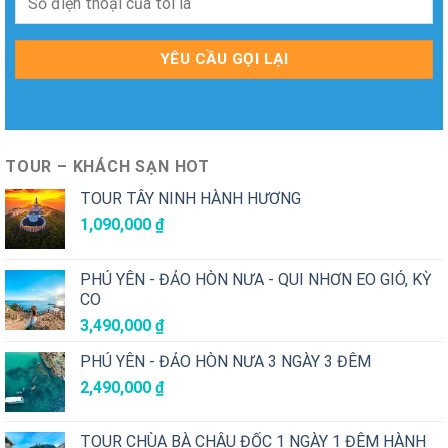
TOUR – KHÁCH SẠN HOT
TOUR TÂY NINH HÀNH HƯƠNG
1,090,000
₫
PHÚ YÊN - ĐẢO HÒN NƯA - QUI NHƠN EO GIÓ, KỲ
CO
3,490,000
₫
PHÚ YÊN - ĐẢO HÒN NƯA 3 NGÀY 3 ĐÊM
2,490,000
₫
TOUR CHÙA BÀ CHÂU ĐỐC 1 NGÀY 1 ĐÊM HÀNH