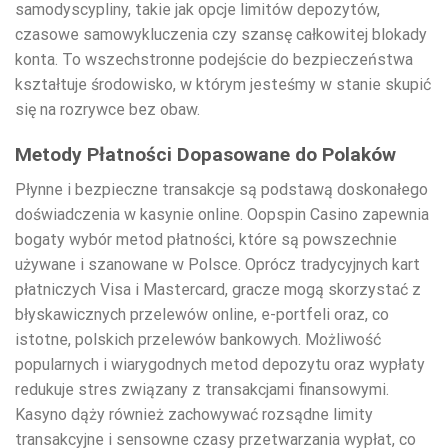
samodyscypliny, takie jak opcje limitów depozytów,
czasowe samowykluczenia czy szansę całkowitej blokady
konta. To wszechstronne podejście do bezpieczeństwa
kształtuje środowisko, w którym jesteśmy w stanie skupić
się na rozrywce bez obaw.
Metody Płatności Dopasowane do Polaków
Płynne i bezpieczne transakcje są podstawą doskonałego
doświadczenia w kasynie online. Oopspin Casino zapewnia
bogaty wybór metod płatności, które są powszechnie
używane i szanowane w Polsce. Oprócz tradycyjnych kart
płatniczych Visa i Mastercard, gracze mogą skorzystać z
błyskawicznych przelewów online, e-portfeli oraz, co
istotne, polskich przelewów bankowych. Możliwość
popularnych i wiarygodnych metod depozytu oraz wypłaty
redukuje stres związany z transakcjami finansowymi.
Kasyno dąży również zachowywać rozsądne limity
transakcyjne i sensowne czasy przetwarzania wypłat, co