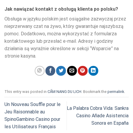
Jak nawiązać kontakt z obsługą klienta po polsku?
Obsługa w języku polskim jest osiągalne zazwyczaj przez
nieprzerwany czat na żywo, który gwarantuje najszybszą
pomoc. Dodatkowo, można wykorzystać z formularza
kontaktowego lub przesłać e-mail. Adresy i godziny
działania są wyraźnie określone w sekcji “Wsparcie” na
stronie kasyna.
This entry was posted in
CẨM NANG DU LICH
. Bookmark the
permalink
.
Un Nouveau Souffle pour le
La Palabra Cobra Vida: Sankra
Jeu Raisonnable au
Casino Añade Asistencia
SpinoGambino Casino pour
Sonora en España
les Utilisateurs Français