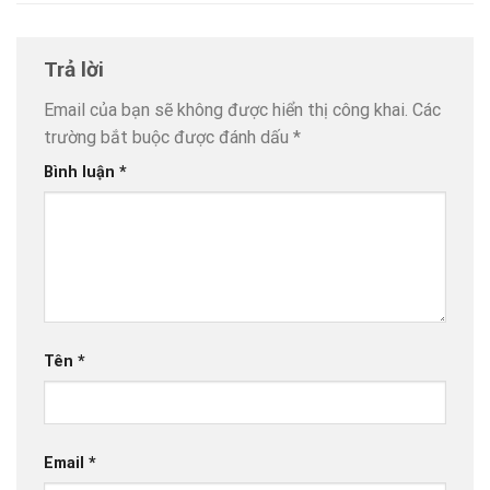
Trả lời
Email của bạn sẽ không được hiển thị công khai.
Các
trường bắt buộc được đánh dấu
*
Bình luận
*
Tên
*
Email
*