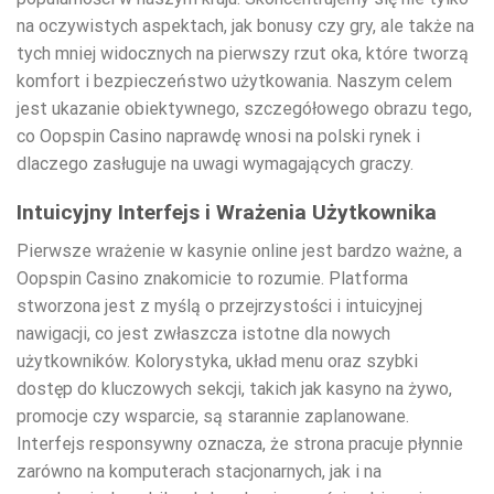
na oczywistych aspektach, jak bonusy czy gry, ale także na
tych mniej widocznych na pierwszy rzut oka, które tworzą
komfort i bezpieczeństwo użytkowania. Naszym celem
jest ukazanie obiektywnego, szczegółowego obrazu tego,
co Oopspin Casino naprawdę wnosi na polski rynek i
dlaczego zasługuje na uwagi wymagających graczy.
Intuicyjny Interfejs i Wrażenia Użytkownika
Pierwsze wrażenie w kasynie online jest bardzo ważne, a
Oopspin Casino znakomicie to rozumie. Platforma
stworzona jest z myślą o przejrzystości i intuicyjnej
nawigacji, co jest zwłaszcza istotne dla nowych
użytkowników. Kolorystyka, układ menu oraz szybki
dostęp do kluczowych sekcji, takich jak kasyno na żywo,
promocje czy wsparcie, są starannie zaplanowane.
Interfejs responsywny oznacza, że strona pracuje płynnie
zarówno na komputerach stacjonarnych, jak i na