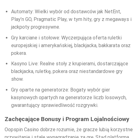
Automaty: Wielki wybór od dostawców jak NetEnt,
Play’n GO, Pragmatic Play, w tym hity, gry z megaways i
jackpoty progresywne.
Gry karciane i stołowe: Wyczerpująca oferta ruletki
europejskiej i amerykańskiej, blackjacka, bakkarata oraz
pokera.
Kasyno Live: Realne stoły z krupierami, dostarczające
blackjacka, ruletkę, pokera oraz niestandardowe gry
show.
Gry oparte na generatorze: Bogaty wybór gier
kasynowych opartych na generatorze liczb losowych,
gwarantujący sprawiedliwość rozgrywki.
Zachęcające Bonusy i Program Lojalnościowy
Oopspin Casino dobrze rozumie, że gracze lubią korzystne
przywitanie i stałe wynagradzanie za grę. Stąd platforma