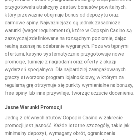
przygotowała atrakcyjny zestaw bonusów powitalnych,
który przeważnie obejmuje bonus od depozytu oraz
darmowe spiny. Najważniejsze są jednak zasadnicze
warunki (wager requirements), które w Oopspin Casino są
zazwyczaj zdefiniowane na rozsądnym poziomie, dając
realną szansę na odebranie wygranych. Poza wstępnymi
ofertami, kasyno systematycznie przygotowuje nowe
promocje, turnieje z nagrodami oraz oferty z okazji
wydarzeń specjalnych. Dla najbardziej zaangażowanych
graczy stworzono program lojalnościowy, w którym za
regularną grę otrzymuje się punkty wymienialne na bonusy,
free spiny lub inne przywileje, tworząc uczucie docenienia.
Jasne Warunki Promocji
Jedną z głównych atutów Oopspin Casino w zakresie
promocji jest jasność. Każde istotne szczegóły, takie jak
minimalny depozyt, wymagany obrót, ograniczenia