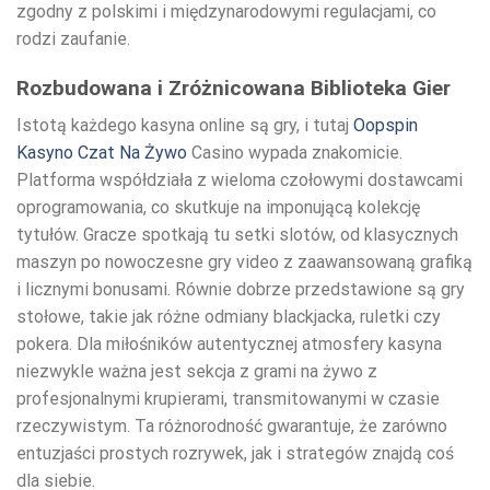
zgodny z polskimi i międzynarodowymi regulacjami, co
rodzi zaufanie.
Rozbudowana i Zróżnicowana Biblioteka Gier
Istotą każdego kasyna online są gry, i tutaj
Oopspin
Kasyno Czat Na Żywo
Casino wypada znakomicie.
Platforma współdziała z wieloma czołowymi dostawcami
oprogramowania, co skutkuje na imponującą kolekcję
tytułów. Gracze spotkają tu setki slotów, od klasycznych
maszyn po nowoczesne gry video z zaawansowaną grafiką
i licznymi bonusami. Równie dobrze przedstawione są gry
stołowe, takie jak różne odmiany blackjacka, ruletki czy
pokera. Dla miłośników autentycznej atmosfery kasyna
niezwykle ważna jest sekcja z grami na żywo z
profesjonalnymi krupierami, transmitowanymi w czasie
rzeczywistym. Ta różnorodność gwarantuje, że zarówno
entuzjaści prostych rozrywek, jak i strategów znajdą coś
dla siebie.