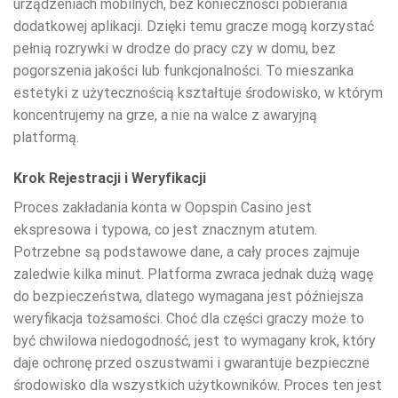
urządzeniach mobilnych, bez konieczności pobierania
dodatkowej aplikacji. Dzięki temu gracze mogą korzystać
pełnią rozrywki w drodze do pracy czy w domu, bez
pogorszenia jakości lub funkcjonalności. To mieszanka
estetyki z użytecznością kształtuje środowisko, w którym
koncentrujemy na grze, a nie na walce z awaryjną
platformą.
Krok Rejestracji i Weryfikacji
Proces zakładania konta w Oopspin Casino jest
ekspresowa i typowa, co jest znacznym atutem.
Potrzebne są podstawowe dane, a cały proces zajmuje
zaledwie kilka minut. Platforma zwraca jednak dużą wagę
do bezpieczeństwa, dlatego wymagana jest późniejsza
weryfikacja tożsamości. Choć dla części graczy może to
być chwilowa niedogodność, jest to wymagany krok, który
daje ochronę przed oszustwami i gwarantuje bezpieczne
środowisko dla wszystkich użytkowników. Proces ten jest