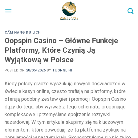
Skip
to
content
CẨM NANG DU LICH
Oopspin Casino – Główne Funkcje
Platformy, Które Czynią Ją
Wyjątkową w Polsce
POSTED ON
28/05/2026
BY
TUONGLINH
Kiedy polscy gracze wyszukują nowych doświadczeń w
świecie kasyn online, często trafiają na platformy, które
oferują podobny zestaw gier i promocji. Oopspin Casino
dąży do tego, aby wyrwać z tego schematu, proponując
kompleksowe i przemyślane spojrzenie rozrywki
hazardowej. W tym artykule skupimy się na kluczowym
elementom, które powodują, że ta platforma zyskuje na
popularności w naszym kraju. Skoncentrujemy się nie tylko