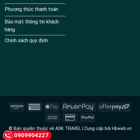
Phương thức thanh toán
Bảo mật thông tin khách
hàng
Chính sách quy định
© Bản quyền thuộc về ASK TRAVEL | Cung cấp bởi
Hbweb.vn
0909904227