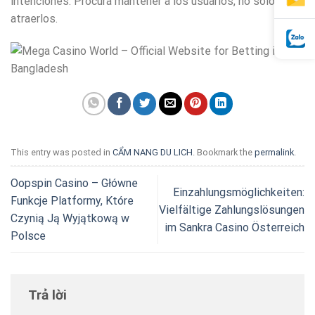
intenciones. Procura mantener a los usuarios, no solo
atraerlos.
This entry was posted in
CẨM NANG DU LICH
. Bookmark the
permalink
.
Oopspin Casino – Główne
Einzahlungsmöglichkeiten:
Funkcje Platformy, Które
Vielfältige Zahlungslösungen
Czynią Ją Wyjątkową w
im Sankra Casino Österreich
Polsce
Trả lời