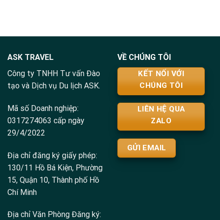
ASK TRAVEL
VỀ CHÚNG TÔI
Công ty TNHH Tư vấn Đào
KẾT NỐI VỚI
tạo và Dịch vụ Du lịch ASK.
CHÚNG TÔI
Mã số Doanh nghiệp:
LIÊN HỆ QUA
0317274063 cấp ngày
ZALO
29/4/2022
GỬI EMAIL
Địa chỉ đăng ký giấy phép:
130/11 Hồ Bá Kiện, Phường
15, Quận 10, Thành phố Hồ
Chí Minh
Địa chỉ Văn Phòng Đăng ký: