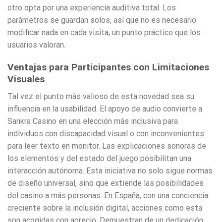
otro opta por una experiencia auditiva total. Los
parámetros se guardan solos, así que no es necesario
modificar nada en cada visita, un punto práctico que los
usuarios valoran.
Ventajas para Participantes con Limitaciones
Visuales
Tal vez el punto más valioso de esta novedad sea su
influencia en la usabilidad. El apoyo de audio convierte a
Sankra Casino en una elección más inclusiva para
individuos con discapacidad visual o con inconvenientes
para leer texto en monitor. Las explicaciones sonoras de
los elementos y del estado del juego posibilitan una
interacción autónoma. Esta iniciativa no solo sigue normas
de diseño universal, sino que extiende las posibilidades
del casino a más personas. En España, con una conciencia
creciente sobre la inclusión digital, acciones como esta
son acogidas con aprecio. Demuestran de un dedicación