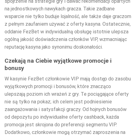
spojrzenie na strategie gry i dawać rekomendacji opartych
na jednostkowych nawykach gracza. Takie zadbane
wsparcie nie tylko buduje lojalność, ale także daje graczom
z pełnym zaufaniem używać z oferty kasyna. Ostatecznie,
oddanie FezBet w indywidualną obsługę istotnie ulepsza
ogólną jakość doświadczenia członków VIP, wzmacniając
reputację kasyna jako synonimu doskonałości.
Czekają na Ciebie wyjątkowe promocje i
bonusy
W kasynie FezBet członkowie VIP mają dostęp do zasobu
wyjątkowych promocji i bonusów, które znacząco
ulepszają poziom ich wrażeń z gry. Te pociągające oferty
nie są tylko na pokaz; ich celem jest podniesienie
zaangażowania i satysfakcji graczy. Od hojnych bonusów
od depozytu po indywidualne oferty cashback, każda
promocja jest skrojona do preferencji segmentu VIP.
Dodatkowo, członkowie mogą otrzymać zaproszenia na