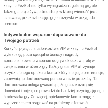
kasynie FezBet nie tylko wynagradza regularną grę, ale
także generuje żywą atmosferę, w której wierność jest
uznawana, przekształcając grę z rozrywki w przygoda
premium.
Indywidualne wsparcie dopasowane do
Twojego potrzeb
Korzyści płynące z członkostwa VIP w kasynie FezBet
wykraczają poza specjalne bonusy i nagrody;
spersonalizowane wsparcie odgrywa kluczową rolę w
zwiększeniu wrażeń z gry. Każdy gracz VIP otrzymuje
przydzielonego opiekuna konta, który zna jego preferencje,
zapewniając dostosowaną pomoc w razie potrzeby. Ta
dostosowana usługa gwarantuje, że gracze czują się
doceniani i pojęci, co prowadzi do bardziej przyciągającego
środowiska gry. Co więcej, opiekunowie konta mogą z
wyprzedzeniem reagować na problemy, oferować