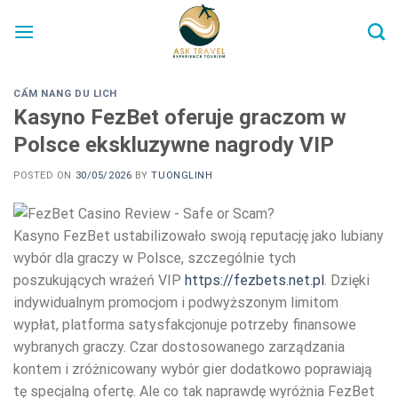
Skip
to
content
CẨM NANG DU LICH
Kasyno FezBet oferuje graczom w
Polsce ekskluzywne nagrody VIP
POSTED ON
30/05/2026
BY
TUONGLINH
Kasyno FezBet ustabilizowało swoją reputację jako lubiany
wybór dla graczy w Polsce, szczególnie tych
poszukujących wrażeń VIP
https://fezbets.net.pl
. Dzięki
indywidualnym promocjom i podwyższonym limitom
wypłat, platforma satysfakcjonuje potrzeby finansowe
wybranych graczy. Czar dostosowanego zarządzania
kontem i zróżnicowany wybór gier dodatkowo poprawiają
tę specjalną ofertę. Ale co tak naprawdę wyróżnia FezBet