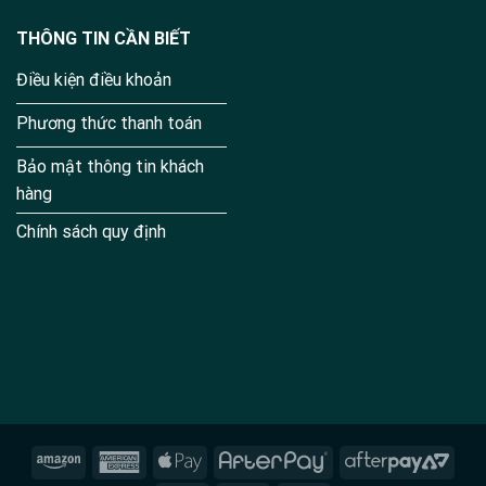
THÔNG TIN CẦN BIẾT
Điều kiện điều khoản
Phương thức thanh toán
Bảo mật thông tin khách
hàng
Chính sách quy định