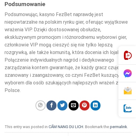
Podsumowanie
Podsumowując, kasyno FezBet naprawdę jest
niepowtarzalne na polskim rynku gier, oferując wyjątkowe
wrażenia VIP. Dzięki dostosowanej obsłudze,
ekskluzywnym promocjom i różnorodnemu wyborowi gier,
członkowie VIP mogą cieszyć się nie tylko lepszą
rozgrywką, ale także komunitą, która docenia ich lojalność.
Połączenie indywidualnych nagród i dedykowanego
zarządzania kontem gwarantuje, że każdy gracz czuje się
szanowany i zaangażowany, co czyni FezBet kuszącym
wyborem dla osób szukających najlepszych wrażeń z gry w
Polsce.
This entry was posted in
CẨM NANG DU LICH
. Bookmark the
permalink
.