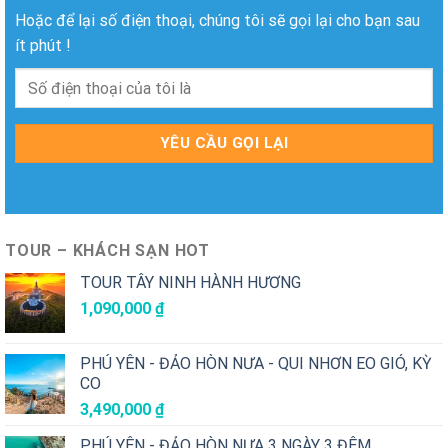
Hoặc để lại số điện thoại, chúng tôi sẽ gọi lại cho bạn sau
ít phút !
TOUR – KHÁCH SẠN HOT
TOUR TÂY NINH HÀNH HƯƠNG
1,090,000
₫
PHÚ YÊN - ĐẢO HÒN NƯA - QUI NHƠN EO GIÓ, KỲ
CO
3,490,000
₫
PHÚ YÊN - ĐẢO HÒN NƯA 3 NGÀY 3 ĐÊM