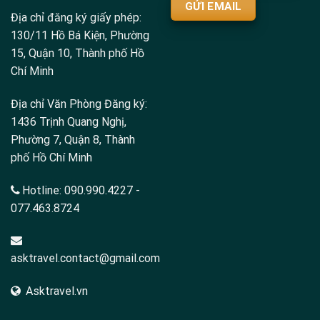
GỬI EMAIL
Địa chỉ đăng ký giấy phép:
130/11 Hồ Bá Kiện, Phường
15, Quận 10, Thành phố Hồ
Chí Minh
Địa chỉ Văn Phòng Đăng ký:
1436 Trịnh Quang Nghị,
Phường 7, Quận 8, Thành
phố Hồ Chí Minh
Hotline:
090.990.4227
-
077.463.8724
asktravel.contact@gmail.com
Asktravel.vn