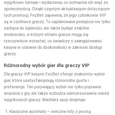
wyjątkowe turnieje i wydarzenia, co wzmacnia ich więź ze
społecznością. Dzięki częstym aktualizacjom dotyczącym
tych promocji, FezBet zapewnia, że jego członkowie VIP
są w czołówce graczy. To zaplanowane podejście nie tylko
zachęca do lojalności, ale także buduje stabilne
środowisko, w którym elitarni gracze mogą się
rzeczywiście wzrastać, co świadczy o zaangażowaniu
kasyna w staranie do doskonałości w zakresie obsługi
graczy.
Różnorodny wybór gier dla graczy VIP
Dla graczy VIP kasyno FezBet oferuje znakomity wybór
gier, które usatysfakcjonują różnorodne gusta i
preferencje. Ten porywający wybór nie tylko poprawia
wrażenia z gry, ale także wzbudza zainteresowanie wśród
wyjątkowych graczy. Wachlarz opcji obejmuje:
Klasyczne automaty – wieczne hity z prostą