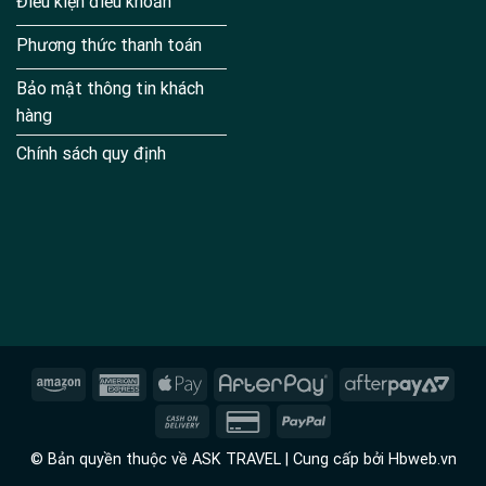
Điều kiện điều khoản
Phương thức thanh toán
Bảo mật thông tin khách
hàng
Chính sách quy định
© Bản quyền thuộc về ASK TRAVEL | Cung cấp bởi
Hbweb.vn