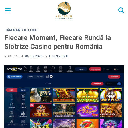
Skip
to
content
CẨM NANG DU LICH
Fiecare Moment, Fiecare Rundă la
Slotrize Casino pentru România
POSTED ON
28/05/2026
BY
TUONGLINH