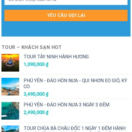
TOUR – KHÁCH SẠN HOT
TOUR TÂY NINH HÀNH HƯƠNG
1,090,000
₫
PHÚ YÊN - ĐẢO HÒN NƯA - QUI NHƠN EO GIÓ, KỲ
CO
3,490,000
₫
PHÚ YÊN - ĐẢO HÒN NƯA 3 NGÀY 3 ĐÊM
2,490,000
₫
TOUR CHÙA BÀ CHÂU ĐỐC 1 NGÀY 1 ĐÊM HÀNH