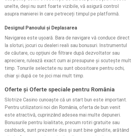
unelte, deși nu sunt foarte vizibile, vă asigură control
asupra manierei în care petreceți timpul pe platformă.
Designul Panoului și Deplasarea
Navigarea este ușoară. Bara de navigare vă conduce direct
la sloturi, jocuri cu dealeri reali sau bonusuri. Instrumentul
de căutare, cu opțiuni de filtrare după dezvoltator sau
apreciere, rulează exact cum ai presupune și scutește mult
timp. Tonurile selectate nu sunt obositoare pentru ochi,
chiar și după ce te joci mai mult timp.
Oferte și Oferte speciale pentru România
Slotrize Casino cunoaște că un start bun este important.
Pentru utilizatorii noi din România, oferta de bun venit
este atractivă, cuprinzând adesea mai multe depuneri.
Bonusurile pentru loialitate, precum rotiri gratuite sau
cashback, sunt prezente des și sunt bine gândite, arătând