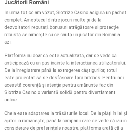
Jucătorii Români
În urma tot ce am văzut, Slotrize Casino asigură un pachet
complet. Amestecul dintre jocuri multe și de la
dezvoltatori reputați, bonusuri atrăgătoare și protecție
robustă se nimerște cu ce caută un jucător din România
azi.
Platforma nu doar că este actualizată, dar se vede că
anticipează cu un pas înainte la interacțiunea utilizatorului.
De la înregistrare până la extragerea câștigurilor, totul
este proiectat să se desfășoare fără hitches. Pentru noi,
această coerență și atenția pentru amănunte fac din
Slotrize Casino o variantă solidă pentru divertisment
online.
Cheia este adaptarea la trăsăturile local. De la plăți în lei și
ajutor în românește, până la campanii care se vede că iau în
considerare de preferințele noastre, platforma arată că a