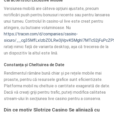
Caracteristici Exclusive Mobile
Versiunea mobilă are câteva opțiuni ajustate, precum
notificări push pentru bonusuri recente sau pentru lansarea
unui turneu. Controlul în casino-ul live este creat pentru
atingere, cu butoane voluminoase. Nu
https://tracxn.com/d/companies/casino-
sicuro/__cg35MfLxIzbZDLRw3jVpvK5MghI7MTcS2jFuPcZ
ratați nimic față de varianta desktop, așa că trecerea de la
un dispozitiv la altul este lină.
Constanța și Cheltuirea de Date
Rendimentul rămâne bună chiar și pe rețele mobile mai
proaste, pentru că resursele grafice sunt eficientizate.
Platforma mobil nu cheltuie o cantitate exagerată de date.
Dacă vă creați griji pentru trafic, puteți modifica calitatea
stream-ului în secțiunea live casino pentru a conserva.
Din ce motiv Slotrize Casino Se aliniază cu