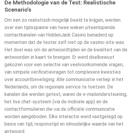
De Methodologie van de Test: Realistische
Scenario’s
Om een zo realistisch mogelijk beeld te krijgen, werden
over een tijdsspanne van twee weken uiteenlopende
contactkanalen van HiddenJack Casino benaderd op
momenten dat de tester zelf niet op de casino-site was.
Het doel was om de antwoordtijden en de kwaliteit van de
antwoorden in kaart te brengen. Er werd doelbewust
gekozen voor een selectie van veelvoorkomende vragen,
van simpele verificatievragen tot complexere kwesties
over accountbeveiliging. Alle communicatie verliep in het
Nederlands, om de regionale service te toetsen. De
kanalen die werden getest, waren de e-mailondersteuning,
het live chat-systeem (via de mobiele app) en de
contactformulieren die via de officiële communicatie
worden aangeboden. Elke interactie werd vastgelegd op
basis van tijd, responstijd en inhoudelijke waarde van het
antwoord.