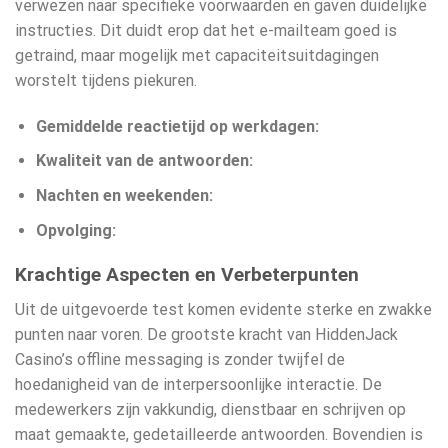
verwezen naar specifieke voorwaarden en gaven duidelijke
instructies. Dit duidt erop dat het e-mailteam goed is
getraind, maar mogelijk met capaciteitsuitdagingen
worstelt tijdens piekuren.
Gemiddelde reactietijd op werkdagen:
Kwaliteit van de antwoorden:
Nachten en weekenden:
Opvolging:
Krachtige Aspecten en Verbeterpunten
Uit de uitgevoerde test komen evidente sterke en zwakke
punten naar voren. De grootste kracht van HiddenJack
Casino’s offline messaging is zonder twijfel de
hoedanigheid van de interpersoonlijke interactie. De
medewerkers zijn vakkundig, dienstbaar en schrijven op
maat gemaakte, gedetailleerde antwoorden. Bovendien is