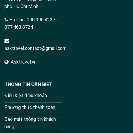
phố Hồ Chí Minh
Hotline:
090.990.4227
-
077.463.8724
asktravel.contact@gmail.com
Asktravel.vn
THÔNG TIN CẦN BIẾT
Điều kiện điều khoản
Phương thức thanh toán
Bảo mật thông tin khách
hàng