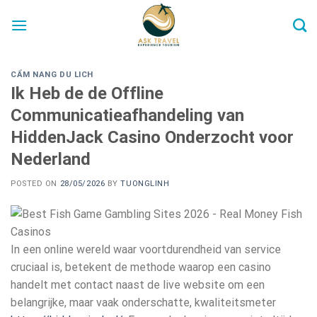
Skip
to
content
CẨM NANG DU LICH
Ik Heb de de Offline
Communicatieafhandeling van
HiddenJack Casino Onderzocht voor
Nederland
POSTED ON
28/05/2026
BY
TUONGLINH
In een online wereld waar voortdurendheid van service
cruciaal is, betekent de methode waarop een casino
handelt met contact naast de live website om een
belangrijke, maar vaak onderschatte, kwaliteitsmeter