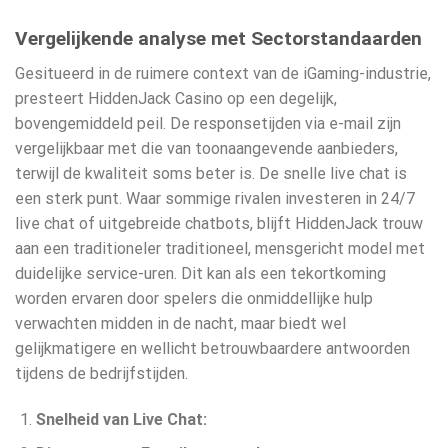
Vergelijkende analyse met Sectorstandaarden
Gesitueerd in de ruimere context van de iGaming-industrie,
presteert HiddenJack Casino op een degelijk,
bovengemiddeld peil. De responsetijden via e-mail zijn
vergelijkbaar met die van toonaangevende aanbieders,
terwijl de kwaliteit soms beter is. De snelle live chat is
een sterk punt. Waar sommige rivalen investeren in 24/7
live chat of uitgebreide chatbots, blijft HiddenJack trouw
aan een traditioneler traditioneel, mensgericht model met
duidelijke service-uren. Dit kan als een tekortkoming
worden ervaren door spelers die onmiddellijke hulp
verwachten midden in de nacht, maar biedt wel
gelijkmatigere en wellicht betrouwbaardere antwoorden
tijdens de bedrijfstijden.
Snelheid van Live Chat: