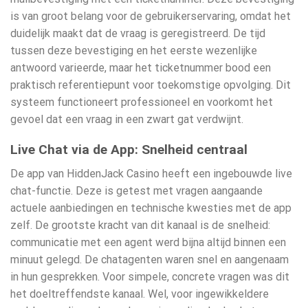
is van groot belang voor de gebruikerservaring, omdat het
duidelijk maakt dat de vraag is geregistreerd. De tijd
tussen deze bevestiging en het eerste wezenlijke
antwoord varieerde, maar het ticketnummer bood een
praktisch referentiepunt voor toekomstige opvolging. Dit
systeem functioneert professioneel en voorkomt het
gevoel dat een vraag in een zwart gat verdwijnt.
Live Chat via de App: Snelheid centraal
De app van HiddenJack Casino heeft een ingebouwde live
chat-functie. Deze is getest met vragen aangaande
actuele aanbiedingen en technische kwesties met de app
zelf. De grootste kracht van dit kanaal is de snelheid:
communicatie met een agent werd bijna altijd binnen een
minuut gelegd. De chatagenten waren snel en aangenaam
in hun gesprekken. Voor simpele, concrete vragen was dit
het doeltreffendste kanaal. Wel, voor ingewikkeldere