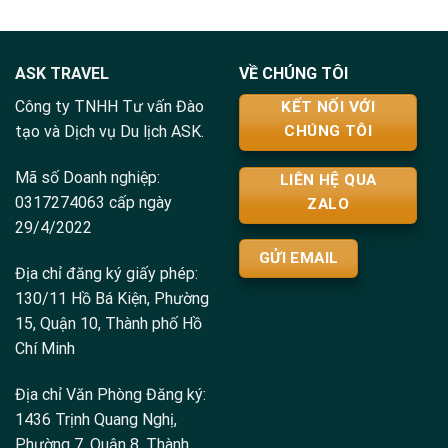
ASK TRAVEL
VỀ CHÚNG TÔI
Công ty TNHH Tư vấn Đào
KẾT NỐI VỚI
tạo và Dịch vụ Du lịch ASK.
CHÚNG TÔI
Mã số Doanh nghiệp:
LIÊN HỆ QUA
0317274063 cấp ngày
ZALO
29/4/2022
GỬI EMAIL
Địa chỉ đăng ký giấy phép:
130/11 Hồ Bá Kiện, Phường
15, Quận 10, Thành phố Hồ
Chí Minh
Địa chỉ Văn Phòng Đăng ký:
1436 Trịnh Quang Nghị,
Phường 7, Quận 8, Thành