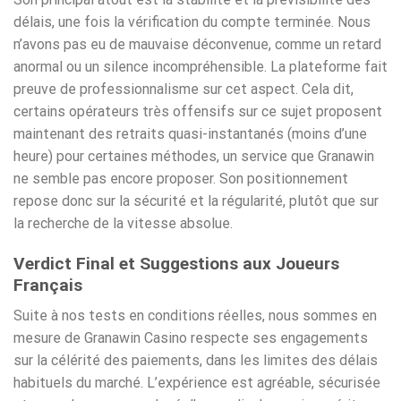
délais, une fois la vérification du compte terminée. Nous
n’avons pas eu de mauvaise déconvenue, comme un retard
anormal ou un silence incompréhensible. La plateforme fait
preuve de professionnalisme sur cet aspect. Cela dit,
certains opérateurs très offensifs sur ce sujet proposent
maintenant des retraits quasi-instantanés (moins d’une
heure) pour certaines méthodes, un service que Granawin
ne semble pas encore proposer. Son positionnement
repose donc sur la sécurité et la régularité, plutôt que sur
la recherche de la vitesse absolue.
Verdict Final et Suggestions aux Joueurs
Français
Suite à nos tests en conditions réelles, nous sommes en
mesure de Granawin Casino respecte ses engagements
sur la célérité des paiements, dans les limites des délais
habituels du marché. L’expérience est agréable, sécurisée