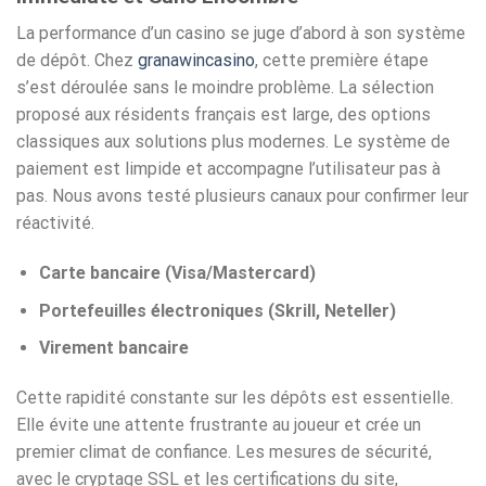
La performance d’un casino se juge d’abord à son système
de dépôt. Chez
granawincasino
, cette première étape
s’est déroulée sans le moindre problème. La sélection
proposé aux résidents français est large, des options
classiques aux solutions plus modernes. Le système de
paiement est limpide et accompagne l’utilisateur pas à
pas. Nous avons testé plusieurs canaux pour confirmer leur
réactivité.
Carte bancaire (Visa/Mastercard)
Portefeuilles électroniques (Skrill, Neteller)
Virement bancaire
Cette rapidité constante sur les dépôts est essentielle.
Elle évite une attente frustrante au joueur et crée un
premier climat de confiance. Les mesures de sécurité,
avec le cryptage SSL et les certifications du site,