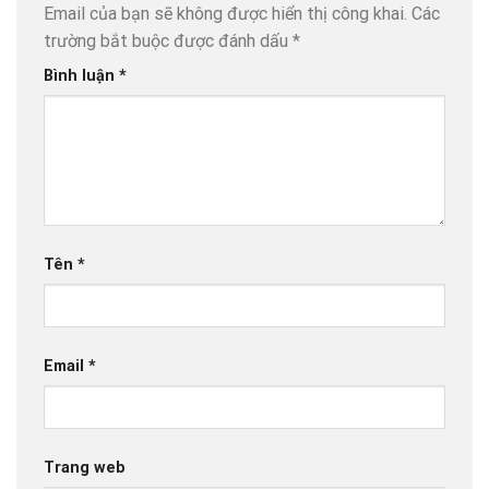
Email của bạn sẽ không được hiển thị công khai.
Các
trường bắt buộc được đánh dấu
*
Bình luận
*
Tên
*
Email
*
Trang web