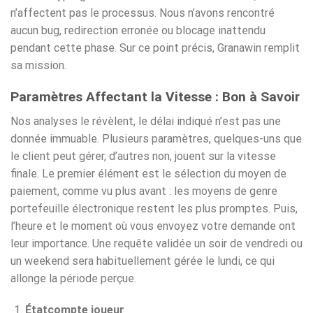
n’affectent pas le processus. Nous n’avons rencontré
aucun bug, redirection erronée ou blocage inattendu
pendant cette phase. Sur ce point précis, Granawin remplit
sa mission.
Paramètres Affectant la Vitesse : Bon à Savoir
Nos analyses le révèlent, le délai indiqué n’est pas une
donnée immuable. Plusieurs paramètres, quelques-uns que
le client peut gérer, d’autres non, jouent sur la vitesse
finale. Le premier élément est le sélection du moyen de
paiement, comme vu plus avant : les moyens de genre
portefeuille électronique restent les plus promptes. Puis,
l’heure et le moment où vous envoyez votre demande ont
leur importance. Une requête validée un soir de vendredi ou
un weekend sera habituellement gérée le lundi, ce qui
allonge la période perçue.
État
compte joueur