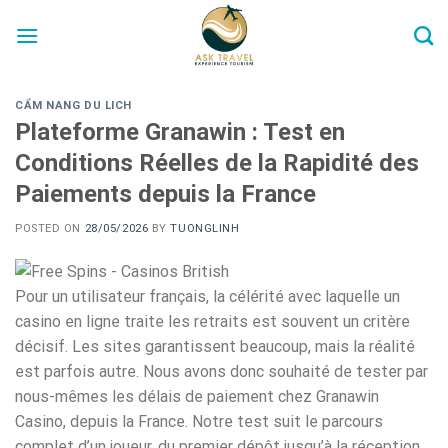
Skip
to
content
CẨM NANG DU LICH
Plateforme Granawin : Test en
Conditions Réelles de la Rapidité des
Paiements depuis la France
POSTED ON
28/05/2026
BY
TUONGLINH
Pour un utilisateur français, la célérité avec laquelle un
casino en ligne traite les retraits est souvent un critère
décisif. Les sites garantissent beaucoup, mais la réalité
est parfois autre. Nous avons donc souhaité de tester par
nous-mêmes les délais de paiement chez Granawin
Casino, depuis la France. Notre test suit le parcours
complet d’un joueur, du premier dépôt jusqu’à la réception