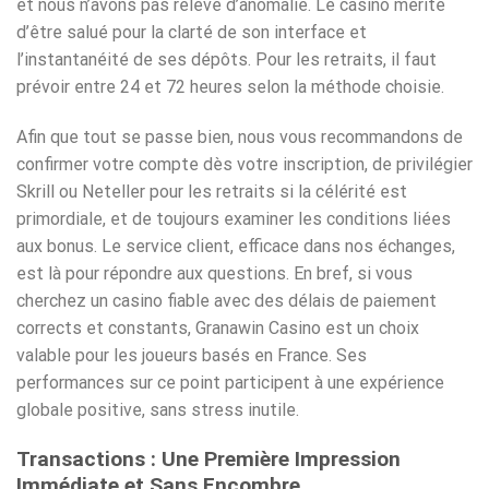
et nous n’avons pas relevé d’anomalie. Le casino mérite
d’être salué pour la clarté de son interface et
l’instantanéité de ses dépôts. Pour les retraits, il faut
prévoir entre 24 et 72 heures selon la méthode choisie.
Afin que tout se passe bien, nous vous recommandons de
confirmer votre compte dès votre inscription, de privilégier
Skrill ou Neteller pour les retraits si la célérité est
primordiale, et de toujours examiner les conditions liées
aux bonus. Le service client, efficace dans nos échanges,
est là pour répondre aux questions. En bref, si vous
cherchez un casino fiable avec des délais de paiement
corrects et constants, Granawin Casino est un choix
valable pour les joueurs basés en France. Ses
performances sur ce point participent à une expérience
globale positive, sans stress inutile.
Transactions : Une Première Impression
Immédiate et Sans Encombre