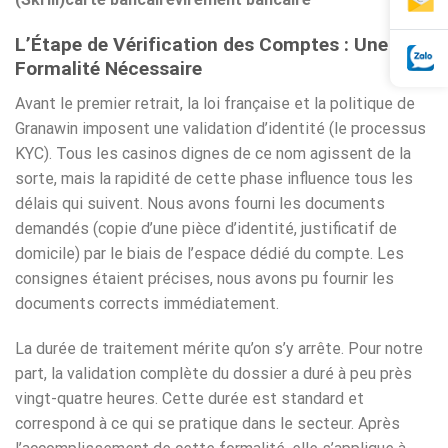
L’Étape de Vérification des Comptes : Une
Formalité Nécessaire
Avant le premier retrait, la loi française et la politique de
Granawin imposent une validation d’identité (le processus
KYC). Tous les casinos dignes de ce nom agissent de la
sorte, mais la rapidité de cette phase influence tous les
délais qui suivent. Nous avons fourni les documents
demandés (copie d’une pièce d’identité, justificatif de
domicile) par le biais de l’espace dédié du compte. Les
consignes étaient précises, nous avons pu fournir les
documents corrects immédiatement.
La durée de traitement mérite qu’on s’y arrête. Pour notre
part, la validation complète du dossier a duré à peu près
vingt-quatre heures. Cette durée est standard et
correspond à ce qui se pratique dans le secteur. Après