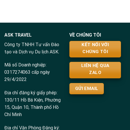
ASK TRAVEL
VỀ CHÚNG TÔI
Công ty TNHH Tư vấn Đào
KẾT NỐI VỚI
tạo và Dịch vụ Du lịch ASK.
CHÚNG TÔI
Mã số Doanh nghiệp:
LIÊN HỆ QUA
0317274063 cấp ngày
ZALO
29/4/2022
GỬI EMAIL
Địa chỉ đăng ký giấy phép:
130/11 Hồ Bá Kiện, Phường
15, Quận 10, Thành phố Hồ
Chí Minh
Địa chỉ Văn Phòng Đăng ký: