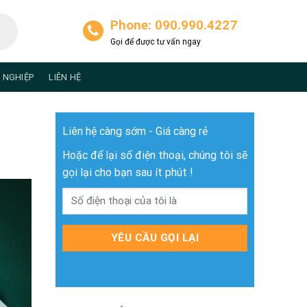
Phone: 090.990.4227
Gọi để được tư vấn ngay
 NGHIỆP
LIÊN HỆ
Liên hệ càng sớm - Giá càng rẻ
Hoặc để lại số điện thoại, chúng tôi sẽ
gọi lại cho bạn sau ít phút !