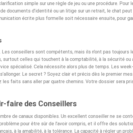
clarification simple sur une règle de jeu ou une procédure. Pour l
e documents d’identité ou un litige sur un retrait, le chat peut
munication écrite plus formelle soit nécessaire ensuite, pour ga
s
at. Les conseillers sont compétents, mais ils n’ont pas toujours l
surtout celles qui touchent à la comptabilité, à la sécurité ou 
vice spécialisé. Cela nécessite alors plus de temps. Les week
s’allonger. Le secret ? Soyez clair et précis dès le premier me
z les faits sans aller par quatre chemins. Votre dossier sera pri
r-faire des Conseillers
ombre de canaux disponibles. Un excellent conseiller ne se con
e problème pour être sûr de l’avoir compris, et il offre des soluti
nçais, à la amabilité, à la tolérance. La capacité à régler un pro