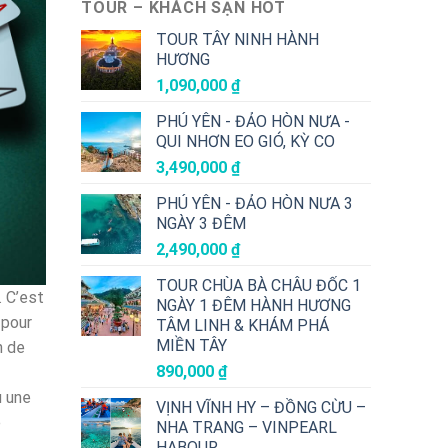
TOUR – KHÁCH SẠN HOT
TOUR TÂY NINH HÀNH
HƯƠNG
1,090,000
₫
PHÚ YÊN - ĐẢO HÒN NƯA -
QUI NHƠN EO GIÓ, KỲ CO
3,490,000
₫
PHÚ YÊN - ĐẢO HÒN NƯA 3
NGÀY 3 ĐÊM
2,490,000
₫
TOUR CHÙA BÀ CHÂU ĐỐC 1
. C’est
NGÀY 1 ĐÊM HÀNH HƯƠNG
 pour
TÂM LINH & KHÁM PHÁ
MIỀN TÂY
n de
890,000
₫
u une
VỊNH VĨNH HY – ĐỒNG CỪU –
e
NHA TRANG – VINPEARL
HABOUR