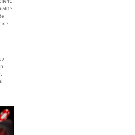
lient.
ualité
de
mise
ts
un
nt
ou