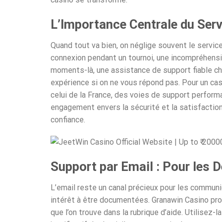
L’Importance Centrale du Serv
Quand tout va bien, on néglige souvent le service 
connexion pendant un tournoi, une incompréhensio
moments-là, une assistance de support fiable cha
expérience si on ne vous répond pas. Pour un ca
celui de la France, des voies de support performa
engagement envers la sécurité et la satisfaction
confiance.
Support par Email : Pour les 
L’email reste un canal précieux pour les commun
intérêt à être documentées. Granawin Casino pr
que l’on trouve dans la rubrique d’aide. Utilise