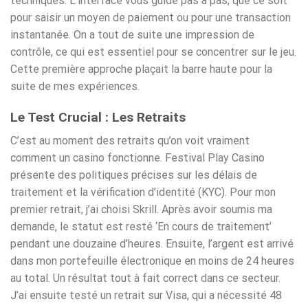
techniques. L’interface vous guide pas à pas, que ce soit
pour saisir un moyen de paiement ou pour une transaction
instantanée. On a tout de suite une impression de
contrôle, ce qui est essentiel pour se concentrer sur le jeu.
Cette première approche plaçait la barre haute pour la
suite de mes expériences.
Le Test Crucial : Les Retraits
C’est au moment des retraits qu’on voit vraiment
comment un casino fonctionne. Festival Play Casino
présente des politiques précises sur les délais de
traitement et la vérification d’identité (KYC). Pour mon
premier retrait, j’ai choisi Skrill. Après avoir soumis ma
demande, le statut est resté ‘En cours de traitement’
pendant une douzaine d’heures. Ensuite, l’argent est arrivé
dans mon portefeuille électronique en moins de 24 heures
au total. Un résultat tout à fait correct dans ce secteur.
J’ai ensuite testé un retrait sur Visa, qui a nécessité 48