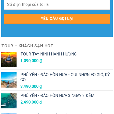
TOUR – KHÁCH SẠN HOT
TOUR TÂY NINH HÀNH HƯƠNG
1,090,000
₫
PHÚ YÊN - ĐẢO HÒN NƯA - QUI NHƠN EO GIÓ, KỲ
CO
3,490,000
₫
PHÚ YÊN - ĐẢO HÒN NƯA 3 NGÀY 3 ĐÊM
2,490,000
₫