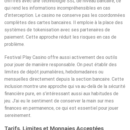
chiffrés avec une technologie SSL de niveau bancaire, ce
qui rend les informations incompréhensibles en cas
d’interception. Le casino ne conserve pas les coordonnées
complètes des cartes bancaires. Il emploie à la place des
systèmes de tokenisation avec ses partenaires de
paiement. Cette approche réduit les risques en cas de
problème.
Festival Play Casino offre aussi activement des outils
pour jouer de manière responsable. On peut établir des
limites de dépôt journalières, hebdomadaires ou
mensuelles directement depuis la section bancaire. Cette
inclusion montre une approche qui va au-delà de la sécurité
financière pure, en s’intéressant aussi aux habitudes de
jeu. J’ai eu le sentiment de conserver la main sur mes
finances en permanence, ce qui est essentiel pour jouer
sereinement.
Tarifs, Limites et Monnaies Acceptées