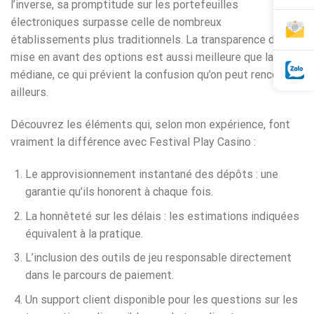
l’inverse, sa promptitude sur les portefeuilles
électroniques surpasse celle de nombreux
établissements plus traditionnels. La transparence de
mise en avant des options est aussi meilleure que la
médiane, ce qui prévient la confusion qu’on peut rencontrer
ailleurs.
Découvrez les éléments qui, selon mon expérience, font
vraiment la différence avec Festival Play Casino :
Le approvisionnement instantané des dépôts : une
garantie qu’ils honorent à chaque fois.
La honnêteté sur les délais : les estimations indiquées
équivalent à la pratique.
L’inclusion des outils de jeu responsable directement
dans le parcours de paiement.
Un support client disponible pour les questions sur les