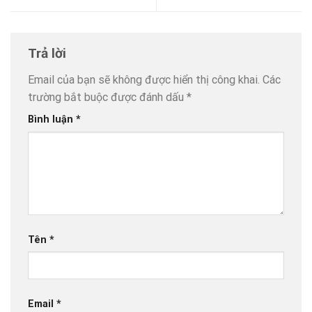
Trả lời
Email của bạn sẽ không được hiển thị công khai.
Các
trường bắt buộc được đánh dấu
*
Bình luận
*
Tên
*
Email
*