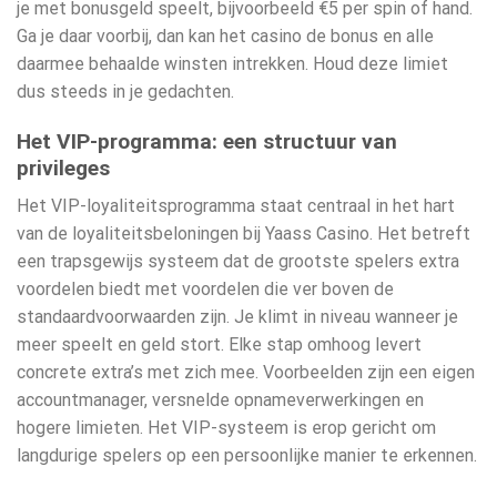
je met bonusgeld speelt, bijvoorbeeld €5 per spin of hand.
Ga je daar voorbij, dan kan het casino de bonus en alle
daarmee behaalde winsten intrekken. Houd deze limiet
dus steeds in je gedachten.
Het VIP-programma: een structuur van
privileges
Het VIP-loyaliteitsprogramma staat centraal in het hart
van de loyaliteitsbeloningen bij Yaass Casino. Het betreft
een trapsgewijs systeem dat de grootste spelers extra
voordelen biedt met voordelen die ver boven de
standaardvoorwaarden zijn. Je klimt in niveau wanneer je
meer speelt en geld stort. Elke stap omhoog levert
concrete extra’s met zich mee. Voorbeelden zijn een eigen
accountmanager, versnelde opnameverwerkingen en
hogere limieten. Het VIP-systeem is erop gericht om
langdurige spelers op een persoonlijke manier te erkennen.