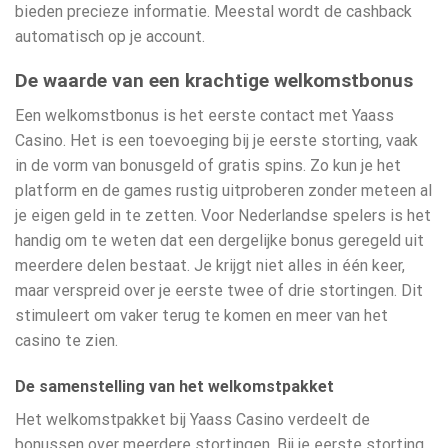
bieden precieze informatie. Meestal wordt de cashback
automatisch op je account.
De waarde van een krachtige welkomstbonus
Een welkomstbonus is het eerste contact met Yaass
Casino. Het is een toevoeging bij je eerste storting, vaak
in de vorm van bonusgeld of gratis spins. Zo kun je het
platform en de games rustig uitproberen zonder meteen al
je eigen geld in te zetten. Voor Nederlandse spelers is het
handig om te weten dat een dergelijke bonus geregeld uit
meerdere delen bestaat. Je krijgt niet alles in één keer,
maar verspreid over je eerste twee of drie stortingen. Dit
stimuleert om vaker terug te komen en meer van het
casino te zien.
De samenstelling van het welkomstpakket
Het welkomstpakket bij Yaass Casino verdeelt de
bonussen over meerdere stortingen. Bij je eerste storting