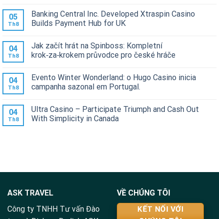
Banking Central Inc. Developed Xtraspin Casino
05
Builds Payment Hub for UK
Th8
Jak začít hrát na Spinboss: Kompletní
04
krok‑za‑krokem průvodce pro české hráče
Th8
Evento Winter Wonderland: o Hugo Casino inicia
04
campanha sazonal em Portugal.
Th8
Ultra Casino – Participate Triumph and Cash Out
04
With Simplicity in Canada
Th8
ASK TRAVEL
VỀ CHÚNG TÔI
Công ty TNHH Tư vấn Đào
KẾT NỐI VỚI