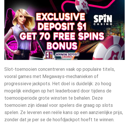
Slot-toernooien concentreren vaak op populaire titels,
vooral games met Megaways-mechanieken of
progressieve jackpots. Het doel is duidelijk: zo hoog
mogelijk eindigen op het leaderboard door tijdens de
toernooiperiode grote winsten te behalen. Deze
toernooien zijn ideaal voor spelers die graag op slots
spelen. Ze leveren een reële kans op een aanzienlijke prijs,
zonder dat je per se de hoofdjackpot hoeft te winnen.