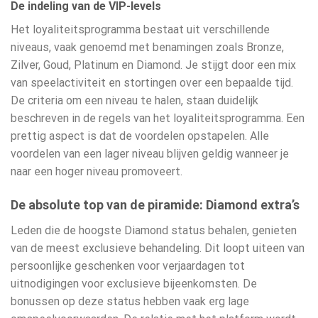
De indeling van de VIP-levels
Het loyaliteitsprogramma bestaat uit verschillende
niveaus, vaak genoemd met benamingen zoals Bronze,
Zilver, Goud, Platinum en Diamond. Je stijgt door een mix
van speelactiviteit en stortingen over een bepaalde tijd.
De criteria om een niveau te halen, staan duidelijk
beschreven in de regels van het loyaliteitsprogramma. Een
prettig aspect is dat de voordelen opstapelen. Alle
voordelen van een lager niveau blijven geldig wanneer je
naar een hoger niveau promoveert.
De absolute top van de piramide: Diamond extra’s
Leden die de hoogste Diamond status behalen, genieten
van de meest exclusieve behandeling. Dit loopt uiteen van
persoonlijke geschenken voor verjaardagen tot
uitnodigingen voor exclusieve bijeenkomsten. De
bonussen op deze status hebben vaak erg lage