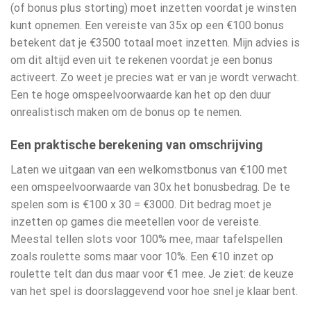
(of bonus plus storting) moet inzetten voordat je winsten
kunt opnemen. Een vereiste van 35x op een €100 bonus
betekent dat je €3500 totaal moet inzetten. Mijn advies is
om dit altijd even uit te rekenen voordat je een bonus
activeert. Zo weet je precies wat er van je wordt verwacht.
Een te hoge omspeelvoorwaarde kan het op den duur
onrealistisch maken om de bonus op te nemen.
Een praktische berekening van omschrijving
Laten we uitgaan van een welkomstbonus van €100 met
een omspeelvoorwaarde van 30x het bonusbedrag. De te
spelen som is €100 x 30 = €3000. Dit bedrag moet je
inzetten op games die meetellen voor de vereiste.
Meestal tellen slots voor 100% mee, maar tafelspellen
zoals roulette soms maar voor 10%. Een €10 inzet op
roulette telt dan dus maar voor €1 mee. Je ziet: de keuze
van het spel is doorslaggevend voor hoe snel je klaar bent.