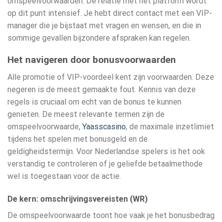
omspeelvoorwaarden. De relatie met het platform wordt
op dit punt intensief. Je hebt direct contact met een VIP-
manager die je bijstaat met vragen en wensen, en die in
sommige gevallen bijzondere afspraken kan regelen.
Het navigeren door bonusvoorwaarden
Alle promotie of VIP-voordeel kent zijn voorwaarden. Deze
negeren is de meest gemaakte fout. Kennis van deze
regels is cruciaal om echt van de bonus te kunnen
genieten. De meest relevante termen zijn de
omspeelvoorwaarde,
Yaasscasino
, de maximale inzetlimiet
tijdens het spelen met bonusgeld en de
geldigheidstermijn. Voor Nederlandse spelers is het ook
verstandig te controleren of je geliefde betaalmethode
wel is toegestaan voor de actie.
De kern: omschrijvingsvereisten (WR)
De omspeelvoorwaarde toont hoe vaak je het bonusbedrag