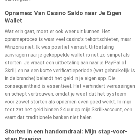
Opnames: Van Casino Saldo naar Je Eigen
Wallet
Wat erin gaat, moet er ook weer uit kunnen. Het
opnameproces is waar veel casino’s tekortschieten, maar
Winzoria niet. Ik was positief verrast. Uitbetaling
aanvragen naar je gekoppelde wallet is net zo simpel als
storten. Je vraagt een uitbetaling aan naar je PayPal of
Skrill, en na een korte verificatieperiode (wat gebruikelijk is
in de branche) belandt het geld in je eigen app. Die
consequentheid is essentieel. Het verhindert verrassingen
en schept vertrouwen, omdat je weet dat het systeem
voor zowel storten als opnemen even goed werkt. In mijn
test zat het geld binnen 24 uur op mijn Skrill-account, een
vaart dat traditionele banken niet halen.
Storten in een handomdraai: Mijn stap-voor-
stap Ervaring