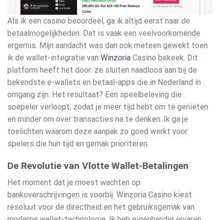
Als ik een casino beoordeel, ga ik altijd eerst naar de
betaalmogelijkheden. Dat is vaak een veelvoorkomende
ergernis. Mijn aandacht was dan ook meteen gewekt toen
ik de wallet-integratie van
Winzoria
Casino bekeek. Dit
platform heeft het door: ze sluiten naadloos aan bij de
bekendste e-wallets en betaal-apps die in Nederland in
omgang zijn. Het resultaat? Een speelbeleving die
soepeler verloopt, zodat je meer tijd hebt om te genieten
en minder om over transacties na te denken. Ik ga je
toelichten waarom deze aanpak zo goed werkt voor
spelers die hun tijd en gemak prioriteren.
De Revolutie van Vlotte Wallet-Betalingen
Het moment dat je moest wachten op
bankoverschrijvingen is voorbij. Winzoria Casino kiest
resoluut voor de directheid en het gebruiksgemak van
moderne wallet-technologie. Ik heb eigenhandig ervaren