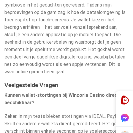
symbiose in het gedachten gecreëerd. Tijdens mijn
beproevingen op de gsm zag ik hoe de betaalomgeving is
toegespitst op touch-screens. Je wallet kiezen, het
bedrag verifiëren – het aanvoelt vanzelfsprekend aan,
alsof je een andere applicatie op je mobiel toepast. Die
eenheid in de gebruikersbeleving waarborgt dat je geen
moment uit je spelritme wordt geplukt. Het gokhal wordt
een deel van je dagelijkse digitale routine, waarbij betalen
net zo eenvoudig wordt als een appje verzenden. Dit is
waar online gamen heen gaat.
Veelgestelde Vragen
Kunnen wallet-stortingen bij Winzoria Casino direct
beschikbaar?
Zeker. In mijn tests bleken stortingen via iDEAL, PayPal,
Skrill en andere e-wallets direct gecrediteerd. Het geld
verschijnt binnen enkele seconden op je spelersaccount,