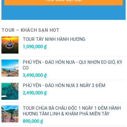
TOUR – KHÁCH SẠN HOT
TOUR TÂY NINH HÀNH HƯƠNG
1,090,000
₫
PHÚ YÊN - ĐẢO HÒN NƯA - QUI NHƠN EO GIÓ, KỲ
CO
3,490,000
₫
PHÚ YÊN - ĐẢO HÒN NƯA 3 NGÀY 3 ĐÊM
2,490,000
₫
TOUR CHÙA BÀ CHÂU ĐỐC 1 NGÀY 1 ĐÊM HÀNH
HƯƠNG TÂM LINH & KHÁM PHÁ MIỀN TÂY
890,000
₫