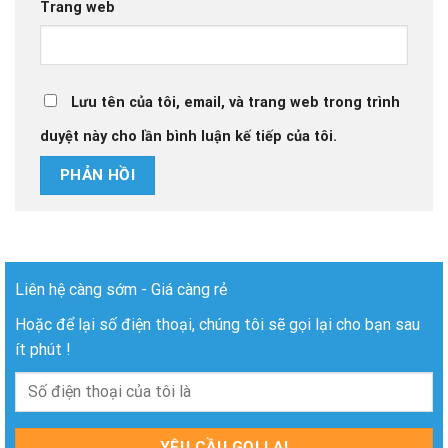
Trang web
Lưu tên của tôi, email, và trang web trong trình
duyệt này cho lần bình luận kế tiếp của tôi.
Liên hệ càng sớm - Giá càng rẻ
Hoặc để lại số điện thoại, chúng tôi sẽ gọi lại cho bạn sau
ít phút !