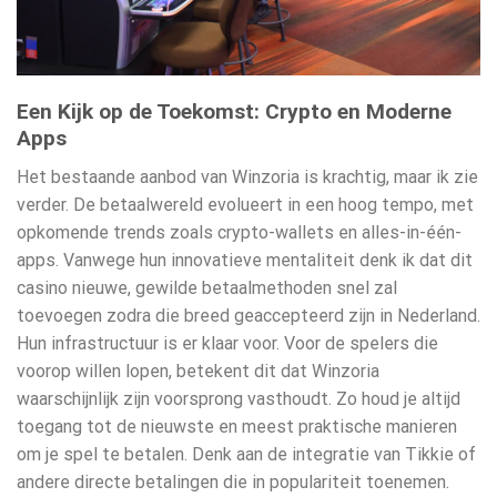
Een Kijk op de Toekomst: Crypto en Moderne
Apps
Het bestaande aanbod van Winzoria is krachtig, maar ik zie
verder. De betaalwereld evolueert in een hoog tempo, met
opkomende trends zoals crypto-wallets en alles-in-één-
apps. Vanwege hun innovatieve mentaliteit denk ik dat dit
casino nieuwe, gewilde betaalmethoden snel zal
toevoegen zodra die breed geaccepteerd zijn in Nederland.
Hun infrastructuur is er klaar voor. Voor de spelers die
voorop willen lopen, betekent dit dat Winzoria
waarschijnlijk zijn voorsprong vasthoudt. Zo houd je altijd
toegang tot de nieuwste en meest praktische manieren
om je spel te betalen. Denk aan de integratie van Tikkie of
andere directe betalingen die in populariteit toenemen.