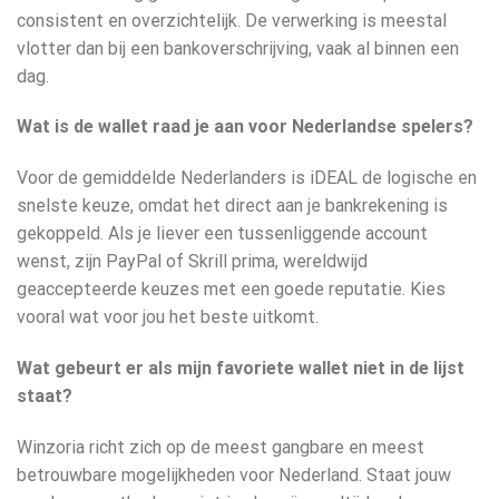
consistent en overzichtelijk. De verwerking is meestal
vlotter dan bij een bankoverschrijving, vaak al binnen een
dag.
Wat is de wallet raad je aan voor Nederlandse spelers?
Voor de gemiddelde Nederlanders is iDEAL de logische en
snelste keuze, omdat het direct aan je bankrekening is
gekoppeld. Als je liever een tussenliggende account
wenst, zijn PayPal of Skrill prima, wereldwijd
geaccepteerde keuzes met een goede reputatie. Kies
vooral wat voor jou het beste uitkomt.
Wat gebeurt er als mijn favoriete wallet niet in de lijst
staat?
Winzoria richt zich op de meest gangbare en meest
betrouwbare mogelijkheden voor Nederland. Staat jouw