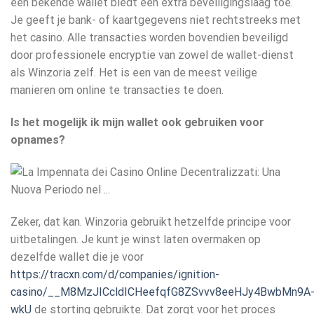
een bekende wallet biedt een extra beveiligingslaag toe.
Je geeft je bank- of kaartgegevens niet rechtstreeks met
het casino. Alle transacties worden bovendien beveiligd
door professionele encryptie van zowel de wallet-dienst
als Winzoria zelf. Het is een van de meest veilige
manieren om online te transacties te doen.
Is het mogelijk ik mijn wallet ook gebruiken voor
opnames?
Zeker, dat kan. Winzoria gebruikt hetzelfde principe voor
uitbetalingen. Je kunt je winst laten overmaken op
dezelfde wallet die je voor
https://tracxn.com/d/companies/ignition-
casino/__M8MzJICcldICHeefqfG8ZSvvv8eeHJy4BwbMn9A
wkU
de storting gebruikte. Dat zorgt voor het proces