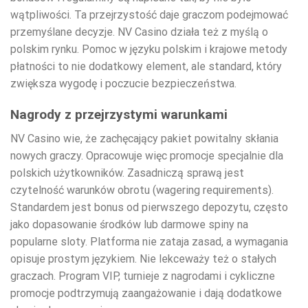
wątpliwości. Ta przejrzystość daje graczom podejmować
przemyślane decyzje. NV Casino działa też z myślą o
polskim rynku. Pomoc w języku polskim i krajowe metody
płatności to nie dodatkowy element, ale standard, który
zwiększa wygodę i poczucie bezpieczeństwa.
Nagrody z przejrzystymi warunkami
NV Casino wie, że zachęcający pakiet powitalny skłania
nowych graczy. Opracowuje więc promocje specjalnie dla
polskich użytkowników. Zasadniczą sprawą jest
czytelność warunków obrotu (wagering requirements).
Standardem jest bonus od pierwszego depozytu, często
jako dopasowanie środków lub darmowe spiny na
popularne sloty. Platforma nie zataja zasad, a wymagania
opisuje prostym językiem. Nie lekceważy też o stałych
graczach. Program VIP, turnieje z nagrodami i cykliczne
promocje podtrzymują zaangażowanie i dają dodatkowe