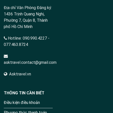
Địa chỉ Văn Phòng Đăng ký:
1436 Trịnh Quang Nghị,
Phường 7, Quận 8, Thành
phố Hồ Chí Minh
Hotline:
090.990.4227
-
077.463.8724
asktravel.contact@gmail.com
Asktravel.vn
THÔNG TIN CẦN BIẾT
Điều kiện điều khoản
Phương thức thanh toán