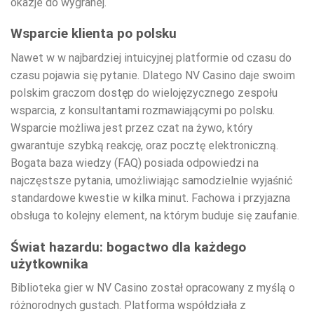
okazje do wygranej.
Wsparcie klienta po polsku
Nawet w w najbardziej intuicyjnej platformie od czasu do
czasu pojawia się pytanie. Dlatego NV Casino daje swoim
polskim graczom dostęp do wielojęzycznego zespołu
wsparcia, z konsultantami rozmawiającymi po polsku.
Wsparcie możliwa jest przez czat na żywo, który
gwarantuje szybką reakcję, oraz pocztę elektroniczną.
Bogata baza wiedzy (FAQ) posiada odpowiedzi na
najczęstsze pytania, umożliwiając samodzielnie wyjaśnić
standardowe kwestie w kilka minut. Fachowa i przyjazna
obsługa to kolejny element, na którym buduje się zaufanie.
Świat hazardu: bogactwo dla każdego
użytkownika
Biblioteka gier w NV Casino został opracowany z myślą o
różnorodnych gustach. Platforma współdziała z