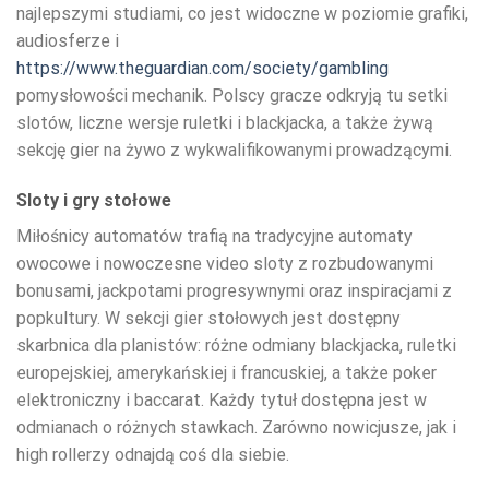
najlepszymi studiami, co jest widoczne w poziomie grafiki,
audiosferze i
https://www.theguardian.com/society/gambling
pomysłowości mechanik. Polscy gracze odkryją tu setki
slotów, liczne wersje ruletki i blackjacka, a także żywą
sekcję gier na żywo z wykwalifikowanymi prowadzącymi.
Sloty i gry stołowe
Miłośnicy automatów trafią na tradycyjne automaty
owocowe i nowoczesne video sloty z rozbudowanymi
bonusami, jackpotami progresywnymi oraz inspiracjami z
popkultury. W sekcji gier stołowych jest dostępny
skarbnica dla planistów: różne odmiany blackjacka, ruletki
europejskiej, amerykańskiej i francuskiej, a także poker
elektroniczny i baccarat. Każdy tytuł dostępna jest w
odmianach o różnych stawkach. Zarówno nowicjusze, jak i
high rollerzy odnajdą coś dla siebie.