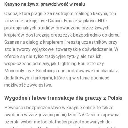
Kasyno na żywo: prawdziwość w realu
Osoba, która pragnie za nastrojem realnego kasyna, ten
zrozumie sekcję Live Casino. Emisje w jakości HD z
profesjonalnych studiów, prowadzone przez żywych
krupierów, dostarczają dreszczyk bezpośrednio do domu.
Szansa na dialog z krupierem i resztą uczestników przy
stole tworzy wyjątkowe, towarzyskie doświadczenie. W
ofercie są nie tylko tradycyjne tytuły, ale też ich
współczesne odmiany, jak Lightning Roulette czy
Monopoly Live. Kombinują one podstawowe mechaniki z
dodatkowymi funkcjami, które są w stanie podnieść
możliwość zwycięstwa.
Wygodne i łatwe transakcje dla graczy z Polski
Pewność i bezpieczeństwo w kasynie online to także
swoboda w zarządzaniu pieniędzmi. NV Casino zapewnia
szeroki wybór metod płatności przystosowanych do