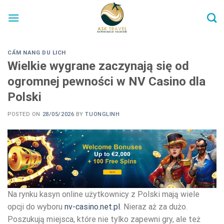
Skip
to
content
CẨM NANG DU LICH
Wielkie wygrane zaczynają się od
ogromnej pewności w NV Casino dla
Polski
POSTED ON
28/05/2026
BY
TUONGLINH
Na rynku kasyn online użytkownicy z Polski mają wiele
opcji do wyboru
nv-casino.net.pl
. Nieraz aż za dużo.
Poszukują miejsca, które nie tylko zapewni gry, ale też