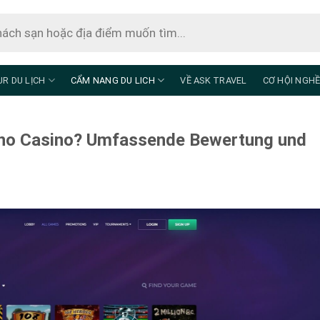
R DU LỊCH
CẨM NANG DU LICH
VỀ ASK TRAVEL
CƠ HỘI NGHỀ
ino Casino? Umfassende Bewertung und