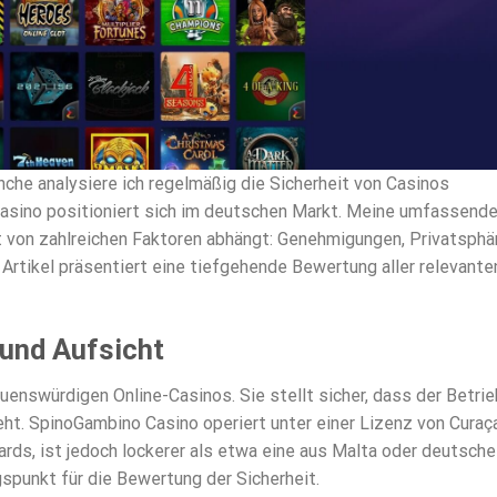
nche analysiere ich regelmäßig die Sicherheit von Casinos
asino positioniert sich im deutschen Markt. Meine umfassend
t von zahlreichen Faktoren abhängt: Genehmigungen, Privatsphä
Artikel präsentiert eine tiefgehende Bewertung aller relevante
 und Aufsicht
auenswürdigen Online-Casinos. Sie stellt sicher, dass der Betrie
eht. SpinoGambino Casino operiert unter einer Lizenz von Curaç
ds, ist jedoch lockerer als etwa eine aus Malta oder deutsche
gspunkt für die Bewertung der Sicherheit.