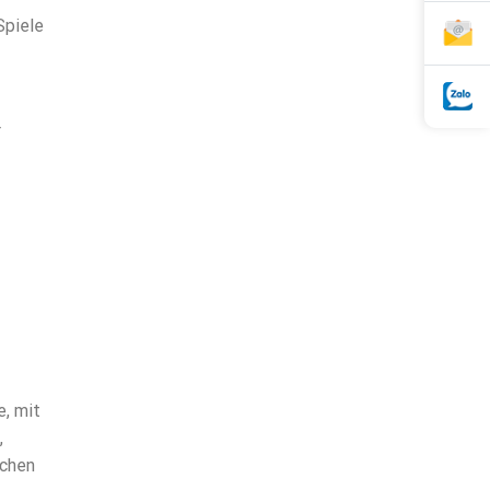
Spiele
r
e, mit
,
ichen