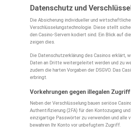
Datenschutz und Verschlüsse
Die Absicherung individueller und wirtschaftlic
Verschlüsselungstechnologie. Diese stellt siche
den Casino-Servern kodiert sind. Ein Blick auf 
zeigen dies.
Die Datenschutzerklärung des Casinos erklärt, w
Daten an Dritte weitergeleitet werden und zu we
zudem die harten Vorgaben der DSGVO. Das Casin
erbringt.
Vorkehrungen gegen illegalen Zugriff
Neben der Verschlüsselung bauen seriöse Casin
Authentifizierung (2FA) für den Kontozugang und
einzigartige Passwörter zu verwenden und alle 
bewahren Ihr Konto vor unbefugtem Zugriff.