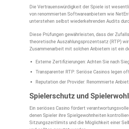
Die Vertrauenswürdigkeit der Spiele ist wesentli
von renommierten Softwareanbietern wie NetEnt,
unterstehen selbst wiederkehrenden Audits dur
Diese Prüfungen gewährleisten, dass der Zufallsz
theoretische Auszahlungsprozentsatz (RTP) wird v
Zusammenarbeit mit solchen Anbietern ist ein de
Externe Zertifizierungen: Achten Sie nach Sie
Transparenter RTP: Seriöse Casinos legen off
Reputation der Provider: Renommierte Anbiete
Spielerschutz und Spielerwohl
Ein seriöses Casino fördert verantwortungsvolle
denen Spieler ihre Spielgewohnheiten kontrollier
Sitzungszeitlimits und die Möglichkeit einer Se