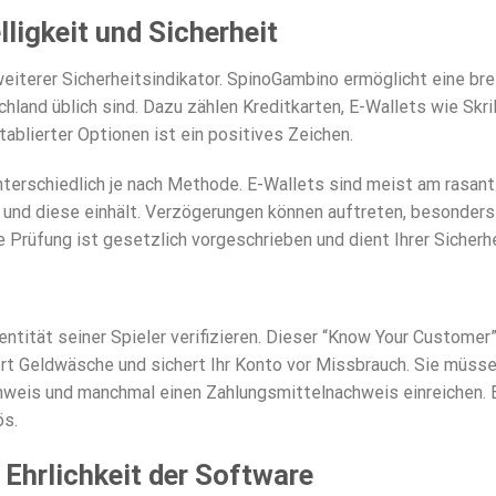
ligkeit und Sicherheit
eiterer Sicherheitsindikator. SpinoGambino ermöglicht eine bre
land üblich sind. Dazu zählen Kreditkarten, E-Wallets wie Skril
ablierter Optionen ist ein positives Zeichen.
terschiedlich je nach Methode. E-Wallets sind meist am rasant
at und diese einhält. Verzögerungen können auftreten, besonders
Prüfung ist gesetzlich vorgeschrieben und dient Ihrer Sicherhe
dentität seiner Spieler verifizieren. Dieser “Know Your Customer
ert Geldwäsche und sichert Ihr Konto vor Missbrauch. Sie müss
weis und manchmal einen Zahlungsmittelnachweis einreichen. 
ös.
 Ehrlichkeit der Software