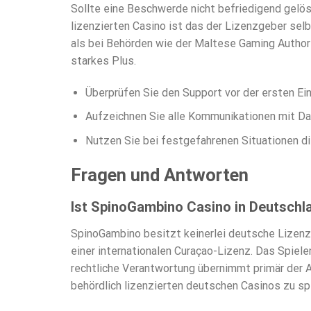
Sollte eine Beschwerde nicht befriedigend gelö
lizenzierten Casino ist das der Lizenzgeber sel
als bei Behörden wie der Maltese Gaming Autho
starkes Plus.
Überprüfen Sie den Support vor der ersten Ein
Aufzeichnen Sie alle Kommunikationen mit D
Nutzen Sie bei festgefahrenen Situationen di
Fragen und Antworten
Ist SpinoGambino Casino in Deutschla
SpinoGambino besitzt keinerlei deutsche Lizenz
einer internationalen Curaçao-Lizenz. Das Spielen
rechtliche Verantwortung übernimmt primär der An
behördlich lizenzierten deutschen Casinos zu spi