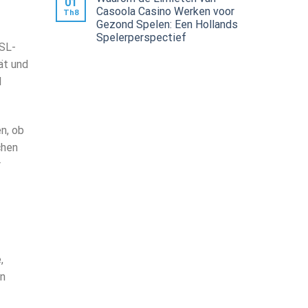
01
Casoola Casino Werken voor
Th8
Gezond Spelen: Een Hollands
Spelerperspectief
SSL-
ät und
l
n, ob
chen
r
,
en