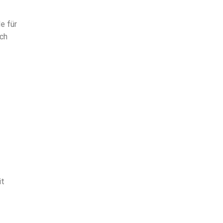
e für
sch
it