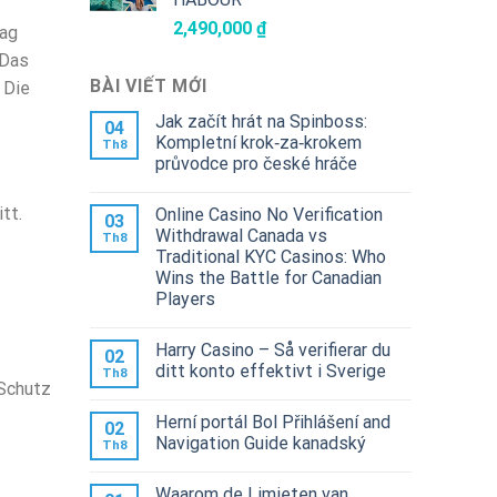
2,490,000
₫
rag
 Das
BÀI VIẾT MỚI
 Die
Jak začít hrát na Spinboss:
04
Kompletní krok‑za‑krokem
Th8
průvodce pro české hráče
tt.
Online Casino No Verification
03
Withdrawal Canada vs
Th8
Traditional KYC Casinos: Who
Wins the Battle for Canadian
Players
Harry Casino – Så verifierar du
02
ditt konto effektivt i Sverige
Th8
 Schutz
Herní portál Bol Přihlášení and
02
Navigation Guide kanadský
Th8
Waarom de Limieten van