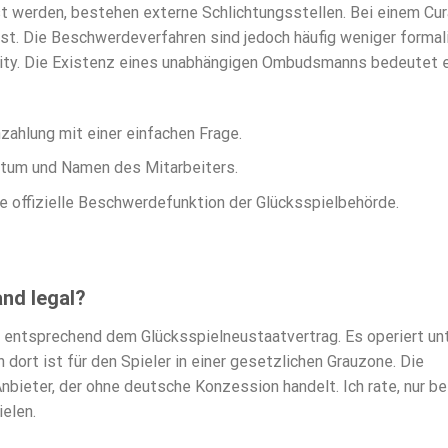
st werden, bestehen externe Schlichtungsstellen. Bei einem Cu
bst. Die Beschwerdeverfahren sind jedoch häufig weniger formali
rity. Die Existenz eines unabhängigen Ombudsmanns bedeutet e
zahlung mit einer einfachen Frage.
atum und Namen des Mitarbeiters.
e offizielle Beschwerdefunktion der Glücksspielbehörde.
nd legal?
 entsprechend dem Glücksspielneustaatvertrag. Es operiert un
 dort ist für den Spieler in einer gesetzlichen Grauzone. Die
bieter, der ohne deutsche Konzession handelt. Ich rate, nur be
elen.