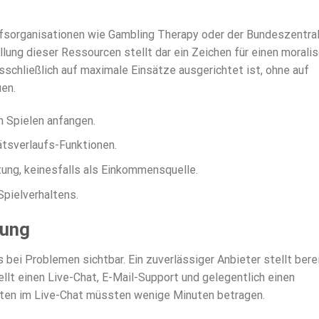
lfsorganisationen wie Gambling Therapy oder der Bundeszentral
lung dieser Ressourcen stellt dar ein Zeichen für einen morali
sschließlich auf maximale Einsätze ausgerichtet ist, ohne auf
uen.
m Spielen anfangen.
ätsverlaufs-Funktionen.
tung, keinesfalls als Einkommensquelle.
pielverhaltens.
gung
bei Problemen sichtbar. Ein zuverlässiger Anbieter stellt bere
llt einen Live-Chat, E-Mail-Support und gelegentlich einen
iten im Live-Chat müssten wenige Minuten betragen.