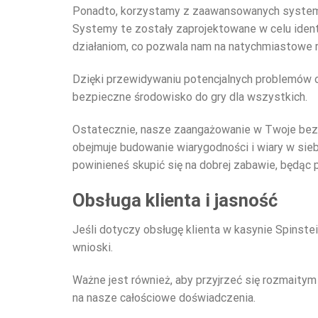
Ponadto, korzystamy z zaawansowanych systemó
Systemy te zostały zaprojektowane w celu ident
działaniom, co pozwala nam na natychmiastowe 
Dzięki przewidywaniu potencjalnych problemó
bezpieczne środowisko do gry dla wszystkich.
Ostatecznie, nasze zaangażowanie w Twoje bezp
obejmuje budowanie wiarygodności i wiary w sieb
powinieneś skupić się na dobrej zabawie, będąc
Obsługa klienta i jasność
Jeśli dotyczy obsługę klienta w kasynie Spinstei
wnioski.
Ważne jest również, aby przyjrzeć się rozmaity
na nasze całościowe doświadczenia.