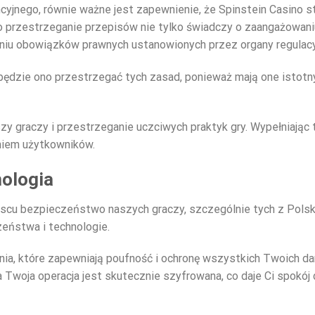
cyjnego, równie ważne jest zapewnienie, że Spinstein Casino s
o przestrzeganie przepisów nie tylko świadczy o zaangażowan
niu obowiązków prawnych ustanowionych przez organy regulacy
będzie ono przestrzegać tych zasad, ponieważ mają one istotn
y graczy i przestrzeganie uczciwych praktyk gry. Wypełniając 
niem użytkowników.
nologia
scu bezpieczeństwo naszych graczy, szczególnie tych z Polsk
eństwa i technologie.
a, które zapewniają poufność i ochronę wszystkich Twoich d
a Twoja operacja jest skutecznie szyfrowana, co daje Ci spokój