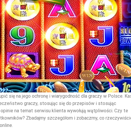
kupić się na jego ochronę i wiarygodność dla graczy w Polsce. K
eczeństwo graczy, stosując się do przepisów i stosując
pinie na temat serwisu klienta wywołują wątpliwości. Czy te
żytkowników? Zbadajmy szczegółom i zobaczmy, co rzeczywiści
online.