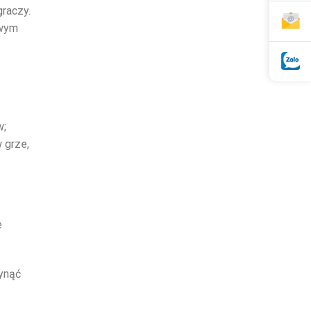
raczy.
iwym
w;
 grze,
e
łynąć