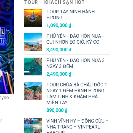
TOUR – KHÁCH SẠN HOT
TOUR TÂY NINH HÀNH
HƯƠNG
1,090,000
₫
PHÚ YÊN - ĐẢO HÒN NƯA -
QUI NHƠN EO GIÓ, KỲ CO
3,490,000
₫
PHÚ YÊN - ĐẢO HÒN NƯA 3
NGÀY 3 ĐÊM
2,490,000
₫
TOUR CHÙA BÀ CHÂU ĐỐC 1
NGÀY 1 ĐÊM HÀNH HƯƠNG
TÂM LINH & KHÁM PHÁ
asyno
MIỀN TÂY
890,000
₫
e
VỊNH VĨNH HY – ĐỒNG CỪU –
NHA TRANG – VINPEARL
HABOUR