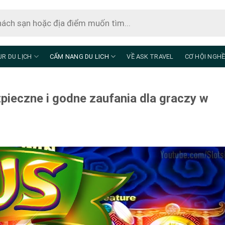
R DU LỊCH
CẨM NANG DU LICH
VỀ ASK TRAVEL
CƠ HỘI NGHỀ
zpieczne i godne zaufania dla graczy w