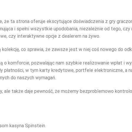
ne, że ta strona oferuje ekscytujące doświadczenia z gry gracz
nująca i spełni wszystkie upodobania, niezależnie od tego, cz
łowe, czy interaktywne opcje z dealerem na żywo.
ą kolekcję, co sprawia, że zawsze jest w niej coś nowego do odk
ą o komforcie, pozwalając nam szybkie realizowanie wpłat i wy
y płatności, w tym karty kredytowe, portfele elektroniczne, a 
wanych do naszych wymagań.
ry, ale także daje pewność, że możemy bezproblemowo kontrol
isom kasyna Spinstein.