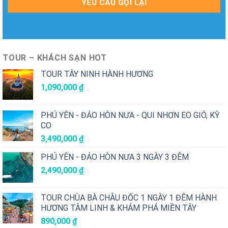
TOUR – KHÁCH SẠN HOT
TOUR TÂY NINH HÀNH HƯƠNG
1,090,000
₫
PHÚ YÊN - ĐẢO HÒN NƯA - QUI NHƠN EO GIÓ, KỲ
CO
3,490,000
₫
PHÚ YÊN - ĐẢO HÒN NƯA 3 NGÀY 3 ĐÊM
2,490,000
₫
TOUR CHÙA BÀ CHÂU ĐỐC 1 NGÀY 1 ĐÊM HÀNH
HƯƠNG TÂM LINH & KHÁM PHÁ MIỀN TÂY
890,000
₫