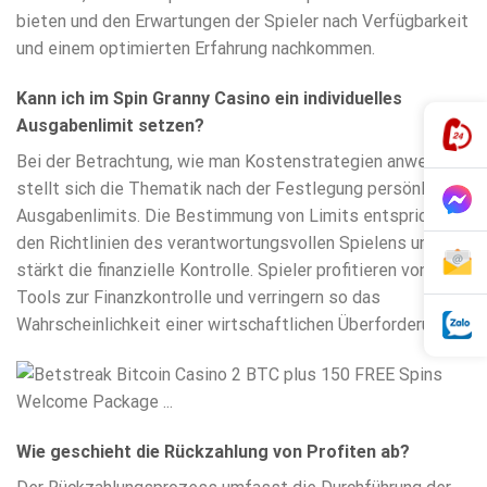
bieten und den Erwartungen der Spieler nach Verfügbarkeit
und einem optimierten Erfahrung nachkommen.
Kann ich im Spin Granny Casino ein individuelles
Ausgabenlimit setzen?
Bei der Betrachtung, wie man Kostenstrategien anwendet,
stellt sich die Thematik nach der Festlegung persönlicher
Ausgabenlimits. Die Bestimmung von Limits entspricht
den Richtlinien des verantwortungsvollen Spielens und
stärkt die finanzielle Kontrolle. Spieler profitieren von
Tools zur Finanzkontrolle und verringern so das
Wahrscheinlichkeit einer wirtschaftlichen Überforderung.
Wie geschieht die Rückzahlung von Profiten ab?