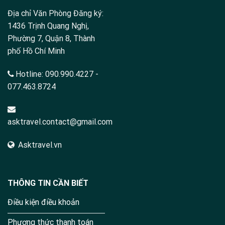
Địa chỉ Văn Phòng Đăng ký:
1436 Trịnh Quang Nghị,
Phường 7, Quận 8, Thành
phố Hồ Chí Minh
Hotline:
090.990.4227
-
077.463.8724
asktravel.contact@gmail.com
Asktravel.vn
THÔNG TIN CẦN BIẾT
Điều kiện điều khoản
Phương thức thanh toán