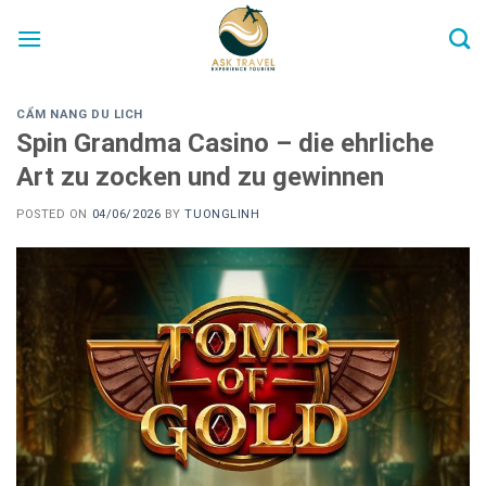
Skip
to
content
CẨM NANG DU LICH
Spin Grandma Casino – die ehrliche
Art zu zocken und zu gewinnen
POSTED ON
04/06/2026
BY
TUONGLINH