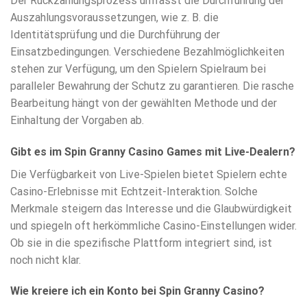
Der Rückzahlungsprozess umfasst die Durchführung der
Auszahlungsvoraussetzungen, wie z. B. die
Identitätsprüfung und die Durchführung der
Einsatzbedingungen. Verschiedene Bezahlmöglichkeiten
stehen zur Verfügung, um den Spielern Spielraum bei
paralleler Bewahrung der Schutz zu garantieren. Die rasche
Bearbeitung hängt von der gewählten Methode und der
Einhaltung der Vorgaben ab.
Gibt es im Spin Granny Casino Games mit Live-Dealern?
Die Verfügbarkeit von Live-Spielen bietet Spielern echte
Casino-Erlebnisse mit Echtzeit-Interaktion. Solche
Merkmale steigern das Interesse und die Glaubwürdigkeit
und spiegeln oft herkömmliche Casino-Einstellungen wider.
Ob sie in die spezifische Plattform integriert sind, ist
noch nicht klar.
Wie kreiere ich ein Konto bei Spin Granny Casino?