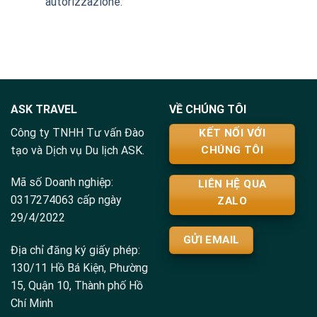
autorizzazione.
ASK TRAVEL
VỀ CHÚNG TÔI
Công ty TNHH Tư vấn Đào
KẾT NỐI VỚI
tạo và Dịch vụ Du lịch ASK.
CHÚNG TÔI
Mã số Doanh nghiệp:
LIÊN HỆ QUA
0317274063 cấp ngày
ZALO
29/4/2022
GỬI EMAIL
Địa chỉ đăng ký giấy phép:
130/11 Hồ Bá Kiện, Phường
15, Quận 10, Thành phố Hồ
Chí Minh