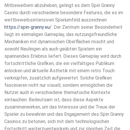
Mitbewerbern abzuheben, gelingt es dem Spin Granny
Casino durch verschiedene besondere Features, die es im
wettbewerbsintensiven Spielumfeld auszeichnen
https://spin-granny.eu/
. Der Zentrum seiner Besonderheit
liegt im einmaligen Gameplay, das nutzungsfreundliche
Mechaniken mit dynamischen Oberflächen mischt und
sowohl Neulingen als auch geübten Spielern ein
spannendes Erlebnis liefert. Dieses Gameplay wird durch
fortschrittliche Grafiken, die ein vielfältiges Publikum
anlocken und aktuelle Ästhetik mit einem retro Touch
verknüpfen, zusätzlich aufgewertet. Solche Grafiken
fascinieren nicht nur visuell, sondern ermöglichen die
Nutzer auch in verschiedene thematische Kontexte
eintauchen. Bedeutsam ist, dass diese Aspekte
zusammenwirken, um das Interesse und die Treue der
Spieler zu bewahren und das Engagement des Spin Granny
Casinos zu betonen, sich mit dem technologischen
Fortschritt weiterzuentwickeln und zur gleichen Zeit die