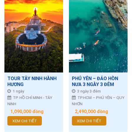
TOUR TÂY NINH HÀNH
PHÚ YÊN – ĐẢO HÒN
HƯƠNG
NƯA 3 NGÀY 3 ĐÊM
1 ngày
3 ngày 3 đêm
TP. HỒ CHÍ MINH - TÂY
TP.HCM – PHÚ YÊN – QUY
NINH
NHƠN
1,090,000
đồng
2,490,000
đồng
XEM CHI TIẾT
XEM CHI TIẾT