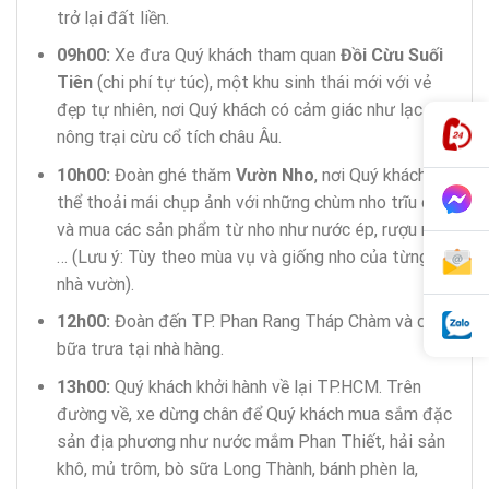
trở lại đất liền.
09h00:
Xe đưa Quý khách tham quan
Đồi Cừu Suối
Tiên
(chi phí tự túc), một khu sinh thái mới với vẻ
đẹp tự nhiên, nơi Quý khách có cảm giác như lạc vào
nông trại cừu cổ tích châu Âu.
10h00:
Đoàn ghé thăm
Vườn Nho
, nơi Quý khách có
thể thoải mái chụp ảnh với những chùm nho trĩu quả
và mua các sản phẩm từ nho như nước ép, rượu nho,
… (Lưu ý: Tùy theo mùa vụ và giống nho của từng
nhà vườn).
12h00:
Đoàn đến TP. Phan Rang Tháp Chàm và dùng
bữa trưa tại nhà hàng.
13h00:
Quý khách khởi hành về lại TP.HCM. Trên
đường về, xe dừng chân để Quý khách mua sắm đặc
sản địa phương như nước mắm Phan Thiết, hải sản
khô, mủ trôm, bò sữa Long Thành, bánh phèn la,