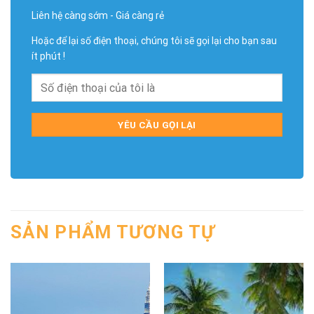
Liên hệ càng sớm - Giá càng rẻ
Hoặc để lại số điện thoại, chúng tôi sẽ gọi lại cho bạn sau
ít phút !
SẢN PHẨM TƯƠNG TỰ