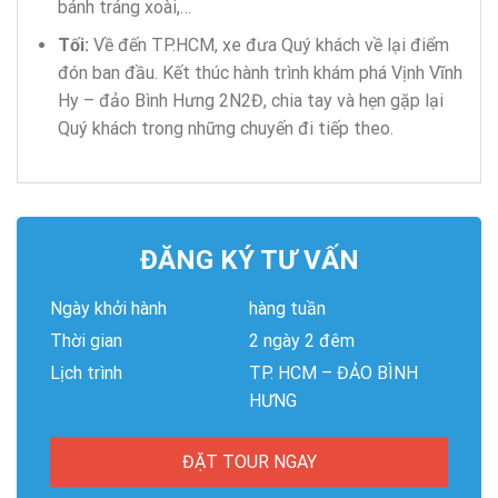
bánh tráng xoài,…
Tối:
Về đến TP.HCM, xe đưa Quý khách về lại điểm
đón ban đầu. Kết thúc hành trình khám phá Vịnh Vĩnh
Hy – đảo Bình Hưng 2N2Đ, chia tay và hẹn gặp lại
Quý khách trong những chuyến đi tiếp theo.
ĐĂNG KÝ TƯ VẤN
Ngày khởi hành
hàng tuần
Thời gian
2 ngày 2 đêm
Lịch trình
TP. HCM – ĐẢO BÌNH
HƯNG
ĐẶT TOUR NGAY