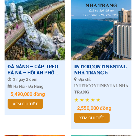
ĐÀ NẴNG – CÁP TREO
𝐈𝐍𝐓𝐄𝐑𝐂𝐎𝐍𝐓𝐈𝐍𝐄𝐍𝐓𝐀𝐋
BÀ NÀ – HỘI AN PHỐ
𝐍𝐇𝐀 𝐓𝐑𝐀𝐍𝐆 5
CỔ
3 ngày 2 đêm
Địa chỉ:
𝐈𝐍𝐓𝐄𝐑𝐂𝐎𝐍𝐓𝐈𝐍𝐄𝐍𝐓𝐀𝐋 𝐍𝐇𝐀
Hà Nội - Đà Nắng
𝐓𝐑𝐀𝐍𝐆
5,490,000
đồng
★
★
★
★
★
XEM CHI TIẾT
2,550,000
đồng
XEM CHI TIẾT