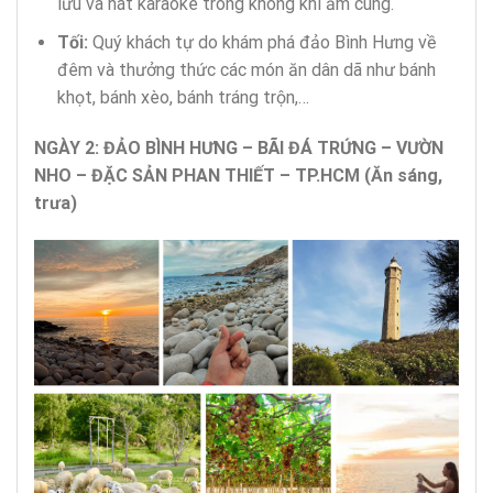
lưu và hát karaoke trong không khí ấm cúng.
Tối:
Quý khách tự do khám phá đảo Bình Hưng về
đêm và thưởng thức các món ăn dân dã như bánh
khọt, bánh xèo, bánh tráng trộn,…
NGÀY 2: ĐẢO BÌNH HƯNG – BÃI ĐÁ TRỨNG – VƯỜN
NHO – ĐẶC SẢN PHAN THIẾT – TP.HCM (Ăn sáng,
trưa)