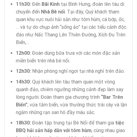
11h30:
Đến
Bãi Kinh
tại Bình Hưng, đoàn lên tàu di
chuyển đến
Nhà Bè nổi
. Tại đây, Quý khách tham
quan khu vực nuôi hải sản như tôm hùm, cá bớp, ốc,
… và tự do chụp ảnh “sống ảo” tại các tiểu cảnh độc
đáo như Nấc Thang Lên Thiên Đường, Xích Đu Trên
Biển,…
12h00:
Đoàn dùng bữa trưa với các món đặc sản
miền biển trên nhà bè nổi.
12h30:
Nhận phòng nghỉ ngơi tại nhà nghỉ trên đảo.
14h30:
Quý khách lên tàu tham quan một vòng
quanh đảo, chiêm ngưỡng những cảnh đẹp làm say
lòng người. Đoàn tham gia chương trình
“Bar Trên
Biển”
, vừa tắm biển, vừa thưởng thức trái cây và lặn
ngắm những rạn san hô đầy màu sắc.
18h30:
Đoàn tập trung tại Bè Nổi để tham gia
tiệc
BBQ hải sản hấp dẫn với tôm hùm
, cùng nhau giao