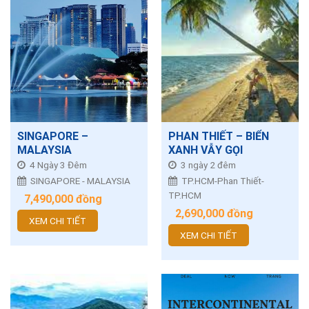
SINGAPORE –
PHAN THIẾT – BIỂN
MALAYSIA
XANH VẪY GỌI
4 Ngày 3 Đêm
3 ngày 2 đêm
SINGAPORE - MALAYSIA
TP.HCM-Phan Thiết-
TP.HCM
7,490,000
đồng
2,690,000
đồng
XEM CHI TIẾT
XEM CHI TIẾT