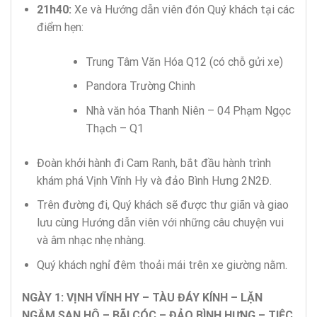
21h40:
Xe và Hướng dẫn viên đón Quý khách tại các
điểm hẹn:
Trung Tâm Văn Hóa Q12 (có chỗ gửi xe)
Pandora Trường Chinh
Nhà văn hóa Thanh Niên – 04 Phạm Ngọc
Thạch – Q1
Đoàn khởi hành đi Cam Ranh, bắt đầu hành trình
khám phá Vịnh Vĩnh Hy và đảo Bình Hưng 2N2Đ.
Trên đường đi, Quý khách sẽ được thư giãn và giao
lưu cùng Hướng dẫn viên với những câu chuyện vui
và âm nhạc nhẹ nhàng.
Quý khách nghỉ đêm thoải mái trên xe giường nằm.
NGÀY 1: VỊNH VĨNH HY – TÀU ĐÁY KÍNH – LẶN
NGẮM SAN HÔ – BÃI CÓC – ĐẢO BÌNH HƯNG – TIỆC