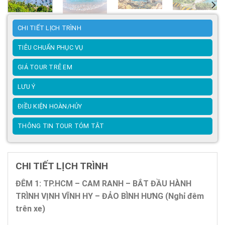
CHI TIẾT LỊCH TRÌNH
TIÊU CHUẨN PHỤC VỤ
GIÁ TOUR TRẺ EM
LƯU Ý
ĐIỀU KIỆN HOÀN/HỦY
THÔNG TIN TOUR TÓM TẮT
CHI TIẾT LỊCH TRÌNH
ĐÊM 1: TP.HCM – CAM RANH – BẮT ĐẦU HÀNH
TRÌNH VỊNH VĨNH HY – ĐẢO BÌNH HƯNG (Nghỉ đêm
trên xe)