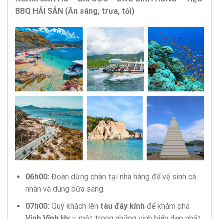
BBQ HẢI SẢN (Ăn sáng, trưa, tối)
06h00:
Đoàn dừng chân tại nhà hàng để vệ sinh cá
nhân và dùng bữa sáng.
07h00:
Quý khách lên
tàu đáy kính
để khám phá
Vịnh Vĩnh Hy
– một trong những vịnh biển đẹp nhất