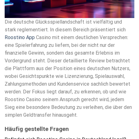
Die deutsche Glücksspiellandschaft ist vielfältig und
stark reglementiert. In diesem Bereich präsentiert sich
Roostino App
Casino mit einem deutlichen Versprechen:
eine Spielerfahrung zu liefern, bei der nicht nur der
finanzielle Gewinn, sondern das gesamte Erlebnis im
Vordergrund steht. Dieser detaillierte Review betrachtet
die Plattform aus der Position eines deutschen Nutzers,
wobei Gesichtspunkte wie Lizenzierung, Spielauswahl,
Zahlungsmethoden und Kundenservice sachlich bewertet
werden. Der Fokus liegt darauf, zu erkennen, ob und wie
Roostino Casino seinem Anspruch gerecht wird, jedem
Sieg eine besondere Bedeutung zu verleihen, die über den
simplen Geldtransfer hinausgeht.
Häufig gestellte Fragen