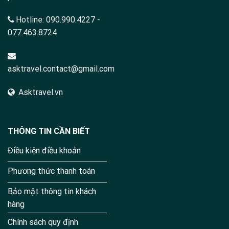
Hotline:
090.990.4227
-
077.463.8724
asktravel.contact@gmail.com
Asktravel.vn
THÔNG TIN CẦN BIẾT
Điều kiện điều khoản
Phương thức thanh toán
Bảo mật thông tin khách
hàng
Chính sách quy định