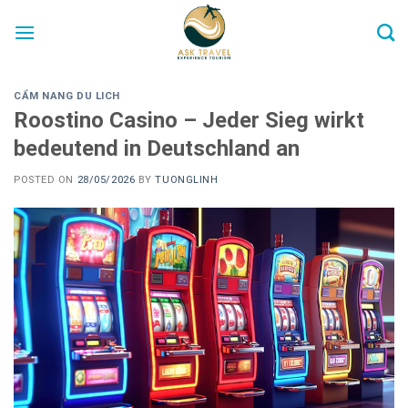
Skip
to
content
CẨM NANG DU LICH
Roostino Casino – Jeder Sieg wirkt
bedeutend in Deutschland an
POSTED ON
28/05/2026
BY
TUONGLINH