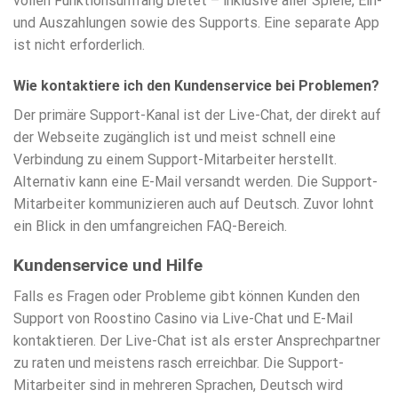
vollen Funktionsumfang bietet – inklusive aller Spiele, Ein-
und Auszahlungen sowie des Supports. Eine separate App
ist nicht erforderlich.
Wie kontaktiere ich den Kundenservice bei Problemen?
Der primäre Support-Kanal ist der Live-Chat, der direkt auf
der Webseite zugänglich ist und meist schnell eine
Verbindung zu einem Support-Mitarbeiter herstellt.
Alternativ kann eine E-Mail versandt werden. Die Support-
Mitarbeiter kommunizieren auch auf Deutsch. Zuvor lohnt
ein Blick in den umfangreichen FAQ-Bereich.
Kundenservice und Hilfe
Falls es Fragen oder Probleme gibt können Kunden den
Support von Roostino Casino via Live-Chat und E-Mail
kontaktieren. Der Live-Chat ist als erster Ansprechpartner
zu raten und meistens rasch erreichbar. Die Support-
Mitarbeiter sind in mehreren Sprachen, Deutsch wird