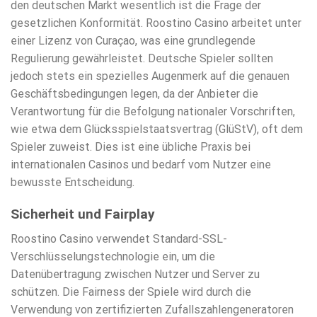
den deutschen Markt wesentlich ist die Frage der
gesetzlichen Konformität. Roostino Casino arbeitet unter
einer Lizenz von Curaçao, was eine grundlegende
Regulierung gewährleistet. Deutsche Spieler sollten
jedoch stets ein spezielles Augenmerk auf die genauen
Geschäftsbedingungen legen, da der Anbieter die
Verantwortung für die Befolgung nationaler Vorschriften,
wie etwa dem Glücksspielstaatsvertrag (GlüStV), oft dem
Spieler zuweist. Dies ist eine übliche Praxis bei
internationalen Casinos und bedarf vom Nutzer eine
bewusste Entscheidung.
Sicherheit und Fairplay
Roostino Casino verwendet Standard-SSL-
Verschlüsselungstechnologie ein, um die
Datenübertragung zwischen Nutzer und Server zu
schützen. Die Fairness der Spiele wird durch die
Verwendung von zertifizierten Zufallszahlengeneratoren