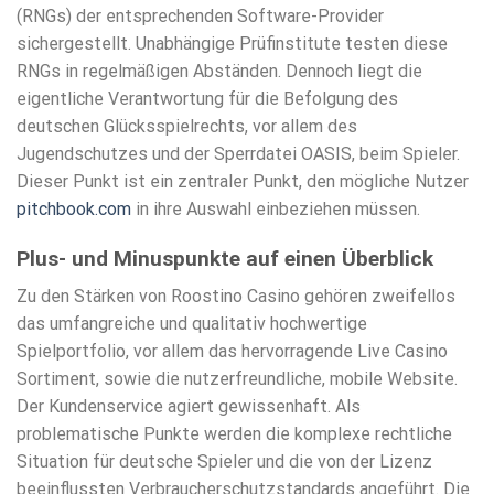
(RNGs) der entsprechenden Software-Provider
sichergestellt. Unabhängige Prüfinstitute testen diese
RNGs in regelmäßigen Abständen. Dennoch liegt die
eigentliche Verantwortung für die Befolgung des
deutschen Glücksspielrechts, vor allem des
Jugendschutzes und der Sperrdatei OASIS, beim Spieler.
Dieser Punkt ist ein zentraler Punkt, den mögliche Nutzer
pitchbook.com
in ihre Auswahl einbeziehen müssen.
Plus- und Minuspunkte auf einen Überblick
Zu den Stärken von Roostino Casino gehören zweifellos
das umfangreiche und qualitativ hochwertige
Spielportfolio, vor allem das hervorragende Live Casino
Sortiment, sowie die nutzerfreundliche, mobile Website.
Der Kundenservice agiert gewissenhaft. Als
problematische Punkte werden die komplexe rechtliche
Situation für deutsche Spieler und die von der Lizenz
beeinflussten Verbraucherschutzstandards angeführt. Die