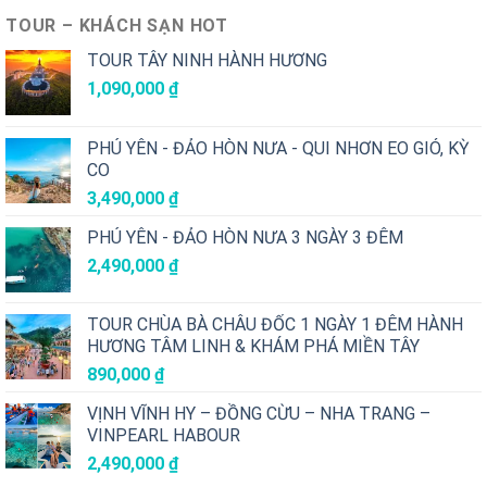
TOUR – KHÁCH SẠN HOT
TOUR TÂY NINH HÀNH HƯƠNG
1,090,000
₫
PHÚ YÊN - ĐẢO HÒN NƯA - QUI NHƠN EO GIÓ, KỲ
CO
3,490,000
₫
PHÚ YÊN - ĐẢO HÒN NƯA 3 NGÀY 3 ĐÊM
2,490,000
₫
TOUR CHÙA BÀ CHÂU ĐỐC 1 NGÀY 1 ĐÊM HÀNH
HƯƠNG TÂM LINH & KHÁM PHÁ MIỀN TÂY
890,000
₫
VỊNH VĨNH HY – ĐỒNG CỪU – NHA TRANG –
VINPEARL HABOUR
2,490,000
₫