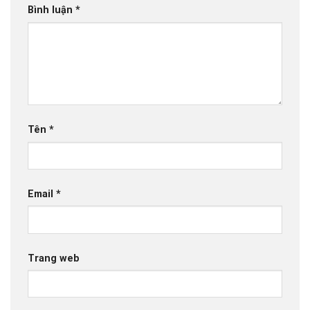
Bình luận
*
Tên
*
Email
*
Trang web