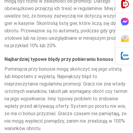
mogą być różne w zależności od promocji. Dlatego
obowiązkowo przejrzyj ich treść w regulaminie. Miej na
uwadze też, że bonusy zazwyczaj nie dotyczą wszystkich
gier w kasynie. Skontroluj listę gier, które liczą się do
obrotu. Przeważnie są to automaty, podczas gdy gry
stołowe lub na żywo uwzględniane w mniejszym procencie,
na przykład 10% lub 20%.
Najbardziej typowe błędy przy pobieraniu bonusu
Pominięcia przy bonusie mogą skończyć się jego utratą
lub kłopotami z wypłatą. Największy błąd to
nieprzeczytanie regulaminu promocji. Gracz nie zna wtedy
istotnych warunków, takich jak wymagany obrót czy termin
na jego wypełnienie. Inny typowy problem to zrobienie
wpłaty przed aktywacją oferty. System po prostu nie wie,
że ma ci bonus przyznać. Gracze czasem nie pamiętają, że
nie mogą wypłacić pieniędzy, zanim nie zrealizują w 100%
warunków obrotu.