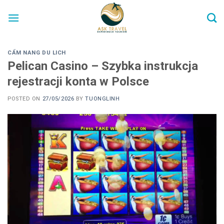
Skip
to
content
CẨM NANG DU LICH
Pelican Casino – Szybka instrukcja
rejestracji konta w Polsce
POSTED ON
27/05/2026
BY
TUONGLINH