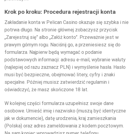
Krok po kroku: Procedura rejestracji konta
Zakładanie konta w Pelican Casino okazuje się szybka i nie
potrwa długo. Na stronie głównej zobaczysz przycisk
„Zarejestruj się” albo „Załóż konto”. Przeważnie jest w
prawym górnym rogu. Naciśnij go, a przeniesiesz się do
formularza. Najpierw będą wymagać o podanie
podstawowych informacji: adresu e-mail, wybranie waluty
(najlepiej od razu zaznacz PLN) i wymyślenie hasła. Hasło
musi być bezpieczne, obejmować litery, cyfry i znaki
specjalne. Później musisz zatwierdzić regulamin i
oświadczyć, że masz skończone 18 lat.
W kolejnej części formularza uzupełnisz swoje dane
osobowe. Umieść imię i nazwisko (muszą być identyczne
jak w dokumencie), datę urodzenia, kraj zamieszkania
(Polska) oraz adres zameldowania z kodem pocztowym.
Na sam koniec wprowadzisz numer telefonu