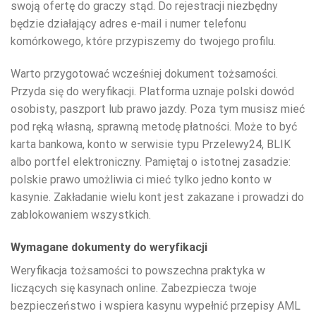
swoją ofertę do graczy stąd. Do rejestracji niezbędny
będzie działający adres e-mail i numer telefonu
komórkowego, które przypiszemy do twojego profilu.
Warto przygotować wcześniej dokument tożsamości.
Przyda się do weryfikacji. Platforma uznaje polski dowód
osobisty, paszport lub prawo jazdy. Poza tym musisz mieć
pod ręką własną, sprawną metodę płatności. Może to być
karta bankowa, konto w serwisie typu Przelewy24, BLIK
albo portfel elektroniczny. Pamiętaj o istotnej zasadzie:
polskie prawo umożliwia ci mieć tylko jedno konto w
kasynie. Zakładanie wielu kont jest zakazane i prowadzi do
zablokowaniem wszystkich.
Wymagane dokumenty do weryfikacji
Weryfikacja tożsamości to powszechna praktyka w
liczących się kasynach online. Zabezpiecza twoje
bezpieczeństwo i wspiera kasynu wypełnić przepisy AML