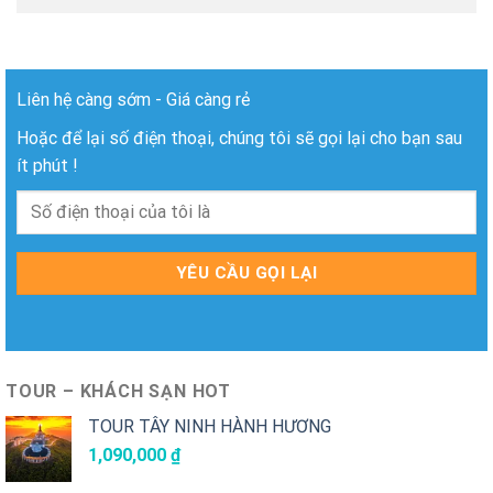
Liên hệ càng sớm - Giá càng rẻ
Hoặc để lại số điện thoại, chúng tôi sẽ gọi lại cho bạn sau
ít phút !
TOUR – KHÁCH SẠN HOT
TOUR TÂY NINH HÀNH HƯƠNG
1,090,000
₫