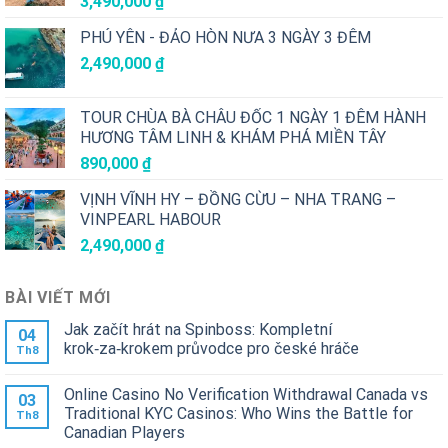
3,490,000
₫
PHÚ YÊN - ĐẢO HÒN NƯA 3 NGÀY 3 ĐÊM
2,490,000
₫
TOUR CHÙA BÀ CHÂU ĐỐC 1 NGÀY 1 ĐÊM HÀNH
HƯƠNG TÂM LINH & KHÁM PHÁ MIỀN TÂY
890,000
₫
VỊNH VĨNH HY – ĐỒNG CỪU – NHA TRANG –
VINPEARL HABOUR
2,490,000
₫
BÀI VIẾT MỚI
Jak začít hrát na Spinboss: Kompletní
04
krok‑za‑krokem průvodce pro české hráče
Th8
Online Casino No Verification Withdrawal Canada vs
03
Traditional KYC Casinos: Who Wins the Battle for
Th8
Canadian Players