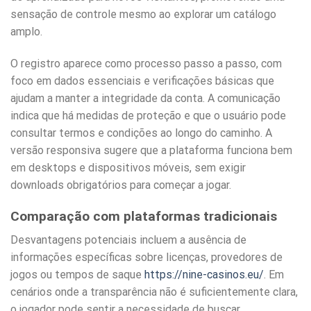
sensação de controle mesmo ao explorar um catálogo
amplo.
O registro aparece como processo passo a passo, com
foco em dados essenciais e verificações básicas que
ajudam a manter a integridade da conta. A comunicação
indica que há medidas de proteção e que o usuário pode
consultar termos e condições ao longo do caminho. A
versão responsiva sugere que a plataforma funciona bem
em desktops e dispositivos móveis, sem exigir
downloads obrigatórios para começar a jogar.
Comparação com plataformas tradicionais
Desvantagens potenciais incluem a ausência de
informações específicas sobre licenças, provedores de
jogos ou tempos de saque
https://nine-casinos.eu/
. Em
cenários onde a transparência não é suficientemente clara,
o jogador pode sentir a necessidade de buscar