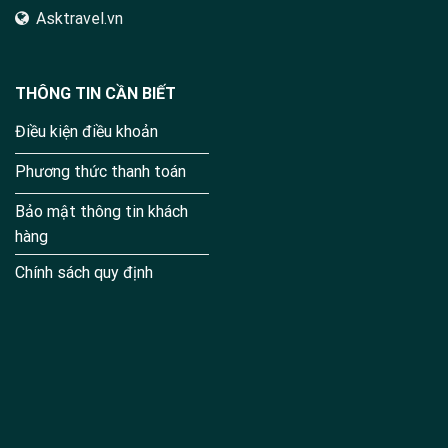
Asktravel.vn
THÔNG TIN CẦN BIẾT
Điều kiện điều khoản
Phương thức thanh toán
Bảo mật thông tin khách
hàng
Chính sách quy định