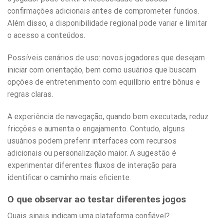
confirmações adicionais antes de comprometer fundos.
Além disso, a disponibilidade regional pode variar e limitar
o acesso a conteúdos.
Possíveis cenários de uso: novos jogadores que desejam
iniciar com orientação, bem como usuários que buscam
opções de entretenimento com equilíbrio entre bônus e
regras claras.
A experiência de navegação, quando bem executada, reduz
fricções e aumenta o engajamento. Contudo, alguns
usuários podem preferir interfaces com recursos
adicionais ou personalização maior. A sugestão é
experimentar diferentes fluxos de interação para
identificar o caminho mais eficiente.
O que observar ao testar diferentes jogos
Quais sinais indicam uma plataforma confiável?