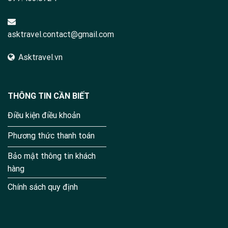
asktravel.contact@gmail.com
Asktravel.vn
THÔNG TIN CẦN BIẾT
Điều kiện điều khoản
Phương thức thanh toán
Bảo mật thông tin khách
hàng
Chính sách quy định