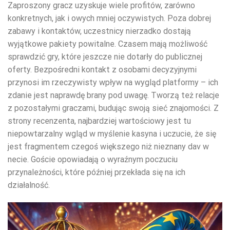
Zaproszony gracz uzyskuje wiele profitów, zarówno
konkretnych, jak i owych mniej oczywistych. Poza dobrej
zabawy i kontaktów, uczestnicy nierzadko dostają
wyjątkowe pakiety powitalne. Czasem mają możliwość
sprawdzić gry, które jeszcze nie dotarły do publicznej
oferty. Bezpośredni kontakt z osobami decyzyjnymi
przynosi im rzeczywisty wpływ na wygląd platformy – ich
zdanie jest naprawdę brany pod uwagę. Tworzą też relacje
z pozostałymi graczami, budując swoją sieć znajomości. Z
strony recenzenta, najbardziej wartościowy jest tu
niepowtarzalny wgląd w myślenie kasyna i uczucie, że się
jest fragmentem czegoś większego niż nieznany dav w
necie. Goście opowiadają o wyraźnym poczuciu
przynależności, które później przekłada się na ich
działalność.