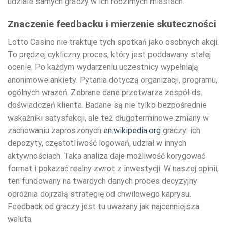
udziale samych graczy w ich rodzimych miastach.
Znaczenie feedbacku i mierzenie skuteczności
Lotto Casino nie traktuje tych spotkań jako osobnych akcji.
To prędzej cykliczny proces, który jest poddawany stałej
ocenie. Po każdym wydarzeniu uczestnicy wypełniają
anonimowe ankiety. Pytania dotyczą organizacji, programu,
ogólnych wrażeń. Zebrane dane przetwarza zespół ds.
doświadczeń klienta. Badane są nie tylko bezpośrednie
wskaźniki satysfakcji, ale też długoterminowe zmiany w
zachowaniu zaproszonych
en.wikipedia.org
graczy: ich
depozyty, częstotliwość logowań, udział w innych
aktywnościach. Taka analiza daje możliwość korygować
format i pokazać realny zwrot z inwestycji. W naszej opinii,
ten fundowany na twardych danych proces decyzyjny
odróżnia dojrzałą strategię od chwilowego kaprysu.
Feedback od graczy jest tu uważany jak najcenniejsza
waluta.