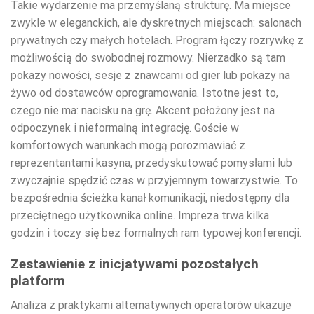
Takie wydarzenie ma przemyślaną strukturę. Ma miejsce
zwykle w eleganckich, ale dyskretnych miejscach: salonach
prywatnych czy małych hotelach. Program łączy rozrywkę z
możliwością do swobodnej rozmowy. Nierzadko są tam
pokazy nowości, sesje z znawcami od gier lub pokazy na
żywo od dostawców oprogramowania. Istotne jest to,
czego nie ma: nacisku na grę. Akcent położony jest na
odpoczynek i nieformalną integrację. Goście w
komfortowych warunkach mogą porozmawiać z
reprezentantami kasyna, przedyskutować pomysłami lub
zwyczajnie spędzić czas w przyjemnym towarzystwie. To
bezpośrednia ścieżka kanał komunikacji, niedostępny dla
przeciętnego użytkownika online. Impreza trwa kilka
godzin i toczy się bez formalnych ram typowej konferencji.
Zestawienie z inicjatywami pozostałych
platform
Analiza z praktykami alternatywnych operatorów ukazuje