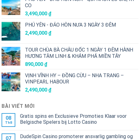
CO
3,490,000
₫
PHÚ YÊN - ĐẢO HÒN NƯA 3 NGÀY 3 ĐÊM
2,490,000
₫
TOUR CHÙA BÀ CHÂU ĐỐC 1 NGÀY 1 ĐÊM HÀNH
HƯƠNG TÂM LINH & KHÁM PHÁ MIỀN TÂY
890,000
₫
VỊNH VĨNH HY – ĐỒNG CỪU – NHA TRANG –
VINPEARL HABOUR
2,490,000
₫
BÀI VIẾT MỚI
Gratis spins en Exclusieve Promoties Klaar voor
08
Belgische Spelers bij Lotto Casino
Th8
DudeSpin Casino promoterer ansvarlig gambling og
07