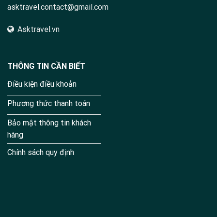
asktravel.contact@gmail.com
Asktravel.vn
THÔNG TIN CẦN BIẾT
Điều kiện điều khoản
Phương thức thanh toán
Bảo mật thông tin khách
hàng
Chính sách quy định