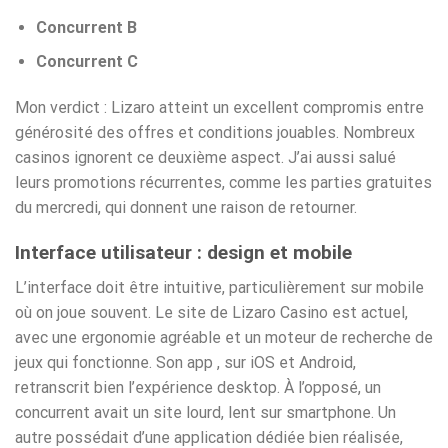
Concurrent B
Concurrent C
Mon verdict : Lizaro atteint un excellent compromis entre
générosité des offres et conditions jouables. Nombreux
casinos ignorent ce deuxième aspect. J’ai aussi salué
leurs promotions récurrentes, comme les parties gratuites
du mercredi, qui donnent une raison de retourner.
Interface utilisateur : design et mobile
L’interface doit être intuitive, particulièrement sur mobile
où on joue souvent. Le site de Lizaro Casino est actuel,
avec une ergonomie agréable et un moteur de recherche de
jeux qui fonctionne. Son app , sur iOS et Android,
retranscrit bien l’expérience desktop. À l’opposé, un
concurrent avait un site lourd, lent sur smartphone. Un
autre possédait d’une application dédiée bien réalisée,