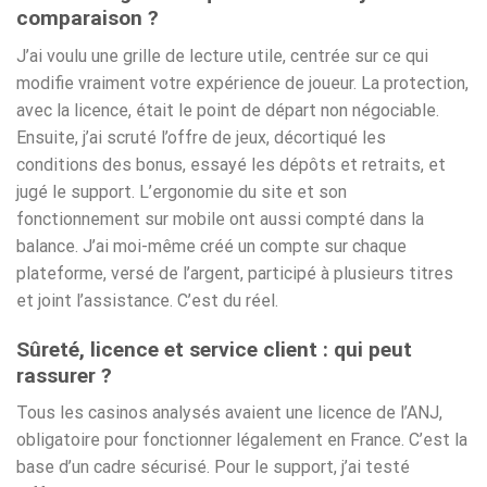
comparaison ?
J’ai voulu une grille de lecture utile, centrée sur ce qui
modifie vraiment votre expérience de joueur. La protection,
avec la licence, était le point de départ non négociable.
Ensuite, j’ai scruté l’offre de jeux, décortiqué les
conditions des bonus, essayé les dépôts et retraits, et
jugé le support. L’ergonomie du site et son
fonctionnement sur mobile ont aussi compté dans la
balance. J’ai moi-même créé un compte sur chaque
plateforme, versé de l’argent, participé à plusieurs titres
et joint l’assistance. C’est du réel.
Sûreté, licence et service client : qui peut
rassurer ?
Tous les casinos analysés avaient une licence de l’ANJ,
obligatoire pour fonctionner légalement en France. C’est la
base d’un cadre sécurisé. Pour le support, j’ai testé