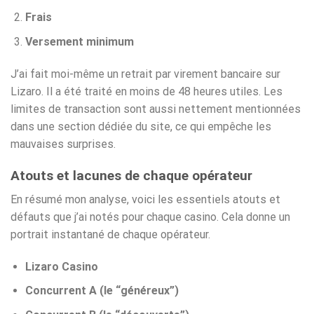
Frais
Versement minimum
J’ai fait moi-même un retrait par virement bancaire sur
Lizaro. Il a été traité en moins de 48 heures utiles. Les
limites de transaction sont aussi nettement mentionnées
dans une section dédiée du site, ce qui empêche les
mauvaises surprises.
Atouts et lacunes de chaque opérateur
En résumé mon analyse, voici les essentiels atouts et
défauts que j’ai notés pour chaque casino. Cela donne un
portrait instantané de chaque opérateur.
Lizaro Casino
Concurrent A (le “généreux”)