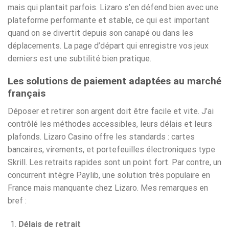
mais qui plantait parfois. Lizaro s’en défend bien avec une
plateforme performante et stable, ce qui est important
quand on se divertit depuis son canapé ou dans les
déplacements. La page d’départ qui enregistre vos jeux
derniers est une subtilité bien pratique.
Les solutions de paiement adaptées au marché
français
Déposer et retirer son argent doit être facile et vite. J’ai
contrôlé les méthodes accessibles, leurs délais et leurs
plafonds. Lizaro Casino offre les standards : cartes
bancaires, virements, et portefeuilles électroniques type
Skrill. Les retraits rapides sont un point fort. Par contre, un
concurrent intègre Paylib, une solution très populaire en
France mais manquante chez Lizaro. Mes remarques en
bref :
Délais de retrait