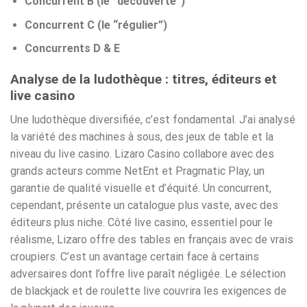
Concurrent B (le “découverte”)
Concurrent C (le “régulier”)
Concurrents D & E
Analyse de la ludothèque : titres, éditeurs et
live casino
Une ludothèque diversifiée, c’est fondamental. J’ai analysé
la variété des machines à sous, des jeux de table et la
niveau du live casino. Lizaro Casino collabore avec des
grands acteurs comme NetEnt et Pragmatic Play, un
garantie de qualité visuelle et d’équité. Un concurrent,
cependant, présente un catalogue plus vaste, avec des
éditeurs plus niche. Côté live casino, essentiel pour le
réalisme, Lizaro offre des tables en français avec de vrais
croupiers. C’est un avantage certain face à certains
adversaires dont l’offre live paraît négligée. Le sélection
de blackjack et de roulette live couvrira les exigences de