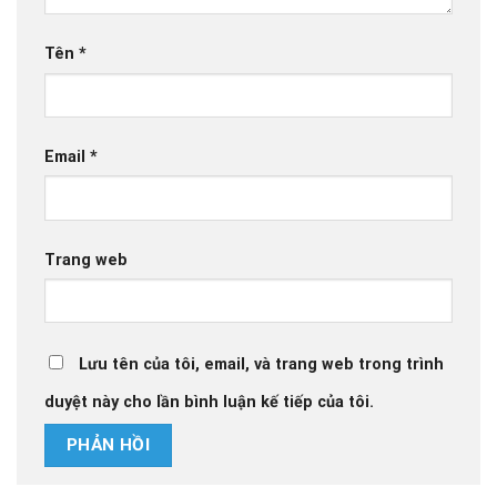
Tên
*
Email
*
Trang web
Lưu tên của tôi, email, và trang web trong trình
duyệt này cho lần bình luận kế tiếp của tôi.