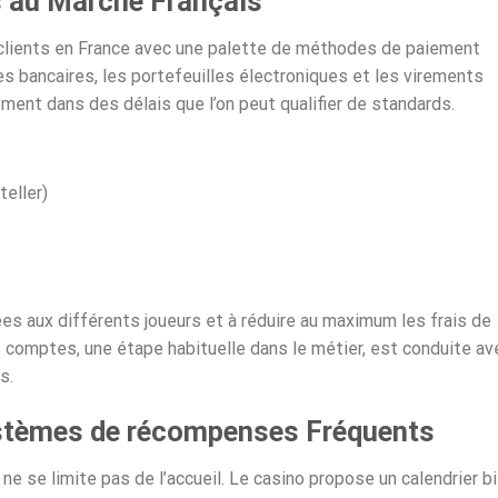
 au Marché Français
s clients en France avec une palette de méthodes de paiement
s bancaires, les portefeuilles électroniques et les virements
ment dans des délais que l’on peut qualifier de standards.
teller)
ées aux différents joueurs et à réduire au maximum les frais de
s comptes, une étape habituelle dans le métier, est conduite av
s.
ystèmes de récompenses Fréquents
 ne se limite pas de l’accueil. Le casino propose un calendrier b