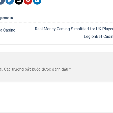
e
permalink
.
Real Money Gaming Simplified for UK Playe
ra Casino
LegionBet Casi
i.
Các trường bắt buộc được đánh dấu
*