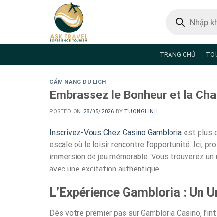
Skip
Tìm
to
kiếm
sản
content
phẩm
TRANG CHỦ
TOU
CẨM NANG DU LICH
Embrassez le Bonheur et la Cha
POSTED ON
28/05/2026
BY
TUONGLINH
Inscrivez-Vous Chez Casino Gambloria
est plus q
escale où le loisir rencontre l’opportunité. Ici,
immersion de jeu mémorable. Vous trouverez un u
avec une excitation authentique.
L’Expérience Gambloria : Un Un
Dès votre premier pas sur Gambloria Casino, l’in