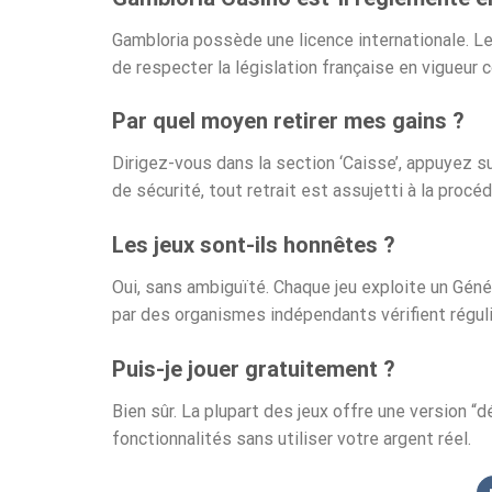
Gambloria possède une licence internationale. Les
de respecter la législation française en vigueur c
Par quel moyen retirer mes gains ?
Dirigez-vous dans la section ‘Caisse’, appuyez su
de sécurité, tout retrait est assujetti à la proc
Les jeux sont-ils honnêtes ?
Oui, sans ambiguïté. Chaque jeu exploite un Gén
par des organismes indépendants vérifient régul
Puis-je jouer gratuitement ?
Bien sûr. La plupart des jeux offre une version “d
fonctionnalités sans utiliser votre argent réel.