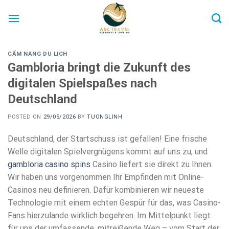
Skip
to
content
CẨM NANG DU LICH
Gambloria bringt die Zukunft des
digitalen Spielspaßes nach
Deutschland
POSTED ON
29/05/2026
BY
TUONGLINH
Deutschland, der Startschuss ist gefallen! Eine frische
Welle digitalen Spielvergnügens kommt auf uns zu, und
gambloria casino spins
Casino liefert sie direkt zu Ihnen.
Wir haben uns vorgenommen Ihr Empfinden mit Online-
Casinos neu definieren. Dafür kombinieren wir neueste
Technologie mit einem echten Gespür für das, was Casino-
Fans hierzulande wirklich begehren. Im Mittelpunkt liegt
für uns der umfassende, mitreißende Weg – vom Start der