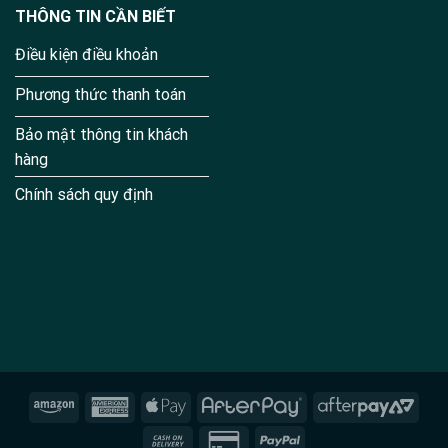
THÔNG TIN CẦN BIẾT
Điều kiện điều khoản
Phương thức thanh toán
Bảo mật thông tin khách
hàng
Chính sách quy định