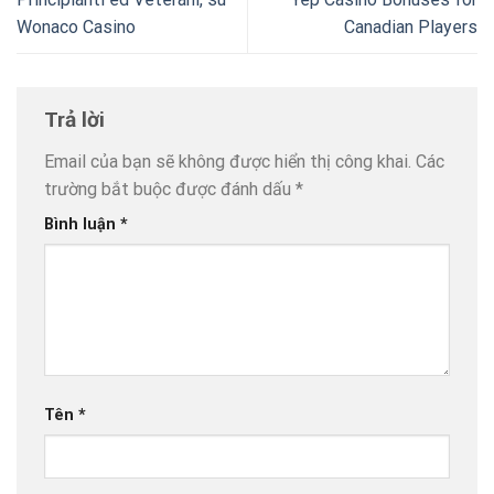
Wonaco Casino
Canadian Players
Trả lời
Email của bạn sẽ không được hiển thị công khai.
Các
trường bắt buộc được đánh dấu
*
Bình luận
*
Tên
*