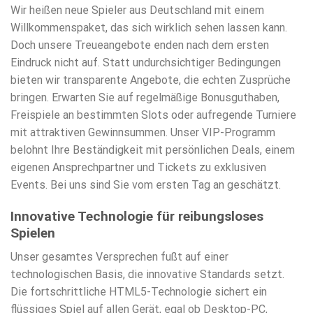
Wir heißen neue Spieler aus Deutschland mit einem
Willkommenspaket, das sich wirklich sehen lassen kann.
Doch unsere Treueangebote enden nach dem ersten
Eindruck nicht auf. Statt undurchsichtiger Bedingungen
bieten wir transparente Angebote, die echten Zusprüche
bringen. Erwarten Sie auf regelmäßige Bonusguthaben,
Freispiele an bestimmten Slots oder aufregende Turniere
mit attraktiven Gewinnsummen. Unser VIP-Programm
belohnt Ihre Beständigkeit mit persönlichen Deals, einem
eigenen Ansprechpartner und Tickets zu exklusiven
Events. Bei uns sind Sie vom ersten Tag an geschätzt.
Innovative Technologie für reibungsloses
Spielen
Unser gesamtes Versprechen fußt auf einer
technologischen Basis, die innovative Standards setzt.
Die fortschrittliche HTML5-Technologie sichert ein
flüssiges Spiel auf allen Gerät, egal ob Desktop-PC,