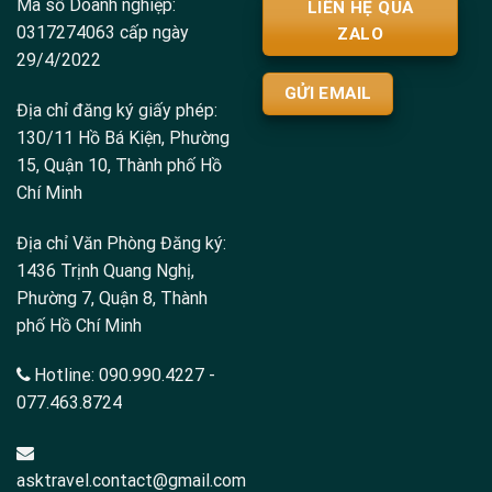
Mã số Doanh nghiệp:
LIÊN HỆ QUA
0317274063 cấp ngày
ZALO
29/4/2022
GỬI EMAIL
Địa chỉ đăng ký giấy phép:
130/11 Hồ Bá Kiện, Phường
15, Quận 10, Thành phố Hồ
Chí Minh
Địa chỉ Văn Phòng Đăng ký:
1436 Trịnh Quang Nghị,
Phường 7, Quận 8, Thành
phố Hồ Chí Minh
Hotline:
090.990.4227
-
077.463.8724
asktravel.contact@gmail.com