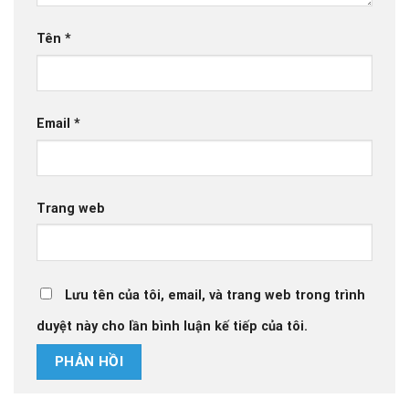
Tên
*
Email
*
Trang web
Lưu tên của tôi, email, và trang web trong trình
duyệt này cho lần bình luận kế tiếp của tôi.