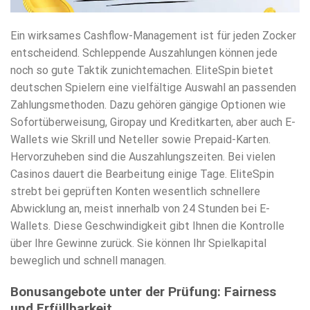
Ein wirksames Cashflow-Management ist für jeden Zocker
entscheidend. Schleppende Auszahlungen können jede
noch so gute Taktik zunichtemachen. EliteSpin bietet
deutschen Spielern eine vielfältige Auswahl an passenden
Zahlungsmethoden. Dazu gehören gängige Optionen wie
Sofortüberweisung, Giropay und Kreditkarten, aber auch E-
Wallets wie Skrill und Neteller sowie Prepaid-Karten.
Hervorzuheben sind die Auszahlungszeiten. Bei vielen
Casinos dauert die Bearbeitung einige Tage. EliteSpin
strebt bei geprüften Konten wesentlich schnellere
Abwicklung an, meist innerhalb von 24 Stunden bei E-
Wallets. Diese Geschwindigkeit gibt Ihnen die Kontrolle
über Ihre Gewinne zurück. Sie können Ihr Spielkapital
beweglich und schnell managen.
Bonusangebote unter der Prüfung: Fairness
und Erfüllbarkeit