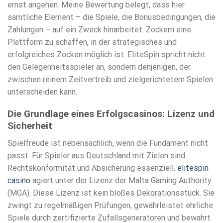
ernst angehen. Meine Bewertung belegt, dass hier
sämtliche Element – die Spiele, die Bonusbedingungen, die
Zahlungen – auf ein Zweck hinarbeitet: Zockern eine
Plattform zu schaffen, in der strategisches und
erfolgreiches Zocken möglich ist. EliteSpin spricht nicht
den Gelegenheitsspieler an, sondern denjenigen, der
zwischen reinem Zeitvertreib und zielgerichtetem Spielen
unterscheiden kann.
Die Grundlage eines Erfolgscasinos: Lizenz und
Sicherheit
Spielfreude ist nebensächlich, wenn die Fundament nicht
passt. Für Spieler aus Deutschland mit Zielen sind
Rechtskonformität und Absicherung essenziell.
elitespin
casino
agiert unter der Lizenz der Malta Gaming Authority
(MGA). Diese Lizenz ist kein bloßes Dekorationsstück. Sie
zwingt zu regelmäßigen Prüfungen, gewährleistet ehrliche
Spiele durch zertifizierte Zufallsgeneratoren und bewahrt