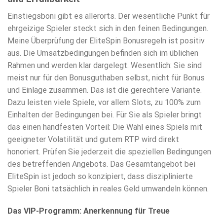
Einstiegsboni gibt es allerorts. Der wesentliche Punkt für
ehrgeizige Spieler steckt sich in den feinen Bedingungen.
Meine Überprüfung der EliteSpin Bonusregeln ist positiv
aus. Die Umsatzbedingungen befinden sich im üblichen
Rahmen und werden klar dargelegt. Wesentlich: Sie sind
meist nur für den Bonusguthaben selbst, nicht für Bonus
und Einlage zusammen. Das ist die gerechtere Variante.
Dazu leisten viele Spiele, vor allem Slots, zu 100% zum
Einhalten der Bedingungen bei. Für Sie als Spieler bringt
das einen handfesten Vorteil: Die Wahl eines Spiels mit
geeigneter Volatilität und gutem RTP wird direkt
honoriert. Prüfen Sie jederzeit die speziellen Bedingungen
des betreffenden Angebots. Das Gesamtangebot bei
EliteSpin ist jedoch so konzipiert, dass disziplinierte
Spieler Boni tatsächlich in reales Geld umwandeln können.
Das VIP-Programm: Anerkennung für Treue