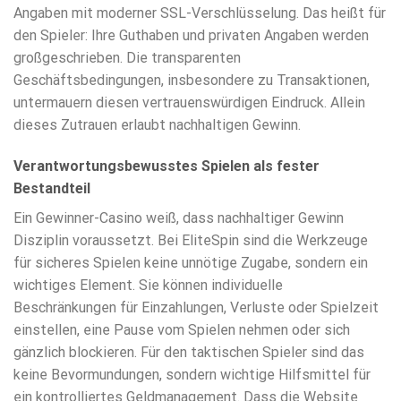
Angaben mit moderner SSL-Verschlüsselung. Das heißt für
den Spieler: Ihre Guthaben und privaten Angaben werden
großgeschrieben. Die transparenten
Geschäftsbedingungen, insbesondere zu Transaktionen,
untermauern diesen vertrauenswürdigen Eindruck. Allein
dieses Zutrauen erlaubt nachhaltigen Gewinn.
Verantwortungsbewusstes Spielen als fester
Bestandteil
Ein Gewinner-Casino weiß, dass nachhaltiger Gewinn
Disziplin voraussetzt. Bei EliteSpin sind die Werkzeuge
für sicheres Spielen keine unnötige Zugabe, sondern ein
wichtiges Element. Sie können individuelle
Beschränkungen für Einzahlungen, Verluste oder Spielzeit
einstellen, eine Pause vom Spielen nehmen oder sich
gänzlich blockieren. Für den taktischen Spieler sind das
keine Bevormundungen, sondern wichtige Hilfsmittel für
ein kontrolliertes Geldmanagement. Dass die Website