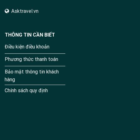
Asktravel.vn
THÔNG TIN CẦN BIẾT
Điều kiện điều khoản
Phương thức thanh toán
Bảo mật thông tin khách
hàng
Chính sách quy định