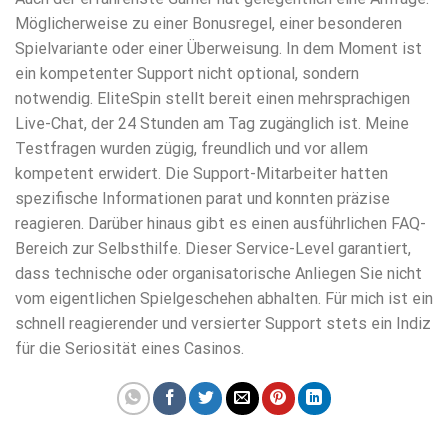
Möglicherweise zu einer Bonusregel, einer besonderen
Spielvariante oder einer Überweisung. In dem Moment ist
ein kompetenter Support nicht optional, sondern
notwendig. EliteSpin stellt bereit einen mehrsprachigen
Live-Chat, der 24 Stunden am Tag zugänglich ist. Meine
Testfragen wurden zügig, freundlich und vor allem
kompetent erwidert. Die Support-Mitarbeiter hatten
spezifische Informationen parat und konnten präzise
reagieren. Darüber hinaus gibt es einen ausführlichen FAQ-
Bereich zur Selbsthilfe. Dieser Service-Level garantiert,
dass technische oder organisatorische Anliegen Sie nicht
vom eigentlichen Spielgeschehen abhalten. Für mich ist ein
schnell reagierender und versierter Support stets ein Indiz
für die Seriosität eines Casinos.