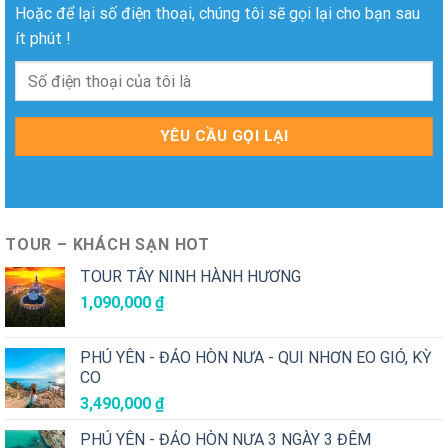
Hoặc để lại số điện thoại, chúng tôi sẽ gọi lại cho bạn sau
ít phút !
TOUR – KHÁCH SẠN HOT
TOUR TÂY NINH HÀNH HƯƠNG
1,090,000
₫
PHÚ YÊN - ĐẢO HÒN NƯA - QUI NHƠN EO GIÓ, KỲ
CO
3,490,000
₫
PHÚ YÊN - ĐẢO HÒN NƯA 3 NGÀY 3 ĐÊM