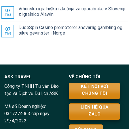
Vrhunska igralniška izkušnja za uporabnike v Sloveniji
07
z igralnico Alawin
Th8
DudeSpin Casino promoterer ansvarlig gambling og
07
sikre gevinster i Norge
Th8
ASK TRAVEL
VỀ CHÚNG TÔI
Công ty TNHH Tư vấn Đào
KẾT NỐI VỚI
tạo và Dịch vụ Du lịch ASK.
CHÚNG TÔI
Mã số Doanh nghiệp:
LIÊN HỆ QUA
0317274063 cấp ngày
ZALO
29/4/2022