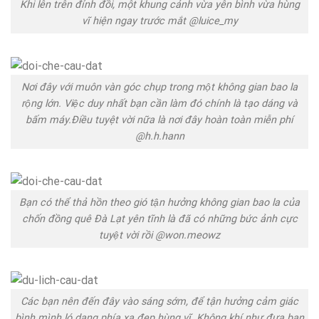
Khi lên trên đỉnh đồi, một khung cảnh vừa yên bình vừa hùng
vĩ hiện ngay trước mắt @luice_my
Nơi đây với muôn vàn góc chụp trong một không gian bao la
rộng lớn. Việc duy nhất bạn cần làm đó chính là tạo dáng và
bấm máy.Điều tuyệt vời nữa là nơi đây hoàn toàn miễn phí
@h.h.hann
Bạn có thể thả hồn theo gió tận hưởng không gian bao la của
chốn đồng quê Đà Lạt yên tĩnh là đã có những bức ảnh cực
tuyệt vời rồi @won.meowz
Các bạn nên đến đây vào sáng sớm, để tận hưởng cảm giác
bình mình ló dạng phía xa đẹp hùng vĩ. Không khí như đưa bạn