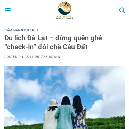
Skip
to
content
CẨM NANG DU LICH
Du lịch Đà Lạt – đừng quên ghé
“check-in” đồi chè Cầu Đất
POSTED ON
02/11/2017
BY
ADMIN