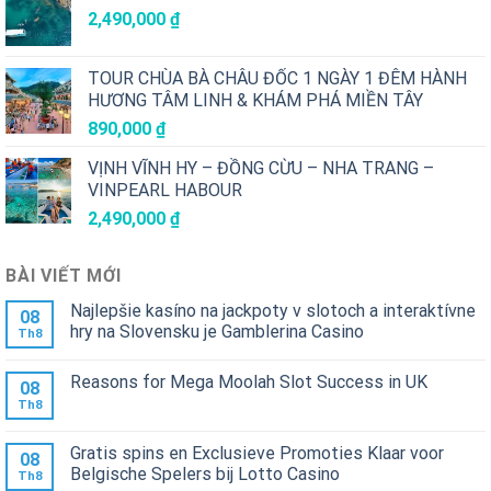
2,490,000
₫
TOUR CHÙA BÀ CHÂU ĐỐC 1 NGÀY 1 ĐÊM HÀNH
HƯƠNG TÂM LINH & KHÁM PHÁ MIỀN TÂY
890,000
₫
VỊNH VĨNH HY – ĐỒNG CỪU – NHA TRANG –
VINPEARL HABOUR
2,490,000
₫
BÀI VIẾT MỚI
Najlepšie kasíno na jackpoty v slotoch a interaktívne
08
hry na Slovensku je Gamblerina Casino
Th8
Reasons for Mega Moolah Slot Success in UK
08
Th8
Gratis spins en Exclusieve Promoties Klaar voor
08
Belgische Spelers bij Lotto Casino
Th8