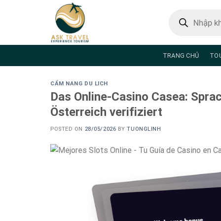
Skip
Tìm
to
kiếm
sản
content
phẩm
TRANG CHỦ
TOU
CẨM NANG DU LICH
Das Online-Casino Casea: Sprac
Österreich verifiziert
POSTED ON
28/05/2026
BY
TUONGLINH