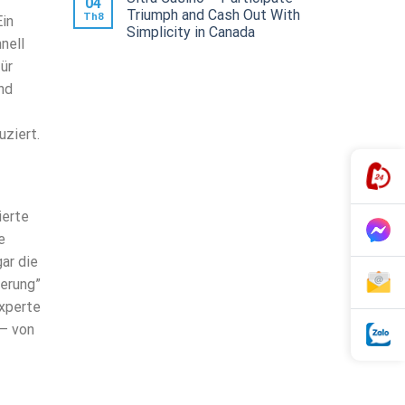
04
Triumph and Cash Out With
Th8
Ein
Simplicity in Canada
nell
ür
nd
uziert.
ierte
e
ar die
derung”
Experte
 – von