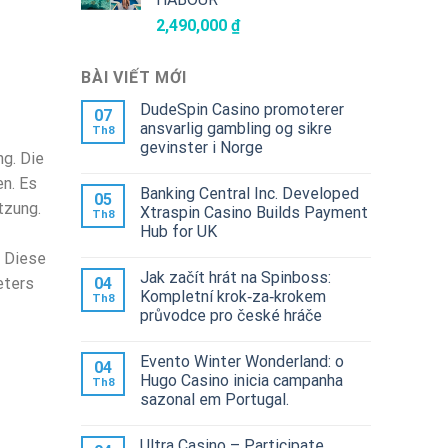
2,490,000
₫
BÀI VIẾT MỚI
DudeSpin Casino promoterer
07
ansvarlig gambling og sikre
Th8
gevinster i Norge
g. Die
en. Es
Banking Central Inc. Developed
05
tzung.
Xtraspin Casino Builds Payment
Th8
Hub for UK
. Diese
Jak začít hrát na Spinboss:
04
eters
Kompletní krok‑za‑krokem
Th8
průvodce pro české hráče
Evento Winter Wonderland: o
04
Hugo Casino inicia campanha
Th8
sazonal em Portugal.
Ultra Casino – Participate