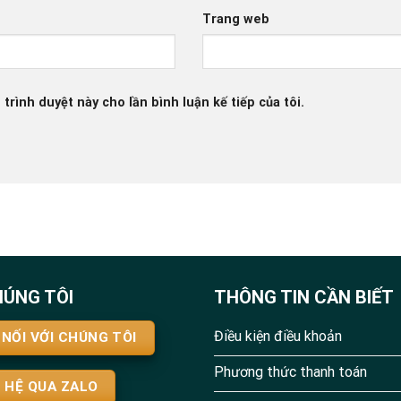
*
Trang web
 trình duyệt này cho lần bình luận kế tiếp của tôi.
HÚNG TÔI
THÔNG TIN CẦN BIẾT
Điều kiện điều khoản
 NỐI VỚI CHÚNG TÔI
Phương thức thanh toán
N HỆ QUA ZALO