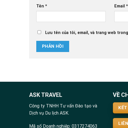
Tên
*
Email
Lưu tên của tôi, email, và trang web trong
ASK TRAVEL
VỀ C
Công ty TNHH Tư vấn Đào tạo và
KẾT
Dịch vụ Du lịch ASK.
LIÊ
Mã số Doanh nghiệp: 0317274063