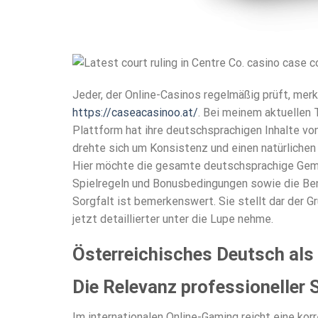
Jeder, der Online-Casinos regelmäßig prüft, merkt
https://caseacasinoo.at/
. Bei meinem aktuellen
Plattform hat ihre deutschsprachigen Inhalte vo
drehte sich um Konsistenz und einen natürlichen
Hier möchte die gesamte deutschsprachige Gem
Spielregeln und Bonusbedingungen sowie die Ben
Sorgfalt ist bemerkenswert. Sie stellt dar der Gr
jetzt detaillierter unter die Lupe nehme.
Österreichisches Deutsch als
Die Relevanz professioneller 
Im internationalen Online-Gaming reicht eine kor