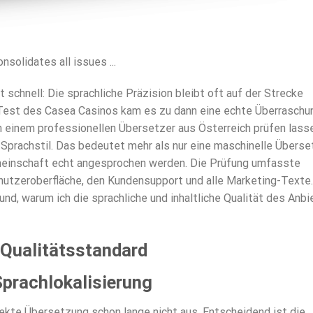
 schnell: Die sprachliche Präzision bleibt oft auf der Strecke
 Test des Casea Casinos kam es zu dann eine echte Überraschun
n einem professionellen Übersetzer aus Österreich prüfen lass
 Sprachstil. Das bedeutet mehr als nur eine maschinelle Überse
einschaft echt angesprochen werden. Die Prüfung umfasste
utzeroberfläche, den Kundensupport und alle Marketing-Texte
und, warum ich die sprachliche und inhaltliche Qualität des Anbi
 Qualitätsstandard
Sprachlokalisierung
rekte Übersetzung schon lange nicht aus. Entscheidend ist die