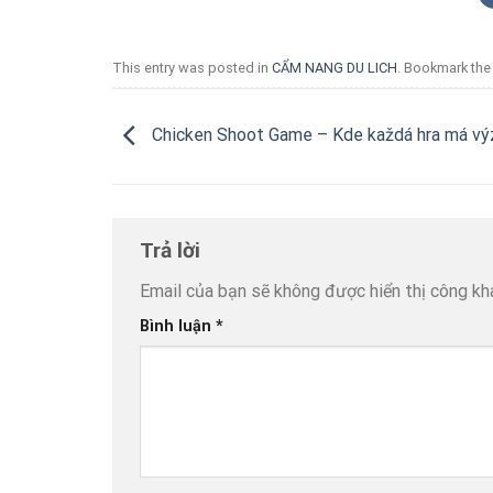
This entry was posted in
CẨM NANG DU LICH
. Bookmark th
Chicken Shoot Game – Kde každá hra má v
Trả lời
Email của bạn sẽ không được hiển thị công kha
Bình luận
*