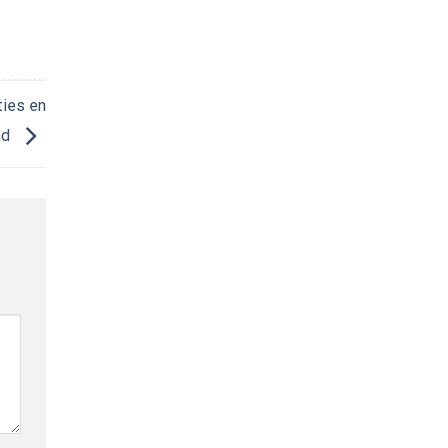
ties en
nd