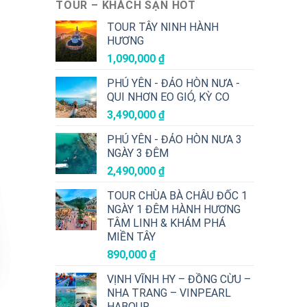
TOUR – KHÁCH SẠN HOT
TOUR TÂY NINH HÀNH
HƯƠNG
1,090,000
₫
PHÚ YÊN - ĐẢO HÒN NƯA -
QUI NHƠN EO GIÓ, KỲ CO
3,490,000
₫
PHÚ YÊN - ĐẢO HÒN NƯA 3
NGÀY 3 ĐÊM
2,490,000
₫
TOUR CHÙA BÀ CHÂU ĐỐC 1
NGÀY 1 ĐÊM HÀNH HƯƠNG
TÂM LINH & KHÁM PHÁ
MIỀN TÂY
890,000
₫
VỊNH VĨNH HY – ĐỒNG CỪU –
NHA TRANG – VINPEARL
HABOUR