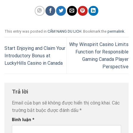
This entry was posted in
CẨM NANG DU LICH
. Bookmark the
permalink
.
Why Winspirit Casino Limits
Start Enjoying and Claim Your
Function for Responsible
Introductory Bonus at
Gaming Canada Player
LuckyHills Casino in Canada
Perspective
Trả lời
Email của bạn sẽ không được hiển thị công khai.
Các
trường bắt buộc được đánh dấu
*
Bình luận
*