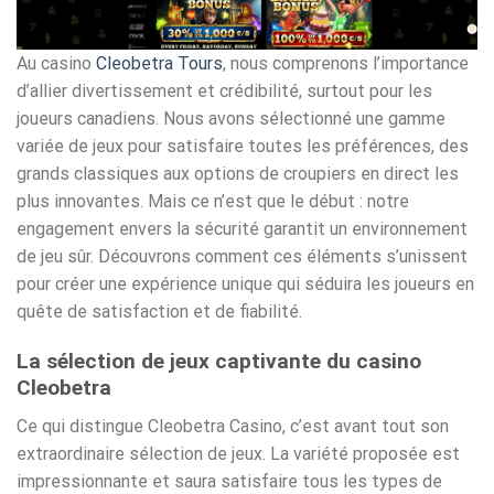
Au casino
Cleobetra Tours
, nous comprenons l’importance
d’allier divertissement et crédibilité, surtout pour les
joueurs canadiens. Nous avons sélectionné une gamme
variée de jeux pour satisfaire toutes les préférences, des
grands classiques aux options de croupiers en direct les
plus innovantes. Mais ce n’est que le début : notre
engagement envers la sécurité garantit un environnement
de jeu sûr. Découvrons comment ces éléments s’unissent
pour créer une expérience unique qui séduira les joueurs en
quête de satisfaction et de fiabilité.
La sélection de jeux captivante du casino
Cleobetra
Ce qui distingue Cleobetra Casino, c’est avant tout son
extraordinaire sélection de jeux. La variété proposée est
impressionnante et saura satisfaire tous les types de