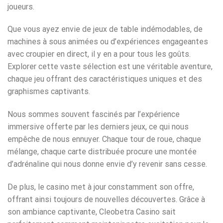
joueurs.
Que vous ayez envie de jeux de table indémodables, de
machines à sous animées ou d’expériences engageantes
avec croupier en direct, il y en a pour tous les goûts.
Explorer cette vaste sélection est une véritable aventure,
chaque jeu offrant des caractéristiques uniques et des
graphismes captivants.
Nous sommes souvent fascinés par l’expérience
immersive offerte par les derniers jeux, ce qui nous
empêche de nous ennuyer. Chaque tour de roue, chaque
mélange, chaque carte distribuée procure une montée
d’adrénaline qui nous donne envie d’y revenir sans cesse.
De plus, le casino met à jour constamment son offre,
offrant ainsi toujours de nouvelles découvertes. Grâce à
son ambiance captivante, Cleobetra Casino sait