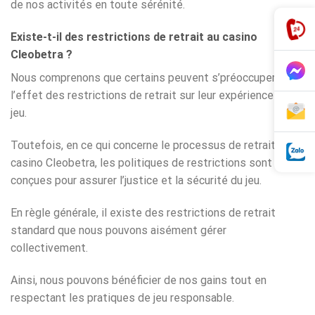
de nos activités en toute sérénité.
Existe-t-il des restrictions de retrait au casino
Cleobetra ?
Nous comprenons que certains peuvent s’préoccuper de
l’effet des restrictions de retrait sur leur expérience de
jeu.
Toutefois, en ce qui concerne le processus de retrait au
casino Cleobetra, les politiques de restrictions sont
conçues pour assurer l’justice et la sécurité du jeu.
En règle générale, il existe des restrictions de retrait
standard que nous pouvons aisément gérer
collectivement.
Ainsi, nous pouvons bénéficier de nos gains tout en
respectant les pratiques de jeu responsable.