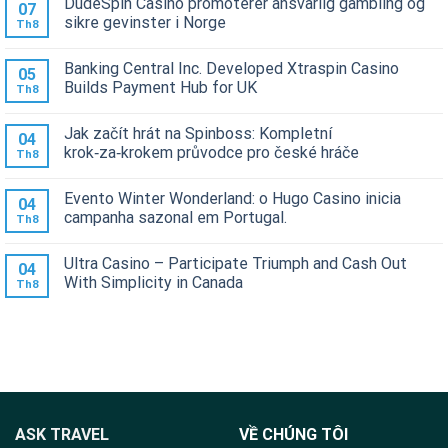
DudeSpin Casino promoterer ansvarlig gambling og
07
sikre gevinster i Norge
Th8
Banking Central Inc. Developed Xtraspin Casino
05
Builds Payment Hub for UK
Th8
Jak začít hrát na Spinboss: Kompletní
04
krok‑za‑krokem průvodce pro české hráče
Th8
Evento Winter Wonderland: o Hugo Casino inicia
04
campanha sazonal em Portugal.
Th8
Ultra Casino – Participate Triumph and Cash Out
04
With Simplicity in Canada
Th8
ASK TRAVEL
VỀ CHÚNG TÔI