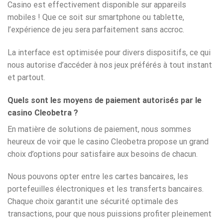
Casino est effectivement disponible sur appareils
mobiles ! Que ce soit sur smartphone ou tablette,
l’expérience de jeu sera parfaitement sans accroc.
La interface est optimisée pour divers dispositifs, ce qui
nous autorise d’accéder à nos jeux préférés à tout instant
et partout.
Quels sont les moyens de paiement autorisés par le
casino Cleobetra ?
En matière de solutions de paiement, nous sommes
heureux de voir que le casino Cleobetra propose un grand
choix d’options pour satisfaire aux besoins de chacun.
Nous pouvons opter entre les cartes bancaires, les
portefeuilles électroniques et les transferts bancaires.
Chaque choix garantit une sécurité optimale des
transactions, pour que nous puissions profiter pleinement