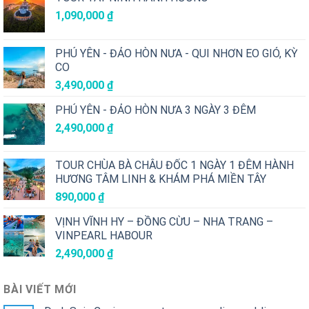
1,090,000
₫
PHÚ YÊN - ĐẢO HÒN NƯA - QUI NHƠN EO GIÓ, KỲ
CO
3,490,000
₫
PHÚ YÊN - ĐẢO HÒN NƯA 3 NGÀY 3 ĐÊM
2,490,000
₫
TOUR CHÙA BÀ CHÂU ĐỐC 1 NGÀY 1 ĐÊM HÀNH
HƯƠNG TÂM LINH & KHÁM PHÁ MIỀN TÂY
890,000
₫
VỊNH VĨNH HY – ĐỒNG CỪU – NHA TRANG –
VINPEARL HABOUR
2,490,000
₫
BÀI VIẾT MỚI