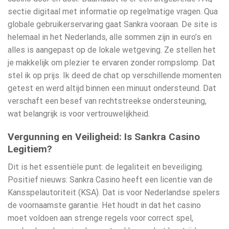
sectie digitaal met informatie op regelmatige vragen. Qua
globale gebruikerservaring gaat Sankra vooraan. De site is
helemaal in het Nederlands, alle sommen zijn in euro’s en
alles is aangepast op de lokale wetgeving. Ze stellen het
je makkelijk om plezier te ervaren zonder rompslomp. Dat
stel ik op prijs. Ik deed de chat op verschillende momenten
getest en werd altijd binnen een minuut ondersteund. Dat
verschaft een besef van rechtstreekse ondersteuning,
wat belangrijk is voor vertrouwelijkheid.
Vergunning en Veiligheid: Is Sankra Casino
Legitiem?
Dit is het essentiële punt: de legaliteit en beveiliging.
Positief nieuws: Sankra Casino heeft een licentie van de
Kansspelautoriteit (KSA). Dat is voor Nederlandse spelers
de voornaamste garantie. Het houdt in dat het casino
moet voldoen aan strenge regels voor correct spel,