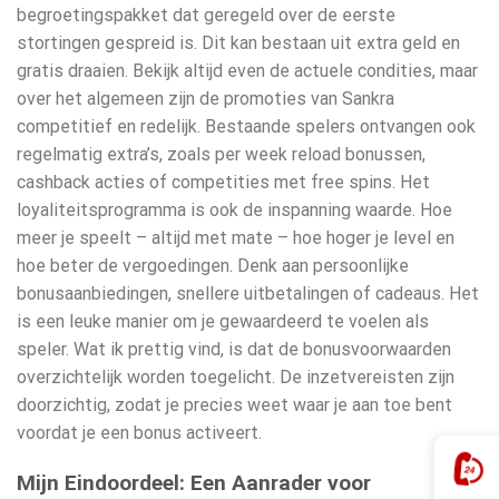
begroetingspakket dat geregeld over de eerste
stortingen gespreid is. Dit kan bestaan uit extra geld en
gratis draaien. Bekijk altijd even de actuele condities, maar
over het algemeen zijn de promoties van Sankra
competitief en redelijk. Bestaande spelers ontvangen ook
regelmatig extra’s, zoals per week reload bonussen,
cashback acties of competities met free spins. Het
loyaliteitsprogramma is ook de inspanning waarde. Hoe
meer je speelt – altijd met mate – hoe hoger je level en
hoe beter de vergoedingen. Denk aan persoonlijke
bonusaanbiedingen, snellere uitbetalingen of cadeaus. Het
is een leuke manier om je gewaardeerd te voelen als
speler. Wat ik prettig vind, is dat de bonusvoorwaarden
overzichtelijk worden toegelicht. De inzetvereisten zijn
doorzichtig, zodat je precies weet waar je aan toe bent
voordat je een bonus activeert.
Mijn Eindoordeel: Een Aanrader voor