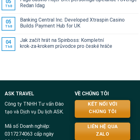
05
Redan Idag
Th8
Banking Central Inc. Developed Xtraspin Casino
05
Builds Payment Hub for UK
Th8
Jak začít hrát na Spinboss: Kompletní
04
krok‑za‑krokem průvodce pro české hráče
Th8
ASK TRAVEL
VỀ CHÚNG TÔI
Công ty TNHH Tư vấn Đào
KẾT NỐI VỚI
tạo và Dịch vụ Du lịch ASK.
CHÚNG TÔI
Mã số Doanh nghiệp:
LIÊN HỆ QUA
0317274063 cấp ngày
ZALO