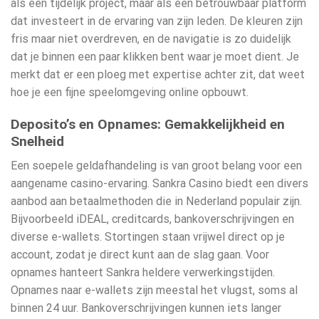
als een tijdelijk project, maar als een betrouwbaar platform
dat investeert in de ervaring van zijn leden. De kleuren zijn
fris maar niet overdreven, en de navigatie is zo duidelijk
dat je binnen een paar klikken bent waar je moet dient. Je
merkt dat er een ploeg met expertise achter zit, dat weet
hoe je een fijne speelomgeving online opbouwt.
Deposito’s en Opnames: Gemakkelijkheid en
Snelheid
Een soepele geldafhandeling is van groot belang voor een
aangename casino-ervaring. Sankra Casino biedt een divers
aanbod aan betaalmethoden die in Nederland populair zijn.
Bijvoorbeeld iDEAL, creditcards, bankoverschrijvingen en
diverse e-wallets. Stortingen staan vrijwel direct op je
account, zodat je direct kunt aan de slag gaan. Voor
opnames hanteert Sankra heldere verwerkingstijden.
Opnames naar e-wallets zijn meestal het vlugst, soms al
binnen 24 uur. Bankoverschrijvingen kunnen iets langer