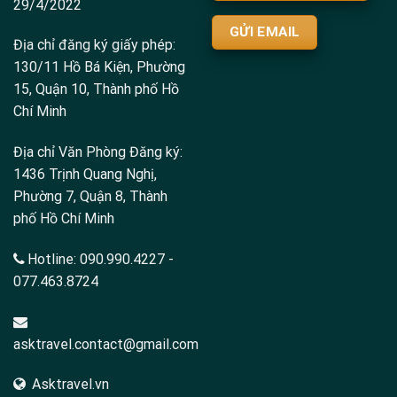
29/4/2022
GỬI EMAIL
Địa chỉ đăng ký giấy phép:
130/11 Hồ Bá Kiện, Phường
15, Quận 10, Thành phố Hồ
Chí Minh
Địa chỉ Văn Phòng Đăng ký:
1436 Trịnh Quang Nghị,
Phường 7, Quận 8, Thành
phố Hồ Chí Minh
Hotline:
090.990.4227
-
077.463.8724
asktravel.contact@gmail.com
Asktravel.vn