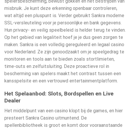
spelersbescherming, bewust gokken en het bestrijden van
misbruik. Je kunt deze erkenning openbaar controleren,
wat altijd een pluspunt is. Verder gebruikt Sankra moderne
SSL-versleuteling voor je persoonlijke en bank gegevens.
Hun privacy- en veilig speelbeleid is helder terug te vinden.
Op het gebied van legaliteit hoef je je dus geen zorgen te
maken. Sankra is een volledig gereguleerd en legaal casino
voor Nederland. Ze zijn genoodzaakt om je speelgedrag te
monitoren en tools aan te bieden zoals stortlimieten,
time-outs en zelfuitsluiting. Deze proactieve rol in
bescherming van spelers maakt het contrast tussen een
kansspelsite en een vertrouwd entertainmentplatform.
Het Spelaanbod: Slots, Bordspellen en Live
Dealer
Het middelpunt van een casino klopt bij de games, en hier
presteert Sankra Casino uitmuntend. De
spellenbibliotheek is groot en komt door vooraanstaande