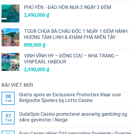
PHÚ YÊN - ĐẢO HÒN NƯA 3 NGÀY 3 ĐÊM
2,490,000
₫
TOUR CHÙA BÀ CHÂU ĐỐC 1 NGÀY 1 ĐÊM HÀNH
HƯƠNG TÂM LINH & KHÁM PHÁ MIỀN TÂY
890,000
₫
VỊNH VĨNH HY – ĐỒNG CỪU – NHA TRANG –
VINPEARL HABOUR
2,490,000
₫
BÀI VIẾT MỚI
Gratis spins en Exclusieve Promoties Klaar voor
08
Belgische Spelers bij Lotto Casino
Th8
DudeSpin Casino promoterer ansvarlig gambling og
07
sikre gevinster i Norge
Th8
Fugu Casino Höjer Ditt personliga Spelande i Sverige