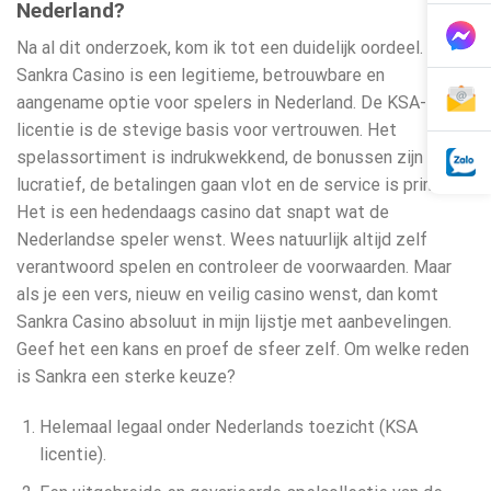
Nederland?
Na al dit onderzoek, kom ik tot een duidelijk oordeel.
Sankra Casino is een legitieme, betrouwbare en
aangename optie voor spelers in Nederland. De KSA-
licentie is de stevige basis voor vertrouwen. Het
spelassortiment is indrukwekkend, de bonussen zijn
lucratief, de betalingen gaan vlot en de service is prima.
Het is een hedendaags casino dat snapt wat de
Nederlandse speler wenst. Wees natuurlijk altijd zelf
verantwoord spelen en controleer de voorwaarden. Maar
als je een vers, nieuw en veilig casino wenst, dan komt
Sankra Casino absoluut in mijn lijstje met aanbevelingen.
Geef het een kans en proef de sfeer zelf. Om welke reden
is Sankra een sterke keuze?
Helemaal legaal onder Nederlands toezicht (KSA
licentie).