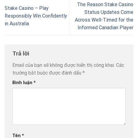
The Reason Stake Casino
Stake Casino – Play
Status Updates Come
Responsibly Win Confidently
Across Well-Timed for the
in Australia
Informed Canadian Player
Trả lời
Email của bạn sẽ không được hiển thị công khai.
Các
trường bắt buộc được đánh dấu
*
Bình luận
*
Tên
*