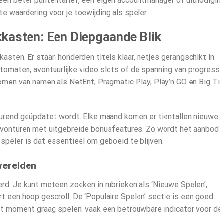
een beter puntentarief, een eigen accountmanager of uitnodigi
e waardering voor je toewijding als speler.
kasten: Een Diepgaande Blik
asten. Er staan honderden titels klaar, netjes gerangschikt in
utomaten, avontuurlijke video slots of de spanning van progres
komen van namen als NetEnt, Pragmatic Play, Play’n GO en Big T
tdurend geüpdatet wordt. Elke maand komen er tientallen nieuwe
avonturen met uitgebreide bonusfeatures. Zo wordt het aanbod 
n speler is dat essentieel om geboeid te blijven.
werelden
erd. Je kunt meteen zoeken in rubrieken als ‘Nieuwe Spelen’,
rt een hoop gescroll. De ‘Populaire Spelen’ sectie is een goed
dit moment graag spelen, vaak een betrouwbare indicator voor d