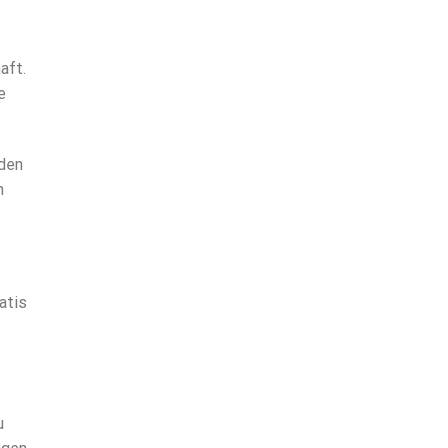
aft.
e
rden
n
atis
u