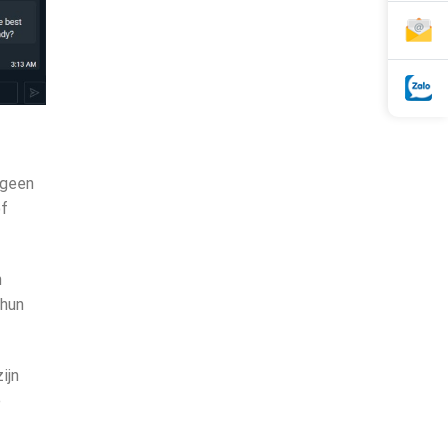
 geen
of
n
 hun
ijn
e