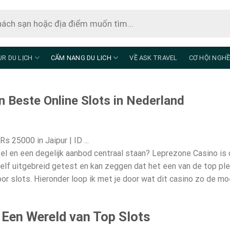
R DU LỊCH
CẨM NANG DU LICH
VỀ ASK TRAVEL
CƠ HỘI NGHỀ
n Beste Online Slots in Nederland
pel en een degelijk aanbod centraal staan? Leprezone Casino is
zelf uitgebreid getest en kan zeggen dat het een van de top pl
r slots. Hieronder loop ik met je door wat dit casino zo de mo
 Een Wereld van Top Slots