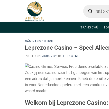
Skip
Tìm
to
kiếm
sản
content
phẩm
TRANG CHỦ
TOU
CẨM NANG DU LICH
Leprezone Casino – Speel Allee
POSTED ON
28/05/2026
BY
TUONGLINH
Zoek jij een casino waar het genoegen van het s
een adres dat je moet kennen. Ik heb deze site 
is voor Nederlandse spelers met een voorkeur voo
waard maakt.
Welkom bij Leprezone Casino: