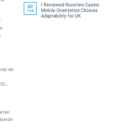
I Reviewed Roostino Casino
02
Mobile Orientation Choices
Th8
Adaptability for UK
t
de
n
 van de
SSL-
ieten
uleerde