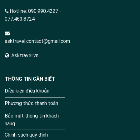
Hotline:
090.990.4227
-
077.463.8724
asktravel.contact@gmail.com
Asktravel.vn
THÔNG TIN CẦN BIẾT
Điều kiện điều khoản
Phương thức thanh toán
Bảo mật thông tin khách
hàng
Chính sách quy định