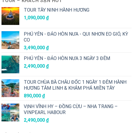
TOUR – KHÁCH SẠN HOT
TOUR TÂY NINH HÀNH HƯƠNG
1,090,000
₫
PHÚ YÊN - ĐẢO HÒN NƯA - QUI NHƠN EO GIÓ, KỲ
CO
3,490,000
₫
PHÚ YÊN - ĐẢO HÒN NƯA 3 NGÀY 3 ĐÊM
2,490,000
₫
TOUR CHÙA BÀ CHÂU ĐỐC 1 NGÀY 1 ĐÊM HÀNH
HƯƠNG TÂM LINH & KHÁM PHÁ MIỀN TÂY
890,000
₫
VỊNH VĨNH HY – ĐỒNG CỪU – NHA TRANG –
VINPEARL HABOUR
2,490,000
₫