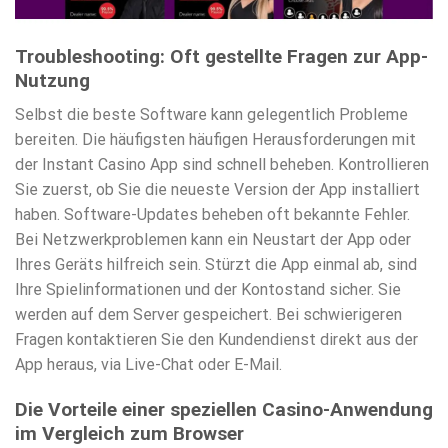
Troubleshooting: Oft gestellte Fragen zur App-
Nutzung
Selbst die beste Software kann gelegentlich Probleme
bereiten. Die häufigsten häufigen Herausforderungen mit
der Instant Casino App sind schnell beheben. Kontrollieren
Sie zuerst, ob Sie die neueste Version der App installiert
haben. Software-Updates beheben oft bekannte Fehler.
Bei Netzwerkproblemen kann ein Neustart der App oder
Ihres Geräts hilfreich sein. Stürzt die App einmal ab, sind
Ihre Spielinformationen und der Kontostand sicher. Sie
werden auf dem Server gespeichert. Bei schwierigeren
Fragen kontaktieren Sie den Kundendienst direkt aus der
App heraus, via Live-Chat oder E-Mail.
Die Vorteile einer speziellen Casino-Anwendung
im Vergleich zum Browser