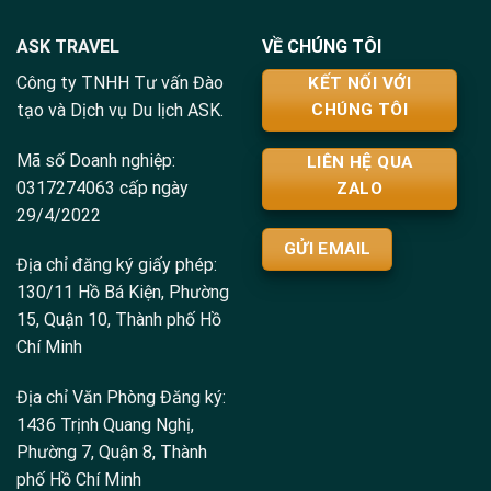
ASK TRAVEL
VỀ CHÚNG TÔI
Công ty TNHH Tư vấn Đào
KẾT NỐI VỚI
tạo và Dịch vụ Du lịch ASK.
CHÚNG TÔI
Mã số Doanh nghiệp:
LIÊN HỆ QUA
0317274063 cấp ngày
ZALO
29/4/2022
GỬI EMAIL
Địa chỉ đăng ký giấy phép:
130/11 Hồ Bá Kiện, Phường
15, Quận 10, Thành phố Hồ
Chí Minh
Địa chỉ Văn Phòng Đăng ký:
1436 Trịnh Quang Nghị,
Phường 7, Quận 8, Thành
phố Hồ Chí Minh