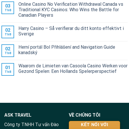
Online Casino No Verification Withdrawal Canada vs
03
Traditional KYC Casinos: Who Wins the Battle for
Th8
Canadian Players
Harry Casino – Så verifierar du ditt konto effektivt i
02
Sverige
Th8
Herní portál Bol Přihlášení and Navigation Guide
02
kanadský
Th8
Waarom de Limieten van Casoola Casino Werken voor
01
Gezond Spelen: Een Hollands Spelerperspectief
Th8
ASK TRAVEL
VỀ CHÚNG TÔI
Công ty TNHH Tư vấn Đào
KẾT NỐI VỚI