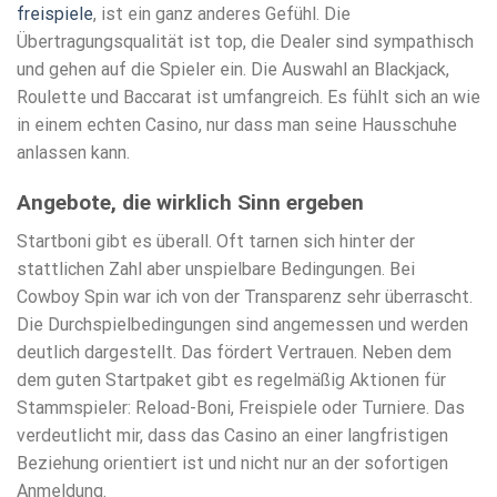
freispiele
, ist ein ganz anderes Gefühl. Die
Übertragungsqualität ist top, die Dealer sind sympathisch
und gehen auf die Spieler ein. Die Auswahl an Blackjack,
Roulette und Baccarat ist umfangreich. Es fühlt sich an wie
in einem echten Casino, nur dass man seine Hausschuhe
anlassen kann.
Angebote, die wirklich Sinn ergeben
Startboni gibt es überall. Oft tarnen sich hinter der
stattlichen Zahl aber unspielbare Bedingungen. Bei
Cowboy Spin war ich von der Transparenz sehr überrascht.
Die Durchspielbedingungen sind angemessen und werden
deutlich dargestellt. Das fördert Vertrauen. Neben dem
dem guten Startpaket gibt es regelmäßig Aktionen für
Stammspieler: Reload-Boni, Freispiele oder Turniere. Das
verdeutlicht mir, dass das Casino an einer langfristigen
Beziehung orientiert ist und nicht nur an der sofortigen
Anmeldung.