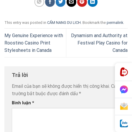
This entry was posted in
CẨM NANG DU LICH
. Bookmark the
permalink
.
My Genuine Experience with
Dynamism and Authority at
Roostino Casino Print
Festival Play Casino for
Stylesheets in Canada
Canada
Trả lời
Email của bạn sẽ không được hiển thị công khai.
Các
trường bắt buộc được đánh dấu
*
Bình luận
*