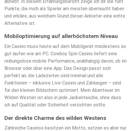
abhebt. In diesem Erfahrungsbericht zeige ich dir die fünf
Punkte, die mich als Spieler am meisten überrascht haben
und erkläre, aus welchem Grund dieser Anbieter eine echte
Alternative ist.
Mobiloptimierung auf allerhöchstem Niveau
Ein Casino muss heute auf dem Mobilgerät mindestens so
gut laufen wie am PC. Cowboy Spin Casino liefert eine
reibungslose mobile Performance, unabhängig davon, ob im
Browser oder über eine App. Das Design passt sich
perfekt an, die Ladezeiten sind minimal und alle
Funktionen – inklusive Live-Casino und Zahlungen – sind
für den kleinen Bildschirm optimiert. Mein Abenteuer im
Wilden Westen ist also in jede Jackentasche, ohne dass
ich auf Qualität oder Sicherheit verzichten sollte.
Der direkte Charme des wilden Westens
Zahlreiche Casinos besitzen ein Motto, setzen es aber nur