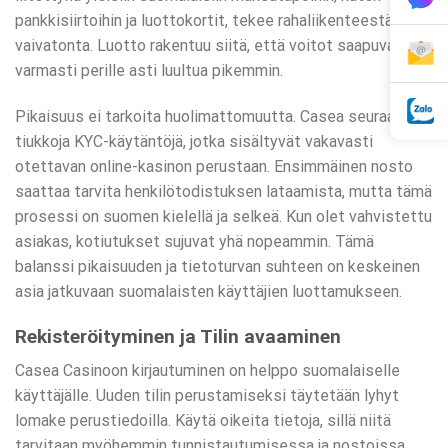
pankkisiirtoihin ja luottokortit, tekee rahaliikenteestä
vaivatonta. Luotto rakentuu siitä, että voitot saapuvat
varmasti perille asti luultua pikemmin.
Pikaisuus ei tarkoita huolimattomuutta. Casea seuraa
tiukkoja KYC-käytäntöjä, jotka sisältyvät vakavasti
otettavan online-kasinon perustaan. Ensimmäinen nosto
saattaa tarvita henkilötodistuksen lataamista, mutta tämä
prosessi on suomen kielellä ja selkeä. Kun olet vahvistettu
asiakas, kotiutukset sujuvat yhä nopeammin. Tämä
balanssi pikaisuuden ja tietoturvan suhteen on keskeinen
asia jatkuvaan suomalaisten käyttäjien luottamukseen.
Rekisteröityminen ja Tilin avaaminen
Casea Casinoon kirjautuminen on helppo suomalaiselle
käyttäjälle. Uuden tilin perustamiseksi täytetään lyhyt
lomake perustiedoilla. Käytä oikeita tietoja, sillä niitä
tarvitaan myöhemmin tunnistautumisessa ja nostoissa.