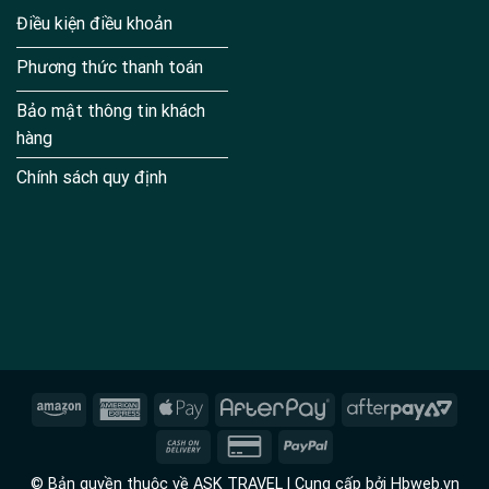
Điều kiện điều khoản
Phương thức thanh toán
Bảo mật thông tin khách
hàng
Chính sách quy định
© Bản quyền thuộc về ASK TRAVEL | Cung cấp bởi
Hbweb.vn