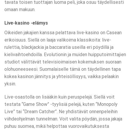
tavata toisen tuottajan luoma peli, joka osuu täydellisesti
omaan makuun.
Live-kasino -elämys
Oikeiden jakajien kanssa pelattava live-kasino on Casean
erikoisuus. Siellä on laaja valikoima klassikoita: live-
rulettia, blackjackia ja baccaratia useilla eri pöydillä ja
kielivaihtoehdoilla. Evolutionin ja muiden huipputoimittajien
studiot välittävät televisioimaisen kokemuksen suoraan
olohuoneeseesi. Suomalaiselle tämä on täydellinen tapa
kokea kasinon jännitys ja yhteisöllisyys, vaikka pelaakin
yksin.
Live-osastolla on lisääkin kuin peruspelejä. Siellä voit
testata “Game Show” -tyylisiä pelejä, kuten “Monopoly
Live” tai “Dream Catcher”. Ne yhdistävät onnenpeleihin
viihdeohjelman tunnelman. Voit valita pöydän, jossa jakaja
puhuu suomea, mikä helpottaa vuorovaikutuksesta