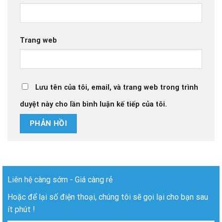
Trang web
Lưu tên của tôi, email, và trang web trong trình
duyệt này cho lần bình luận kế tiếp của tôi.
Liên hệ càng sớm - Giá càng rẻ
Hoặc để lại số điện thoại, chúng tôi sẽ gọi lại cho bạn sau
ít phút !