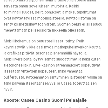
vaivattomasti älypuhelimella ja tablettilaitteella ilman
tarvetta oman sovelluksen imurointia. Kaikki
toiminnallisuudet, pelit, bonukset ja maksutapahtumat
ovat käytettävissä mobiililaitteella. Käyttöliittymä on
tehty kosketusnäyttöä varten. Suomen peluri ei siis joudu
menettämään pelisessioita liikkeellä ollessaan.
Mobiilikokemus on perusteellisesti tehty. Pelit
käynnistyvät vikkelästi myös matkapuhelinverkon kautta,
ja grafiikat pitävät tasonsa pienemmällä näytöllä.
Mobiiliversiosta löytyy samat suodattimet ja haku kuten
tietokoneellakin. Live-kasinon streamaukset sopeutuvat
itsestään yhteyden nopeuteen, mikä vähentää
bufferausta. Katkeamaton siirtyminen laitteiden välillä on
tänä päivänä itsestäänselvyys, ja Casea toteuttaa sen
hyvin.
Kooste: Casea Casino Suomi Pelaajalle