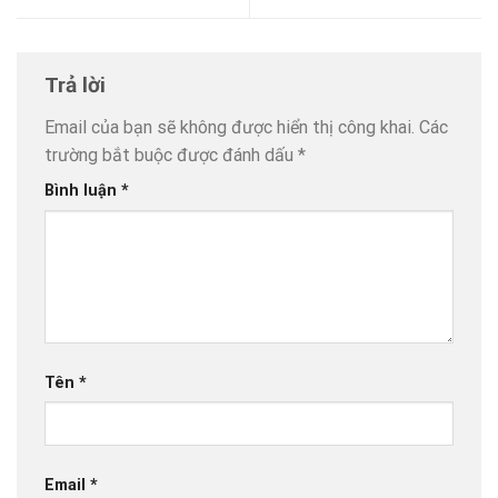
Trả lời
Email của bạn sẽ không được hiển thị công khai.
Các
trường bắt buộc được đánh dấu
*
Bình luận
*
Tên
*
Email
*