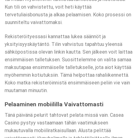
Kun tili on vahvistettu, voit heti käyttää
tervetuliaisbonusta ja alkaa pelaamisen. Koko prosessi on
suunniteltu vaivattomaksi.
Rekisteröityessasi kannattaa lukea säännöt ja
yksityisyyskäytäntö. Tilin vahvistus tapahtuu yleensä
sähköpostissa olevan linkin kautta. Sen jälkeen voit laittaa
ensimmäisen talletuksen. Suosittelemme on valita samaa
maksutapaa ensimmäiselle talletukselle, jota aiot käyttää
myöhemmin kotiutuksiin. Tämä helpottaa rahaliikennettä.
Koko matka rekisteröinnistä ensimmäiseen peliin vie vain
muutaman minuutin.
Pelaaminen mobiililla Vaivattomasti
Tänä päivänä pelurit tahtovat pelata missä vain. Casea
Casino pystyy vastaamaan tähän vaatimukseen
mukautuvalla mobiiliratkaisullaan. Alusta pelittää