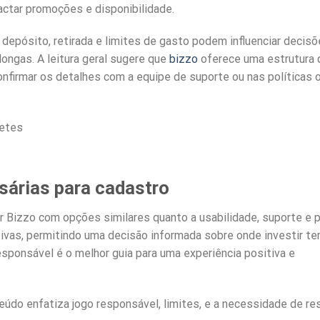
actar promoções e disponibilidade.
depósito, retirada e limites de gasto podem influenciar decis
ongas. A leitura geral sugere que
bizzo
oferece uma estrutura 
 confirmar os detalhes com a equipe de suporte ou nas políticas o
retes
sárias para cadastro
r Bizzo com opções similares quanto a usabilidade, suporte e p
tivas, permitindo uma decisão informada sobre onde investir t
ponsável é o melhor guia para uma experiência positiva e
eúdo enfatiza jogo responsável, limites, e a necessidade de re