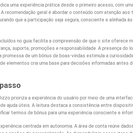
indica uma experiência prática desde o primeiro acesso, com um
l. A recomendação geral é abordar o conteúdo com atenção aos
urando que a participação seja segura, consciente e alinhada às
cluídos no guia facilita a compreensão de que o site oferece m
ança, suporte, promoções e responsabilidade. A presença do lo
to a promessa de um bônus de boas-vindas estimula a curiosidad
o de elementos cria uma base para decisões informadas antes d
 passo
izzo prioriza a experiência do usuário por meio de uma interfac
 de ajuda úteis. A leitura destaca a consistência entre dispositi
rificar termos de bônus para uma experiência consciente e infor
experiência centrada em autonomia. A área de conta reúne dado