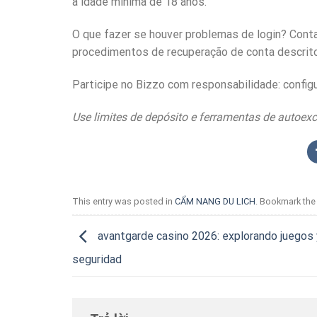
a idade mínima de 18 anos.
O que fazer se houver problemas de login? Conta
procedimentos de recuperação de conta descrito
Participe no Bizzo com responsabilidade: configu
Use limites de depósito e ferramentas de autoex
This entry was posted in
CẨM NANG DU LICH
. Bookmark th
avantgarde casino 2026: explorando juegos 
seguridad