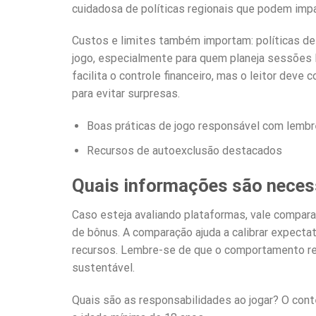
cuidadosa de políticas regionais que podem imp
Custos e limites também importam: políticas de 
jogo, especialmente para quem planeja sessões l
facilita o controle financeiro, mas o leitor deve
para evitar surpresas.
Boas práticas de jogo responsável com lemb
Recursos de autoexclusão destacados
Quais informações são neces
Caso esteja avaliando plataformas, vale compara
de bônus. A comparação ajuda a calibrar expecta
recursos. Lembre-se de que o comportamento res
sustentável.
Quais são as responsabilidades ao jogar? O cont