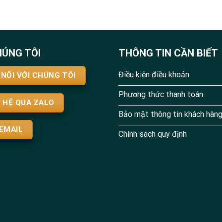
HÚNG TÔI
THÔNG TIN CẦN BIẾT
Điều kiện điều khoản
 NỐI VỚI CHÚNG TÔI
Phương thức thanh toán
N HỆ QUA ZALO
Bảo mật thông tin khách hàn
 EMAIL
Chính sách quy định