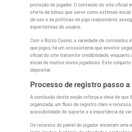
proteção do jogador. O conteúdo do site oficial 
oferta de bônus que serve como estímulo inicia
de uso e às políticas de jogo responsável, asseg
expectativas do usuário.
Com o Bizzo Casino, a variedade de conteúdos in
que jogos; há um ecossistema que envolve segur
oficial do site transmite credibilidade, enquan
inicial de muitos novos jogadores. Este conjunt
depositar.
Processo de registro passo a
A conclusão desta seção reforça a ideia de que B
organizada, um fluxo de registro claro e recursos
acessibilidade de suporte e a importância de ve
Os recursos do painel do jogador encerram uma 