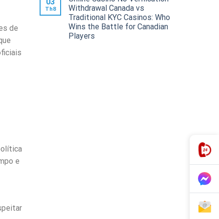
03
Withdrawal Canada vs
Th8
Traditional KYC Casinos: Who
Wins the Battle for Canadian
ões de
Players
que
ficiais
olítica
empo e
speitar