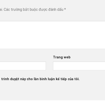
i.
Các trường bắt buộc được đánh dấu
*
*
Trang web
 trình duyệt này cho lần bình luận kế tiếp của tôi.