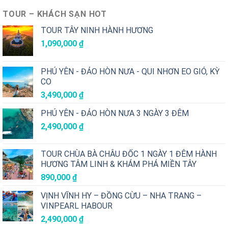
TOUR – KHÁCH SẠN HOT
TOUR TÂY NINH HÀNH HƯƠNG
1,090,000
₫
PHÚ YÊN - ĐẢO HÒN NƯA - QUI NHƠN EO GIÓ, KỲ
CO
3,490,000
₫
PHÚ YÊN - ĐẢO HÒN NƯA 3 NGÀY 3 ĐÊM
2,490,000
₫
TOUR CHÙA BÀ CHÂU ĐỐC 1 NGÀY 1 ĐÊM HÀNH
HƯƠNG TÂM LINH & KHÁM PHÁ MIỀN TÂY
890,000
₫
VỊNH VĨNH HY – ĐỒNG CỪU – NHA TRANG –
VINPEARL HABOUR
2,490,000
₫