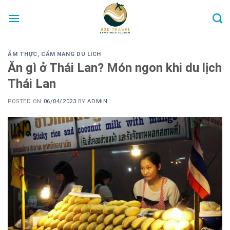
Skip
to
content
ẨM THỰC
,
CẨM NANG DU LICH
Ăn gì ở Thái Lan? Món ngon khi du lịch
Thái Lan
POSTED ON
06/04/2023
BY
ADMIN