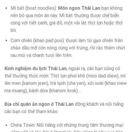
Mì bát (boat noodles):
Món ngon Thái Lan
bạn không
nên bỏ qua món ăn này. Mì bát thường được chế biến
cùng với tiết canh, giá đỗ, một vài lát thịt lợn hoặc thịt
bò.
Cơm chiên (khao pad poo): Được làm từ gạo chiên trên
chảo dầu mỡ còn nóng cùng với trứng, rồi rắc thêm chút
rau mùi và chanh tươi lên trên.
Kinh nghiệm du lịch Thái Lan
, ngoài ra, các bạn cũng có
thể thưởng thức món: Thịt lợn phơi khô (moo dad diew), mì
lên men (kanom jeen), trà lạnh (cha yen), xôi xoài (khao niew
ma muang), bánh dừa (khanom krok)…
Địa chỉ quán ăn ngon ở Thái Lan
đông khách và nổi tiếng
các bạn có thể tham khảo:
China Town: Nổi tiếng với những trung tâm thương mại