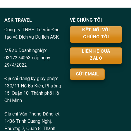
ASK TRAVEL
VỀ CHÚNG TÔI
Công ty TNHH Tư vấn Đào
KẾT NỐI VỚI
tạo và Dịch vụ Du lịch ASK.
CHÚNG TÔI
Mã số Doanh nghiệp:
LIÊN HỆ QUA
0317274063 cấp ngày
ZALO
29/4/2022
GỬI EMAIL
Địa chỉ đăng ký giấy phép:
130/11 Hồ Bá Kiện, Phường
15, Quận 10, Thành phố Hồ
Chí Minh
Địa chỉ Văn Phòng Đăng ký:
1436 Trịnh Quang Nghị,
Phường 7, Quận 8, Thành