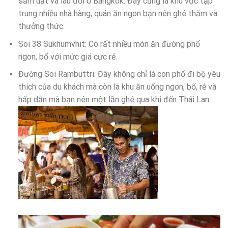
sầm uất và lâu đời ở Bangkok. Đây cũng là khu vực tập
trung nhiều nhà hàng, quán ăn ngon bạn nên ghé thăm và
thưởng thức.
Soi 38 Sukhumvhit: Có rất nhiều món ăn đường phố
ngon, bổ với mức giá cực rẻ.
Đường Soi Rambuttri: Đây không chỉ là con phố đi bộ yêu
thích của du khách mà còn là khu ăn uống ngon, bổ, rẻ và
hấp dẫn mà bạn nên một lần ghé qua khi đến Thái Lan.