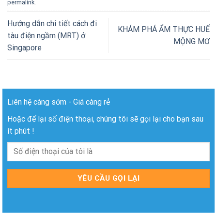
permalink
.
Hướng dẫn chi tiết cách đi
KHÁM PHÁ ẨM THỰC HUẾ
tàu điện ngầm (MRT) ở
MỘNG MƠ
Singapore
Liên hệ càng sớm - Giá càng rẻ
Hoặc để lại số điện thoại, chúng tôi sẽ gọi lại cho bạn sau
ít phút !