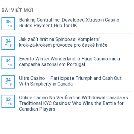
BÀI VIẾT MỚI
Banking Central Inc. Developed Xtraspin Casino
05
Builds Payment Hub for UK
Th8
Jak začít hrát na Spinboss: Kompletní
04
krok‑za‑krokem průvodce pro české hráče
Th8
Evento Winter Wonderland: o Hugo Casino inicia
04
campanha sazonal em Portugal.
Th8
Ultra Casino – Participate Triumph and Cash Out
04
With Simplicity in Canada
Th8
Online Casino No Verification Withdrawal Canada vs
03
Traditional KYC Casinos: Who Wins the Battle for
Th8
Canadian Players