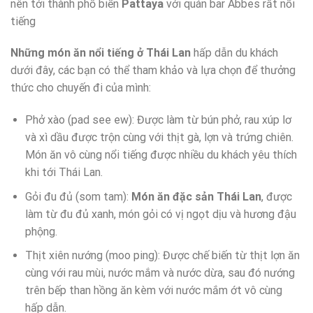
nên tới thành phố biển
Pattaya
với quán bar Abbes rất nổi
tiếng
Những món ăn nổi tiếng ở Thái Lan
hấp dẫn du khách
dưới đây, các bạn có thể tham khảo và lựa chọn để thưởng
thức cho chuyến đi của mình:
Phở xào (pad see ew): Được làm từ bún phở, rau xúp lơ
và xì dầu được trộn cùng với thịt gà, lợn và trứng chiên.
Món ăn vô cùng nổi tiếng được nhiều du khách yêu thích
khi tới Thái Lan.
Gỏi đu đủ (som tam):
Món ăn đặc sản Thái Lan
, được
làm từ đu đủ xanh, món gỏi có vị ngọt dịu và hương đậu
phộng.
Thịt xiên nướng (moo ping): Được chế biến từ thịt lợn ăn
cùng với rau mùi, nước mắm và nước dừa, sau đó nướng
trên bếp than hồng ăn kèm với nước mắm ớt vô cùng
hấp dẫn.