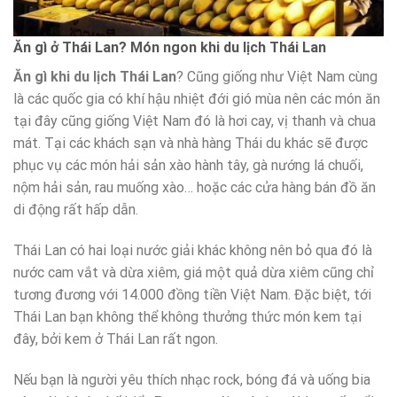
Ăn gì ở Thái Lan? Món ngon khi du lịch Thái Lan
Ăn gì khi du lịch Thái Lan
? Cũng giống như Việt Nam cùng
là các quốc gia có khí hậu nhiệt đới gió mùa nên các món ăn
tại đây cũng giống Việt Nam đó là hơi cay, vị thanh và chua
mát. Tại các khách sạn và nhà hàng Thái du khác sẽ được
phục vụ các món hải sản xào hành tây, gà nướng lá chuối,
nộm hải sản, rau muống xào… hoặc các cửa hàng bán đồ ăn
di động rất hấp dẫn.
Thái Lan có hai loại nước giải khác không nên bỏ qua đó là
nước cam vắt và dừa xiêm, giá một quả dừa xiêm cũng chỉ
tương đương với 14.000 đồng tiền Việt Nam. Đặc biệt, tới
Thái Lan bạn không thể không thưởng thức món kem tại
đây, bởi kem ở Thái Lan rất ngon.
Nếu bạn là người yêu thích nhạc rock, bóng đá và uống bia