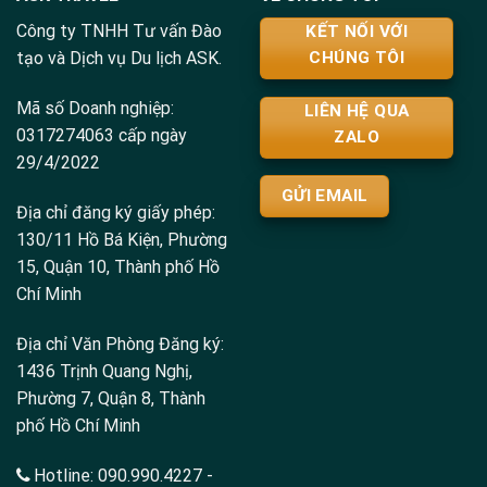
Công ty TNHH Tư vấn Đào
KẾT NỐI VỚI
tạo và Dịch vụ Du lịch ASK.
CHÚNG TÔI
Mã số Doanh nghiệp:
LIÊN HỆ QUA
0317274063 cấp ngày
ZALO
29/4/2022
GỬI EMAIL
Địa chỉ đăng ký giấy phép:
130/11 Hồ Bá Kiện, Phường
15, Quận 10, Thành phố Hồ
Chí Minh
Địa chỉ Văn Phòng Đăng ký:
1436 Trịnh Quang Nghị,
Phường 7, Quận 8, Thành
phố Hồ Chí Minh
Hotline:
090.990.4227
-