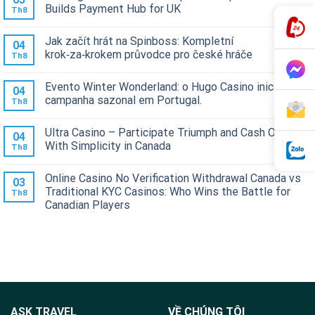
Builds Payment Hub for UK
Th8
Jak začít hrát na Spinboss: Kompletní
04
krok‑za‑krokem průvodce pro české hráče
Th8
Evento Winter Wonderland: o Hugo Casino inicia
04
campanha sazonal em Portugal.
Th8
Ultra Casino – Participate Triumph and Cash Out
04
With Simplicity in Canada
Th8
Online Casino No Verification Withdrawal Canada vs
03
Traditional KYC Casinos: Who Wins the Battle for
Th8
Canadian Players
ASK TRAVEL
VỀ CHÚNG TÔI