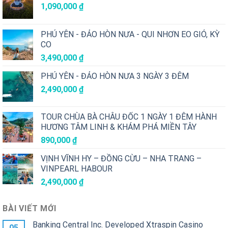
1,090,000
₫
PHÚ YÊN - ĐẢO HÒN NƯA - QUI NHƠN EO GIÓ, KỲ
CO
3,490,000
₫
PHÚ YÊN - ĐẢO HÒN NƯA 3 NGÀY 3 ĐÊM
2,490,000
₫
TOUR CHÙA BÀ CHÂU ĐỐC 1 NGÀY 1 ĐÊM HÀNH
HƯƠNG TÂM LINH & KHÁM PHÁ MIỀN TÂY
890,000
₫
VỊNH VĨNH HY – ĐỒNG CỪU – NHA TRANG –
VINPEARL HABOUR
2,490,000
₫
BÀI VIẾT MỚI
Banking Central Inc. Developed Xtraspin Casino
05